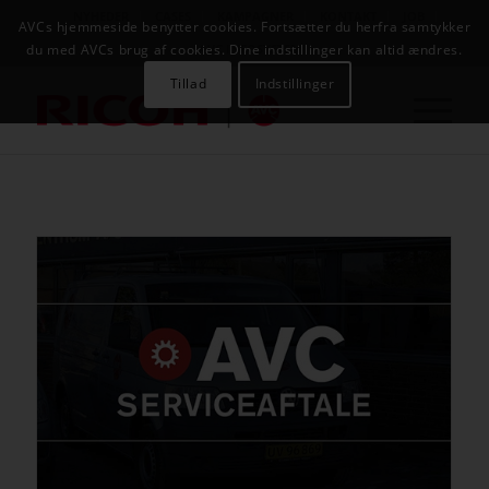
NYHEDER
CASES
KAMPAGNER
KONTAKT
JOB
AVCs hjemmeside benytter cookies. Fortsætter du herfra samtykker
AVC INFOSYSTEM
du med AVCs brug af cookies. Dine indstillinger kan altid ændres.
Tillad
Indstillinger