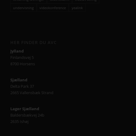
undervisning
videokonference
yealink
HER FINDER DU AVC
Jylland
Finlandsvej 5
8700 Horsens
Sjælland
Delta Park 37
2665 Vallensbæk Strand
Lager Sjælland
Baldersbækvej 24b
2635 Ishøj