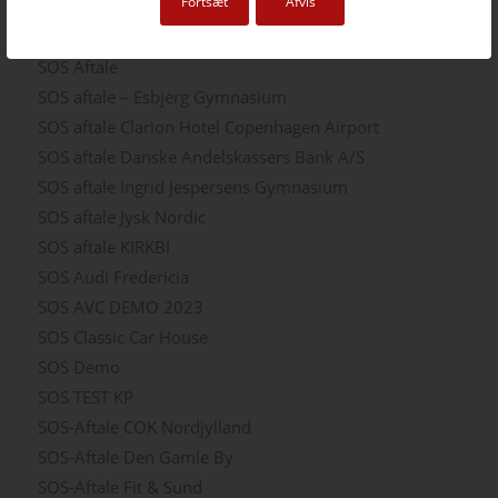
Fortsæt
Afvis
SOS – UC Syd
SOS – Velux
SOS Aftale
SOS aftale – Esbjerg Gymnasium
SOS aftale Clarion Hotel Copenhagen Airport
SOS aftale Danske Andelskassers Bank A/S
SOS aftale Ingrid Jespersens Gymnasium
SOS aftale Jysk Nordic
SOS aftale KIRKBI
SOS Audi Fredericia
SOS AVC DEMO 2023
SOS Classic Car House
SOS Demo
SOS TEST KP
SOS-Aftale COK Nordjylland
SOS-Aftale Den Gamle By
SOS-Aftale Fit & Sund