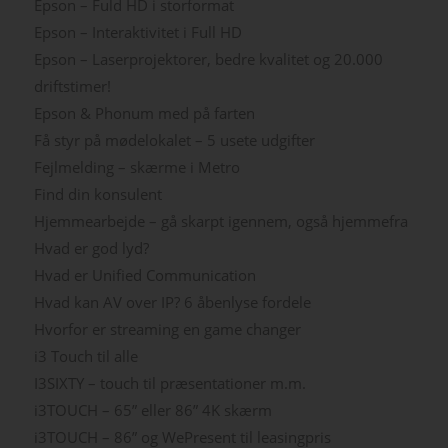
Epson – Fuld HD i storformat
Epson – Interaktivitet i Full HD
Epson – Laserprojektorer, bedre kvalitet og 20.000
driftstimer!
Epson & Phonum med på farten
Få styr på mødelokalet – 5 usete udgifter
Fejlmelding – skærme i Metro
Find din konsulent
Hjemmearbejde – gå skarpt igennem, også hjemmefra
Hvad er god lyd?
Hvad er Unified Communication
Hvad kan AV over IP? 6 åbenlyse fordele
Hvorfor er streaming en game changer
i3 Touch til alle
I3SIXTY – touch til præsentationer m.m.
i3TOUCH – 65” eller 86” 4K skærm
i3TOUCH – 86” og WePresent til leasingpris