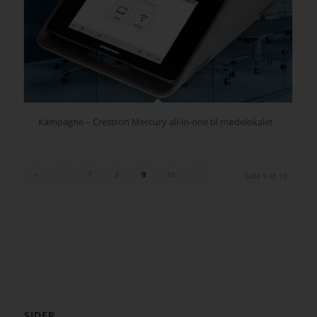
Kampagne – Crestron Mercury all-in-one til mødelokalet
«
‹
7
8
9
10
›
Side 9 af 10
SIDER