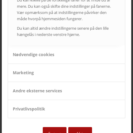
Du kan klikke på de forskellige faner for at finde ud af
Ring mig op
mere. Du kan også skifte dine indstillinger på fanerne.
Vær opmærksom på at indstillingerne påvirker den
Ring mig op – Tak for din henvendelse
måde hvorpå hjemmesiden fungerer.
RMA formular – Tak for tilsendte
Du kan altid ændre indstillingerne senere på den lille
RMA Følgeseddel til reparation – udfyldes før
hængelås i nederste venstre hjørne.
returnering
Samsung – Infoskærm med QM-serien
Samsung LED 130″
Nødvendige cookies
Site Survey
Skærm i topklasse til hjemmekontoret
Marketing
SKI 02.70
SKI 02.70 Kontakt
Andre eksterne services
Solstice – Trådløs præsentation
SOS – ATP
Privatlivspolitik
SOS – DMJX
SOS – Netcompany
SOS – PS Marmorvej