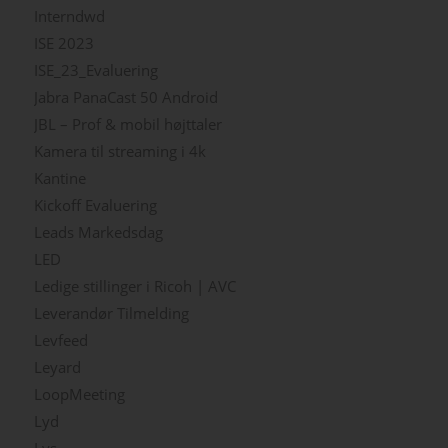
Interndwd
ISE 2023
ISE_23_Evaluering
Jabra PanaCast 50 Android
JBL – Prof & mobil højttaler
Kamera til streaming i 4k
Kantine
Kickoff Evaluering
Leads Markedsdag
LED
Ledige stillinger i Ricoh | AVC
Leverandør Tilmelding
Levfeed
Leyard
LoopMeeting
Lyd
Lys