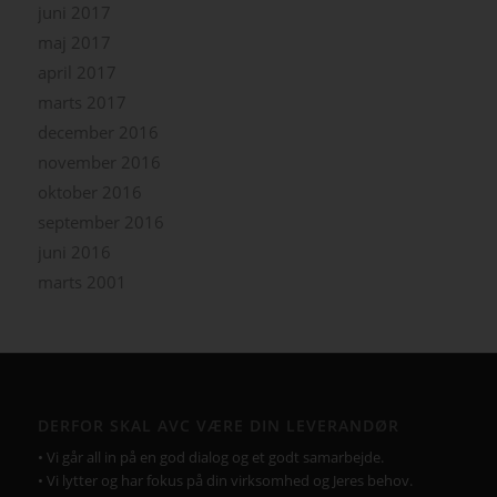
juni 2017
maj 2017
april 2017
marts 2017
december 2016
november 2016
oktober 2016
september 2016
juni 2016
marts 2001
DERFOR SKAL AVC VÆRE DIN LEVERANDØR
• Vi går all in på en god dialog og et godt samarbejde.
• Vi lytter og har fokus på din virksomhed og Jeres behov.