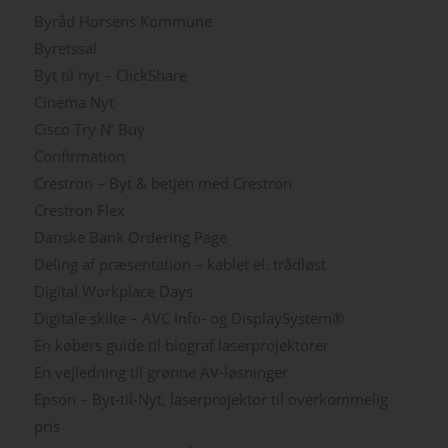
Byråd Horsens Kommune
Byretssal
Byt til nyt – ClickShare
Cinema Nyt
Cisco Try N’ Buy
Confirmation
Crestron – Byt & betjen med Crestron
Crestron Flex
Danske Bank Ordering Page
Deling af præsentation – kablet el. trådløst
Digital Workplace Days
Digitale skilte – AVC Info- og DisplaySystem®
En købers guide til biograf laserprojektorer
En vejledning til grønne AV-løsninger
Epson – Byt-til-Nyt, laserprojektor til overkommelig
pris