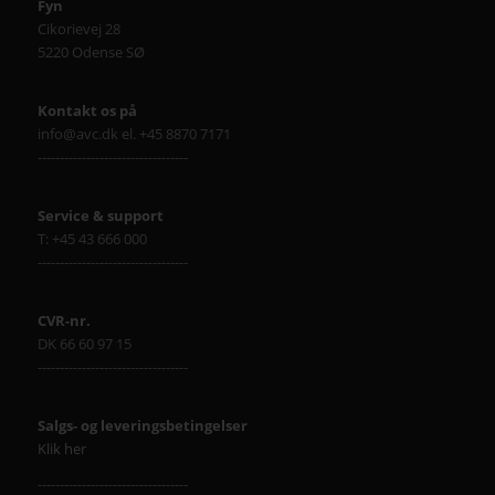
Fyn
Cikorievej 28
5220 Odense SØ
Kontakt os på
info@avc.dk el. +45 8870 7171
----------------------------------
Service & support
T: +45 43 666 000
----------------------------------
CVR-nr.
DK 66 60 97 15
----------------------------------
Salgs- og leveringsbetingelser
Klik her
----------------------------------