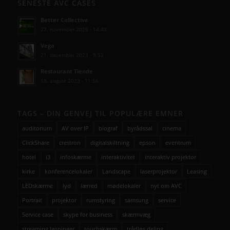
SENESTE AVC CASES
Better Collective
27. november 2025 - 14:43
Vega
21. december 2023 - 9:52
Restaurant Tiende
18. august 2023 - 11:56
TAGS – DIN GENVEJ TIL POPULÆRE EMNER
auditorium
AV over IP
biograf
byrådssal
cinema
ClickShare
crestron
digitalskiltning
epson
eventrum
hotel
i3
infoskærme
interaktivitet
interaktiv projektor
kirke
konferencelokaler
Landscape
laserprojektor
Leasing
LEDskærme
lyd
lærred
mødelokaler
nyt om AVC
Portrait
projektor
rumstyring
samsung
service
Service case
skype for business
skærmvæg
streaming løsninger
touchskærm
trådløs deling