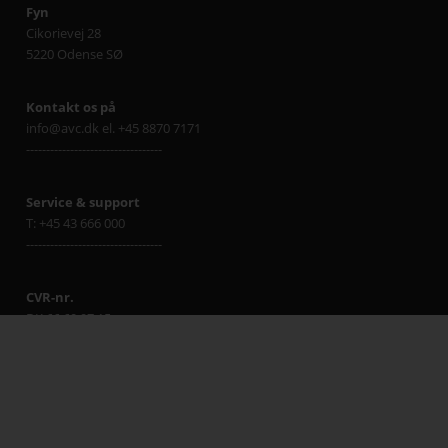
Fyn
Cikorievej 28
5220 Odense SØ
Kontakt os på
info@avc.dk el. +45 8870 7171
----------------------------------
Service & support
T: +45 43 666 000
----------------------------------
CVR-nr.
DK 66 60 97 15
----------------------------------
Salgs- og leveringsbetingelser
Klik her
----------------------------------