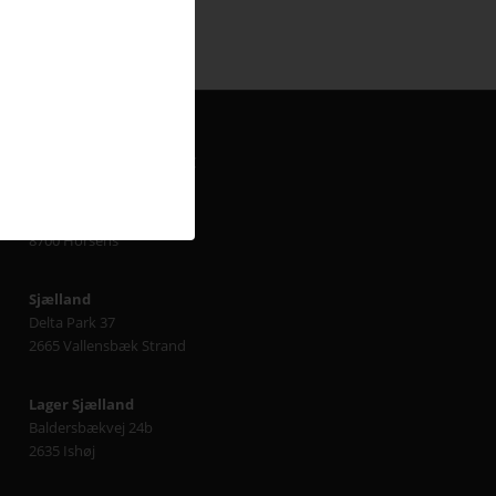
HER FINDER DU AVC
Jylland
Finlandsvej 5
8700 Horsens
Sjælland
Delta Park 37
2665 Vallensbæk Strand
Lager Sjælland
Baldersbækvej 24b
2635 Ishøj