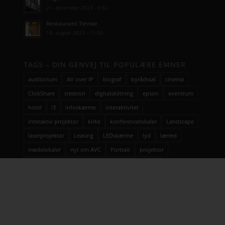
21. december 2023 - 9:52
Restaurant Tiende
18. august 2023 - 11:56
TAGS – DIN GENVEJ TIL POPULÆRE EMNER
auditorium
AV over IP
biograf
byrådssal
cinema
ClickShare
crestron
digitalskiltning
epson
eventrum
hotel
i3
infoskærme
interaktivitet
interaktiv projektor
kirke
konferencelokaler
Landscape
laserprojektor
Leasing
LEDskærme
lyd
lærred
mødelokaler
nyt om AVC
Portrait
projektor
rumstyring
samsung
service
Service case
skype for business
skærmvæg
streaming løsninger
touchskærm
trådløs deling
undervisning
videokonference
yealink