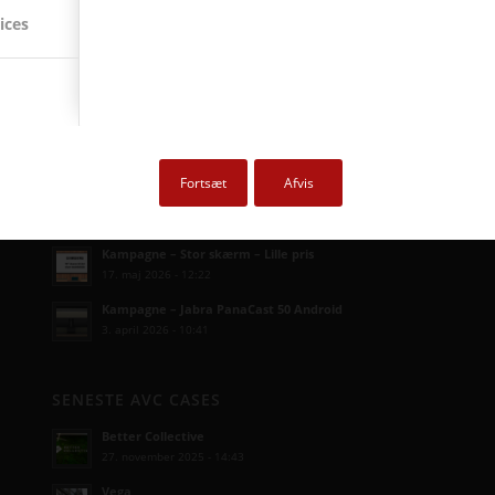
ices
SENESTE AVC KAMPAGNER
Fortsæt
Afvis
Kampagne – Lenovo ThinkSmart One
12. juni 2026 - 10:27
Kampagne – Stor skærm – Lille pris
17. maj 2026 - 12:22
Kampagne – Jabra PanaCast 50 Android
3. april 2026 - 10:41
SENESTE AVC CASES
Better Collective
27. november 2025 - 14:43
Vega