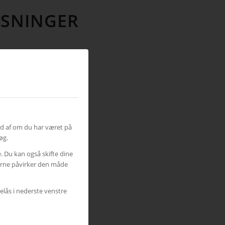
ØSNINGER
ud af om du har været på
øg.
e. Du kan også skifte dine
gerne påvirker den måde
elås i nederste venstre