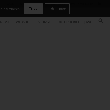
R
CASES
KAMPAGNER
KONTAKT
JOB
AVC INFOSYSTEM
Tillad
Indstillinger
 altid ændres.
INEMA
WEBSHOP
SKI 02.70
UDFORSK RICOH | AVC