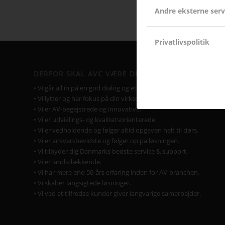
Andre eksterne serv
Privatlivspolitik
DERFOR SKAL AVC VÆRE DIN LEVERANDØR
• Vi går all in på en god dialog og et godt samarbejde.
• Vi lytter og har fokus på din virksomhed og Jeres behov.
• Vi er AV-begejstrede og innovative.
• Vi er udviklings- og kvalitetsorienterede.
• Vi er vedholdende og følger altid opgaven helt til dørs.
• Vi er ansvarsbevidste og følger op på løsningen.
• Vi tilbyder dig Danmarks bedste service & support.
• Vi er landsdækkende.
• Vi har mere end 50-års erfaring inden for AV-branchen.
• Vi skaber langsigtede løsninger.
• Vi ved at tilfredse kunder giver langvarige samarbejder.