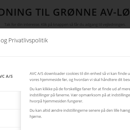
EDNING TIL GRØNNE AV-L
Tak for din interesse. Klik på knappen så får du adgang til vejledningen.
og Privatlivspolitik
Grønne AV-løsninger
AVC A/S downloader cookies til din enhed så vi kan finde 
VC A/S
vores hjemmeside før, og hvordan vi skal håndtere dit bes
Du kan klikke på de forskellige faner for at finde ud af mer
indstillinger på fanerne. Vær opmærksom på at indstillin
hvorpå hjemmesiden fungerer.
Du kan altid ændre indstillingerne senere på den lille hæng
hjørne.