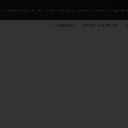
NYHEDE
du herfra samtykker du med AVCs brug af cookies. Dine indstillinger kan
AV-LØSNINGER
SERVICE & SUPPORT
C