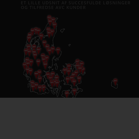
ET LILLE UDSNIT AF SUCCESFULDE LØSNINGER
OG TILFREDSE AVC KUNDER