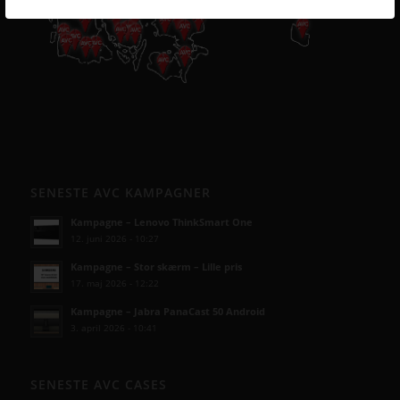
SENESTE AVC KAMPAGNER
Kampagne – Lenovo ThinkSmart One
12. juni 2026 - 10:27
Kampagne – Stor skærm – Lille pris
17. maj 2026 - 12:22
Kampagne – Jabra PanaCast 50 Android
3. april 2026 - 10:41
SENESTE AVC CASES