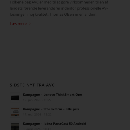
Folkene bag AVC er med til at gøre virksomheden til en af
landets førende leverandører indenfor professionelle AV-
løsninger i høj kvalitet. Thomas Olsen er en af dem.
Læs mere
SIDSTE NYT FRA AVC
Kampagne – Lenovo ThinkSmart One
12. juni 2026 - 10:27
Kampagne – Stor skærm – Lille pris
17. maj 2026 - 12:22
Kampagne – Jabra PanaCast 50 Android
3. april 2026 - 10:41