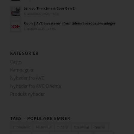
Lenovo ThinkSmart Core Gen 2
8. december 2025 - 8:16
Ricoh | AVC investerer i fremtidens broadcast-løsninger
5. august 2025 - 12:06
KATEGORIER
Cases
Kampagner
Nyheder fra AVC
Nyheder fra AVC Cinema
Produkt nyheder
TAGS – POPULÆRE EMNER
auditorium
AV over IP
biograf
byrådssal
cinema