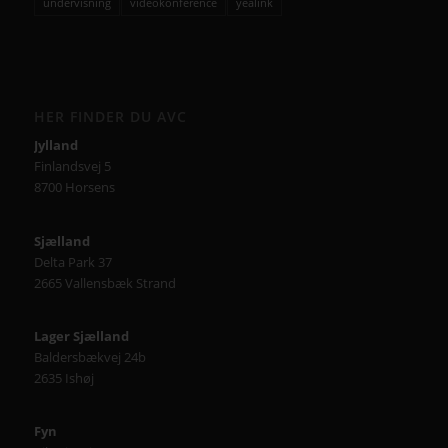
undervisning
videokonference
yealink
HER FINDER DU AVC
Jylland
Finlandsvej 5
8700 Horsens
Sjælland
Delta Park 37
2665 Vallensbæk Strand
Lager Sjælland
Baldersbækvej 24b
2635 Ishøj
Fyn