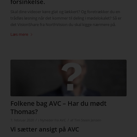
forsinkelse.
Skal dine videoer køre glat og lækkert? Og foretrækker du en
trådløs løsning når det kommer til deling i mødelokalet? Så er
det VisionShare fra NorthVision du skal kigge nærmere på.
Læs mere
Folkene bag AVC – Har du mødt
Thomas?
/
/
7. februar 2020
i
Nyheder fra AVC
af
Tim Steen Jensen
Vi sætter ansigt på AVC