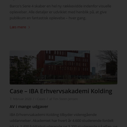
Barco’s Serie 4 skaber en hel ny rækkevidde indenfor visuelle
oplevelser. Alle detaljer er udviklet med henblik på, at give
publikum en fantastisk oplevelse – hver gang.
Læs mere
Case – IBA Erhvervsakademi Kolding
/
/
7. februar 2020
i
Cases
af
Tim Steen Jensen
AV i mange udgaver
IBA Erhvervsakademi Kolding tilbyder videregående
uddannelser. Akademiet har hvert år 4.600 studerende fordelt
på ca. 1.400 fuldtidsstuderende og 3.200 studerende på efter- og