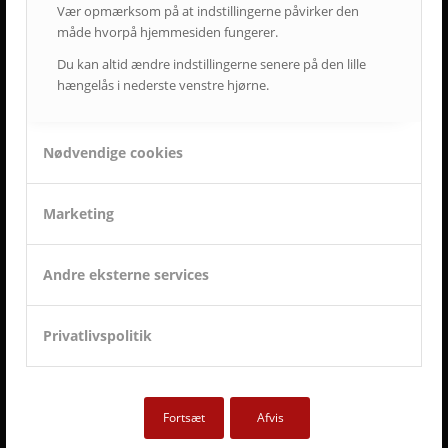
• Vi er udviklings- og kvalitetsorienterede.
Vær opmærksom på at indstillingerne påvirker den
• Vi er vedholdende og følger altid opgaven helt til dørs.
måde hvorpå hjemmesiden fungerer.
• Vi er ansvarsbevidste og følger op på løsningen.
Du kan altid ændre indstillingerne senere på den lille
• Vi tilbyder dig Danmarks bedste service & support.
hængelås i nederste venstre hjørne.
• Vi er landsdækkende.
• Vi har mere end 50-års erfaring inden for AV-branchen.
• Vi skaber langsigtede løsninger.
• Vi ved at tilfredse kunder giver langvarige samarbejder.
Nødvendige cookies
Marketing
ET LILLE UDSNIT AF SUCCESFULDE LØSNINGER
OG TILFREDSE AVC KUNDER
Andre eksterne services
Privatlivspolitik
Fortsæt
Afvis