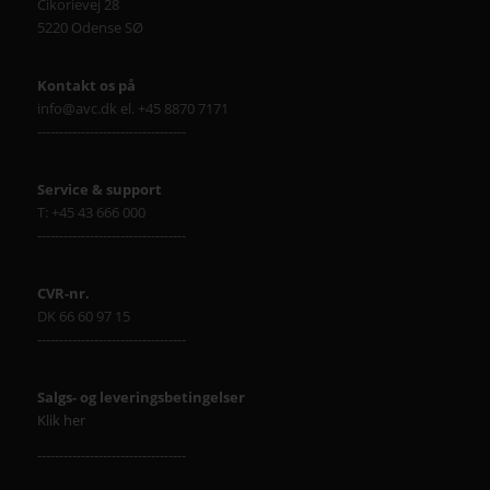
Cikorievej 28
5220 Odense SØ
Kontakt os på
info@avc.dk el. +45 8870 7171
----------------------------------
Service & support
T: +45 43 666 000
----------------------------------
CVR-nr.
DK 66 60 97 15
----------------------------------
Salgs- og leveringsbetingelser
Klik her
----------------------------------