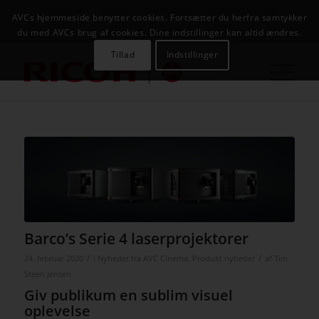
NYHEDER
CASES
KAMPAGNER
KONTAKT
JOB
AVCs hjemmeside benytter cookies. Fortsætter du herfra samtykker
AVC INFOSYSTEM
du med AVCs brug af cookies. Dine indstillinger kan altid ændres.
Tillad
Indstillinger
Barco’s Serie 4 laserprojektorer
/
/
24. februar 2020
i
Nyheder fra AVC Cinema
,
Produkt nyheder
af
Tim
Steen Jensen
Giv publikum en sublim visuel
oplevelse