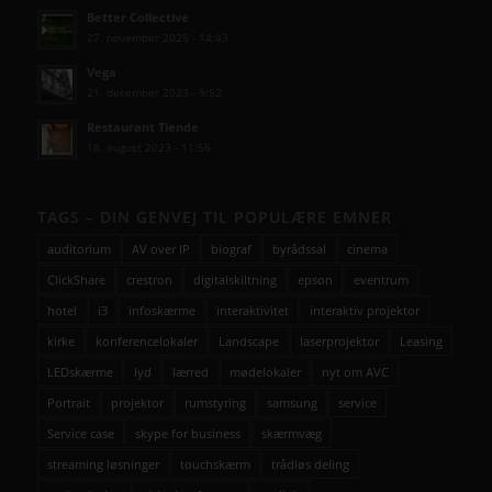
Better Collective
27. november 2025 - 14:43
Vega
21. december 2023 - 9:52
Restaurant Tiende
18. august 2023 - 11:56
TAGS – DIN GENVEJ TIL POPULÆRE EMNER
auditorium
AV over IP
biograf
byrådssal
cinema
ClickShare
crestron
digitalskiltning
epson
eventrum
hotel
i3
infoskærme
interaktivitet
interaktiv projektor
kirke
konferencelokaler
Landscape
laserprojektor
Leasing
LEDskærme
lyd
lærred
mødelokaler
nyt om AVC
Portrait
projektor
rumstyring
samsung
service
Service case
skype for business
skærmvæg
streaming løsninger
touchskærm
trådløs deling