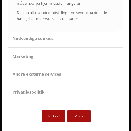
• Vi er landsdækkende.
måde hvorpå hjemmesiden fungerer.
• Vi har mere end 50-års erfaring inden for AV-branchen.
Du kan altid ændre indstillingerne senere på den lille
• Vi skaber langsigtede løsninger.
hængelås i nederste venstre hjørne.
• Vi ved at tilfredse kunder giver langvarige samarbejder.
Nødvendige cookies
ET LILLE UDSNIT AF SUCCESFULDE LØSNINGER
OG TILFREDSE AVC KUNDER
Marketing
Andre eksterne services
Privatlivspolitik
Fortsæt
Afvis