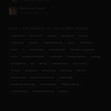
21. december 2023 - 9:52
Restaurant Tiende
18. august 2023 - 11:56
TAGS – DIN GENVEJ TIL POPULÆRE EMNER
auditorium
AV over IP
biograf
byrådssal
cinema
ClickShare
crestron
digitalskiltning
epson
eventrum
hotel
i3
infoskærme
interaktivitet
interaktiv projektor
kirke
konferencelokaler
Landscape
laserprojektor
Leasing
LEDskærme
lyd
lærred
mødelokaler
nyt om AVC
Portrait
projektor
rumstyring
samsung
service
Service case
skype for business
skærmvæg
streaming løsninger
touchskærm
trådløs deling
undervisning
videokonference
yealink