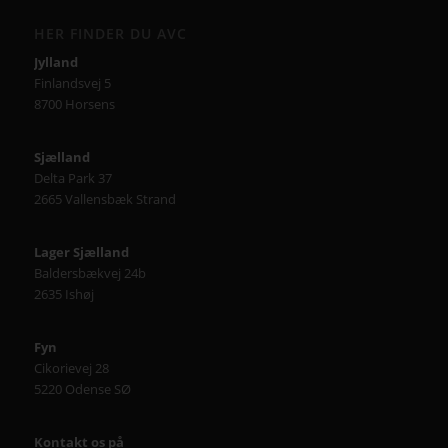
HER FINDER DU AVC
Jylland
Finlandsvej 5
8700 Horsens
Sjælland
Delta Park 37
2665 Vallensbæk Strand
Lager Sjælland
Baldersbækvej 24b
2635 Ishøj
Fyn
Cikorievej 28
5220 Odense SØ
Kontakt os på