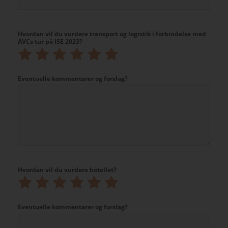
Hvordan vil du vurdere transport og logistik i forbindelse med
AVCs tur på ISE 2023?
Rate
Rate
Rate
Rate
Rate
Rate
1
2
3
4
5
6
out
out
out
out
out
out
Eventuelle kommentarer og forslag?
of
of
of
of
of
of
6
6
6
6
6
6
Hvordan vil du vurdere hotellet?
Rate
Rate
Rate
Rate
Rate
Rate
1
2
3
4
5
6
out
out
out
out
out
out
Eventuelle kommentarer og forslag?
of
of
of
of
of
of
6
6
6
6
6
6