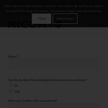
NYHEDER
CASES
KAMPAGNER
KONTAKT
JOB
AVCs hjemmeside benytter cookies. Fortsætter du herfra samtykker
AVC INFOSYSTEM
du med AVCs brug af cookies. Dine indstillinger kan altid ændres.
Tillad
Indstillinger
*
Navn
Havde du fået tilstrækkelig information inden afrejse?
Ja
Nej
Hvis nej, hvilken info savnede du?