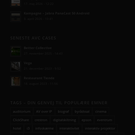
17. maj 2026 - 12:22
Kampagne – Jabra PanaCast 50 Android
3. april 2026 - 10:41
SENESTE AVC CASES
Better Collective
27. november 2025 - 14:43
Vega
21. december 2023 - 9:52
Restaurant Tiende
18. august 2023 - 11:56
TAGS – DIN GENVEJ TIL POPULÆRE EMNER
auditorium
AV over IP
biograf
byrådssal
cinema
ClickShare
crestron
digitalskiltning
epson
eventrum
hotel
i3
infoskærme
interaktivitet
interaktiv projektor