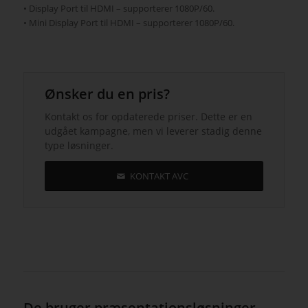
• Display Port til HDMI – supporterer 1080P/60.
• Mini Display Port til HDMI – supporterer 1080P/60.
Ønsker du en pris?
Kontakt os for opdaterede priser. Dette er en
udgået kampagne, men vi leverer stadig denne
type løsninger.
KONTAKT AVC
De bruger præsentationsløsninger –