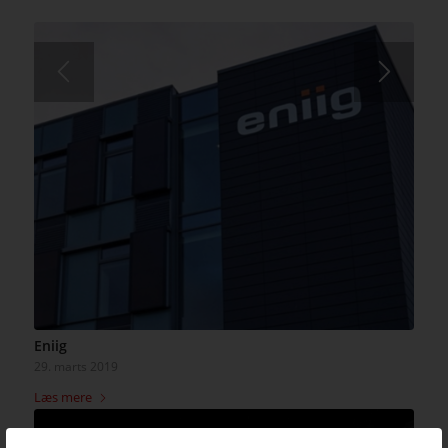
Eniig
29. marts 2019
Læs mere