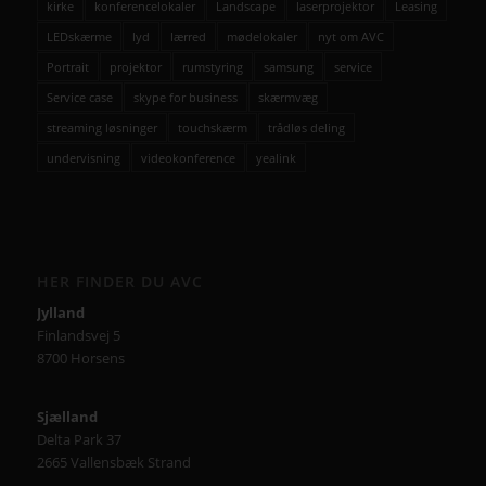
kirke
konferencelokaler
Landscape
laserprojektor
Leasing
LEDskærme
lyd
lærred
mødelokaler
nyt om AVC
Portrait
projektor
rumstyring
samsung
service
Service case
skype for business
skærmvæg
streaming løsninger
touchskærm
trådløs deling
undervisning
videokonference
yealink
HER FINDER DU AVC
Jylland
Finlandsvej 5
8700 Horsens
Sjælland
Delta Park 37
2665 Vallensbæk Strand