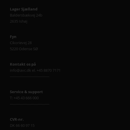
Lager Sjælland
Baldersbækvej 24b
2635 Ishøj
Fyn
Cikorievej 28
5220 Odense SØ
Kontakt os på
info@avc.dk el. +45 8870 7171
----------------------------------
Service & support
T: +45 43 666 000
----------------------------------
CVR-nr.
DK 66 60 97 15