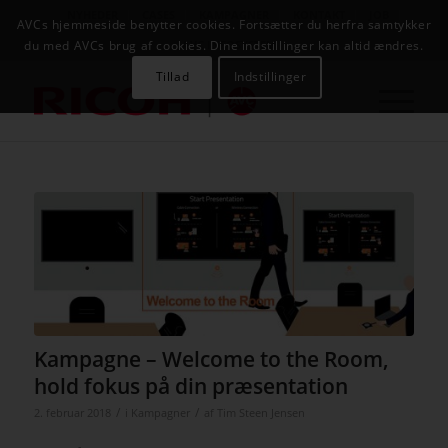
NYHEDER
CASES
KAMPAGNER
KONTAKT
JOB
AVCs hjemmeside benytter cookies. Fortsætter du herfra samtykker
AVC INFOSYSTEM
du med AVCs brug af cookies. Dine indstillinger kan altid ændres.
Tillad
Indstillinger
Kampagne – Welcome to the Room,
hold fokus på din præsentation
/
/
2. februar 2018
i
Kampagner
af
Tim Steen Jensen