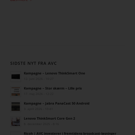
SIDSTE NYT FRA AVC
Kampagne – Lenovo ThinkSmart One
12. juni 2026 - 10:27
Kampagne – Stor skærm – Lille pris
17. maj 2026 - 12:22
Kampagne – Jabra PanaCast 50 Android
3. april 2026 - 10:41
Lenovo ThinkSmart Core Gen 2
8. december 2025 - 8:16
Ricoh | AVC investerer i fremtidens broadcast-løsninger