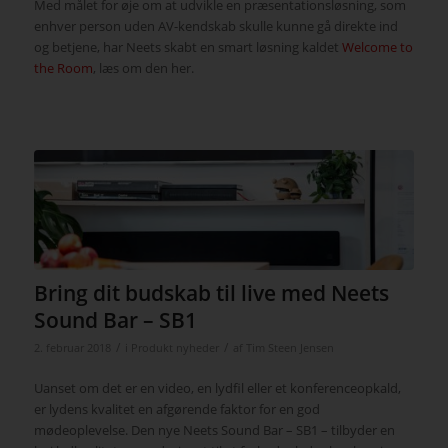
Med målet for øje om at udvikle en præsentationsløsning, som
enhver person uden AV-kendskab skulle kunne gå direkte ind
og betjene, har Neets skabt en smart løsning kaldet
Welcome to
the Room
, læs om den her.
Bring dit budskab til live med Neets
Sound Bar – SB1
/
/
2. februar 2018
i
Produkt nyheder
af
Tim Steen Jensen
Uanset om det er en video, en lydfil eller et konferenceopkald,
er lydens kvalitet en afgørende faktor for en god
mødeoplevelse. Den nye Neets Sound Bar – SB1 – tilbyder en