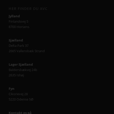
HER FINDER DU AVC
Jylland
Finlandsvej 5
8700 Horsens
Sjælland
Delta Park 37
2665 Vallensbæk Strand
Lager Sjælland
Baldersbækvej 24b
2635 Ishøj
Fyn
Cikorievej 28
5220 Odense SØ
Kontakt os på