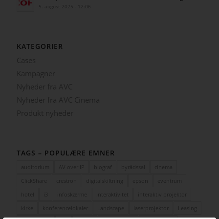
5. august 2025 - 12:06
KATEGORIER
Cases
Kampagner
Nyheder fra AVC
Nyheder fra AVC Cinema
Produkt nyheder
TAGS – POPULÆRE EMNER
auditorium
AV over IP
biograf
byrådssal
cinema
ClickShare
crestron
digitalskiltning
epson
eventrum
hotel
i3
infoskærme
interaktivitet
interaktiv projektor
kirke
konferencelokaler
Landscape
laserprojektor
Leasing