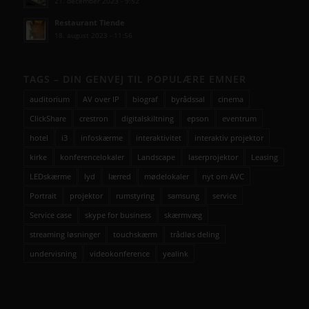
21. december 2023 - 9:52
Restaurant Tiende
18. august 2023 - 11:56
TAGS – DIN GENVEJ TIL POPULÆRE EMNER
auditorium
AV over IP
biograf
byrådssal
cinema
ClickShare
crestron
digitalskiltning
epson
eventrum
hotel
i3
infoskærme
interaktivitet
interaktiv projektor
kirke
konferencelokaler
Landscape
laserprojektor
Leasing
LEDskærme
lyd
lærred
mødelokaler
nyt om AVC
Portrait
projektor
rumstyring
samsung
service
Service case
skype for business
skærmvæg
streaming løsninger
touchskærm
trådløs deling
undervisning
videokonference
yealink