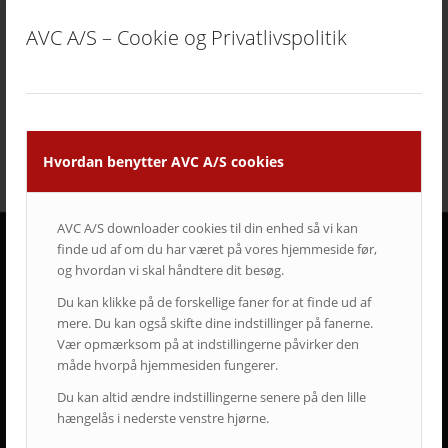
LEDskærme
lyd
lærred
mødelokaler
nyt om AVC
AVC A/S – Cookie og Privatlivspolitik
Portrait
projektor
rumstyring
samsung
service
Service case
skype for business
skærmvæg
streaming løsninger
touchskærm
trådløs deling
undervisning
videokonference
yealink
Hvordan benytter AVC A/S cookies
AVC A/S downloader cookies til din enhed så vi kan
finde ud af om du har været på vores hjemmeside før,
og hvordan vi skal håndtere dit besøg.
DERFOR SKAL AVC VÆRE DIN LEVERANDØR
Du kan klikke på de forskellige faner for at finde ud af
• Vi går all in på en god dialog og et godt samarbejde.
mere. Du kan også skifte dine indstillinger på fanerne.
• Vi lytter og har fokus på din virksomhed og Jeres behov.
Vær opmærksom på at indstillingerne påvirker den
• Vi er AV-begejstrede og innovative.
måde hvorpå hjemmesiden fungerer.
• Vi er udviklings- og kvalitetsorienterede.
• Vi er vedholdende og følger altid opgaven helt til dørs.
Du kan altid ændre indstillingerne senere på den lille
• Vi er ansvarsbevidste og følger op på løsningen.
hængelås i nederste venstre hjørne.
• Vi tilbyder dig Danmarks bedste service & support.