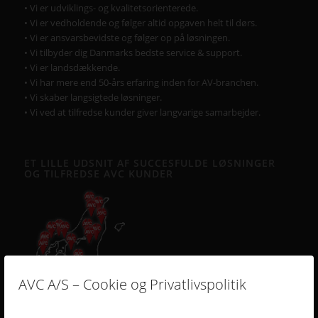
• Vi er udviklings- og kvalitetsorienterede.
• Vi er vedholdende og følger altid opgaven helt til dørs.
• Vi er ansvarsbevidste og følger op på løsningen.
• Vi tilbyder dig Danmarks bedste service & support.
• Vi er landsdækkende.
• Vi har mere end 50-års erfaring inden for AV-branchen.
• Vi skaber langsigtede løsninger.
• Vi ved at tilfredse kunder giver langvarige samarbejder.
ET LILLE UDSNIT AF SUCCESFULDE LØSNINGER
OG TILFREDSE AVC KUNDER
AVC A/S – Cookie og Privatlivspolitik