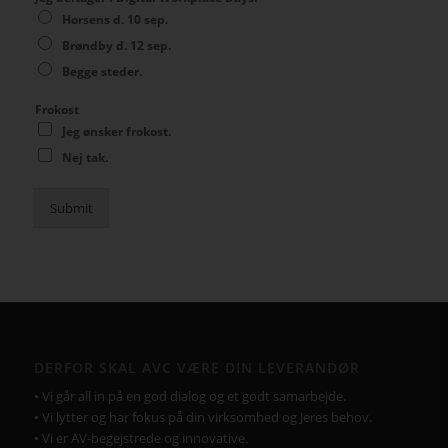
Horsens d. 10 sep.
Brøndby d. 12 sep.
Begge steder.
Frokost
Jeg ønsker frokost.
Nej tak.
Submit
DERFOR SKAL AVC VÆRE DIN LEVERANDØR
• Vi går all in på en god dialog og et godt samarbejde.
• Vi lytter og har fokus på din virksomhed og Jeres behov.
• Vi er AV-begejstrede og innovative.