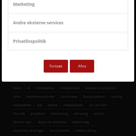
Marketing
Better Collective
27. november 2025 - 14:43
Vega
Andre eksterne services
21. december 2023 - 9:52
Restaurant Tiende
Privatlivspolitik
18. august 2023 - 11:56
TAGS – DIN GENVEJ TIL POPULÆRE EMNER
Fortsæt
Afvis
auditorium
AV over IP
biograf
byrådssal
cinema
ClickShare
crestron
digitalskiltning
epson
eventrum
hotel
i3
infoskærme
interaktivitet
interaktiv projektor
kirke
konferencelokaler
Landscape
laserprojektor
Leasing
LEDskærme
lyd
lærred
mødelokaler
nyt om AVC
Portrait
projektor
rumstyring
samsung
service
Service case
skype for business
skærmvæg
streaming løsninger
touchskærm
trådløs deling