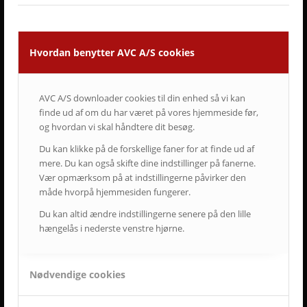
Hvordan benytter AVC A/S cookies
AVC A/S downloader cookies til din enhed så vi kan
finde ud af om du har været på vores hjemmeside før,
og hvordan vi skal håndtere dit besøg.
Du kan klikke på de forskellige faner for at finde ud af
SENESTE AVC KAMPAGNER
mere. Du kan også skifte dine indstillinger på fanerne.
Kampagne – Lenovo ThinkSmart One
Vær opmærksom på at indstillingerne påvirker den
12. juni 2026 - 10:27
måde hvorpå hjemmesiden fungerer.
Kampagne – Stor skærm – Lille pris
Du kan altid ændre indstillingerne senere på den lille
17. maj 2026 - 12:22
hængelås i nederste venstre hjørne.
Kampagne – Jabra PanaCast 50 Android
3. april 2026 - 10:41
Nødvendige cookies
SENESTE AVC CASES