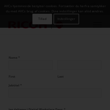
NYHEDER
CASES
KAMPAGNER
KONTAKT
JOB
AVCs hjemmeside benytter cookies. Fortsætter du herfra samtykker
AVC INFOSYSTEM
du med AVCs brug af cookies. Dine indstillinger kan altid ændres.
Tillad
Indstillinger
*
Name
First
Last
*
Jobtitel
*
Jeg deltager i Digital Workplace Days: