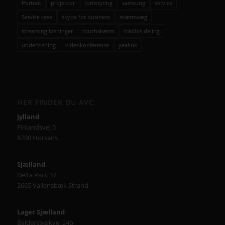
Portrait
projektor
rumstyring
samsung
service
Service case
skype for business
skærmvæg
streaming løsninger
touchskærm
trådløs deling
undervisning
videokonference
yealink
HER FINDER DU AVC
Jylland
Finlandsvej 5
8700 Horsens
Sjælland
Delta Park 37
2665 Vallensbæk Strand
Lager Sjælland
Baldersbækvej 24b