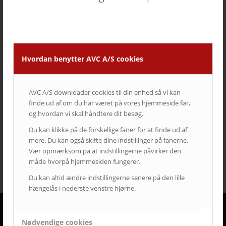
TAGS – POPULÆRE EMNER
auditorium
AV over IP
biograf
byrådssal
cinema
ClickShare
crestron
digitalskiltning
epson
eventrum
Hvordan benytter AVC A/S cookies
hotel
i3
infoskærme
interaktivitet
interaktiv projektor
kirke
konferencelokaler
Landscape
laserprojektor
Leasing
LEDskærme
lyd
lærred
mødelokaler
nyt om AVC
AVC A/S downloader cookies til din enhed så vi kan
finde ud af om du har været på vores hjemmeside før,
Portrait
projektor
rumstyring
samsung
service
og hvordan vi skal håndtere dit besøg.
Service case
skype for business
skærmvæg
Du kan klikke på de forskellige faner for at finde ud af
streaming løsninger
touchskærm
trådløs deling
mere. Du kan også skifte dine indstillinger på fanerne.
undervisning
videokonference
yealink
Vær opmærksom på at indstillingerne påvirker den
måde hvorpå hjemmesiden fungerer.
Du kan altid ændre indstillingerne senere på den lille
hængelås i nederste venstre hjørne.
Nødvendige cookies
DERFOR SKAL AVC VÆRE DIN LEVERANDØR