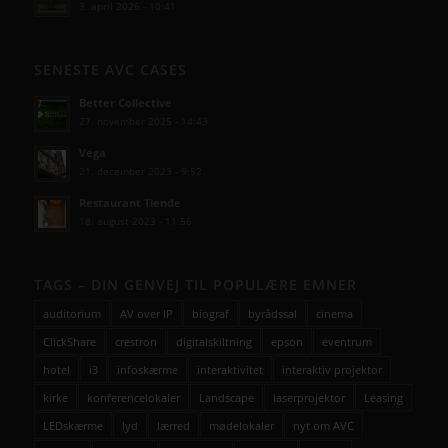
3. april 2026 - 10:41
SENESTE AVC CASES
Better Collective
27. november 2025 - 14:43
Vega
21. december 2023 - 9:52
Restaurant Tiende
18. august 2023 - 11:56
TAGS – DIN GENVEJ TIL POPULÆRE EMNER
auditorium
AV over IP
biograf
byrådssal
cinema
ClickShare
crestron
digitalskiltning
epson
eventrum
hotel
i3
infoskærme
interaktivitet
interaktiv projektor
kirke
konferencelokaler
Landscape
laserprojektor
Leasing
LEDskærme
lyd
lærred
mødelokaler
nyt om AVC