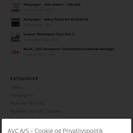
Kampagne – Stor skærm – Lille pris
17. maj 2026 - 12:22
Kampagne – Jabra PanaCast 50 Android
3. april 2026 - 10:41
Lenovo ThinkSmart Core Gen 2
8. december 2025 - 8:16
Ricoh | AVC investerer i fremtidens broadcast-løsninger
5. august 2025 - 12:06
KATEGORIER
Cases
Kampagner
Nyheder fra AVC
Nyheder fra AVC Cinema
Produkt nyheder
AVC A/S – Cookie og Privatlivspolitik