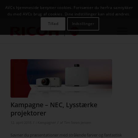
NYHEDER
CASES
KAMPAGNER
KONTAKT
JOB
AVCs hjemmeside benytter cookies. Fortsætter du herfra samtykker
AVC INFOSYSTEM
du med AVCs brug af cookies. Dine indstillinger kan altid ændres.
Tillad
Indstillinger
Kampagne – NEC, Lysstærke
projektorer
/
/
12. april 2018
i
Kampagner
af
Tim Steen Jensen
Savner du præsentationer med strålende farver og fantastisk