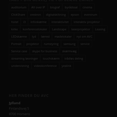
auditorium
AV over IP
biograf
byrådssal
cinema
ClickShare
crestron
digitalskiltning
epson
eventrum
hotel
i3
infoskærme
interaktivitet
interaktiv projektor
kirke
konferencelokaler
Landscape
laserprojektor
Leasing
LEDskærme
lyd
lærred
mødelokaler
nyt om AVC
Portrait
projektor
rumstyring
samsung
service
Service case
skype for business
skærmvæg
streaming løsninger
touchskærm
trådløs deling
undervisning
videokonference
yealink
HER FINDER DU AVC
Jylland
Finlandsvej 5
8700 Horsens