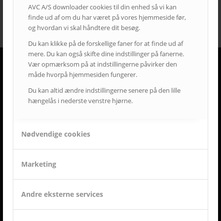
AVC A/S downloader cookies til din enhed så vi kan
finde ud af om du har været på vores hjemmeside før,
og hvordan vi skal håndtere dit besøg.
Du kan klikke på de forskellige faner for at finde ud af
mere. Du kan også skifte dine indstillinger på fanerne.
Vær opmærksom på at indstillingerne påvirker den
måde hvorpå hjemmesiden fungerer.
DERFOR SKAL AVC VÆRE DIN LEVERANDØR
Du kan altid ændre indstillingerne senere på den lille
• Vi går all in på en god dialog og et godt samarbejde.
hængelås i nederste venstre hjørne.
• Vi lytter og har fokus på din virksomhed og Jeres behov.
• Vi er AV-begejstrede og innovative.
• Vi er udviklings- og kvalitetsorienterede.
Nødvendige cookies
• Vi er vedholdende og følger altid opgaven helt til dørs.
• Vi er ansvarsbevidste og følger op på løsningen.
• Vi tilbyder dig Danmarks bedste service & support.
Marketing
• Vi er landsdækkende.
• Vi har mere end 50-års erfaring inden for AV-branchen.
• Vi skaber langsigtede løsninger.
Andre eksterne services
• Vi ved at tilfredse kunder giver langvarige samarbejder.