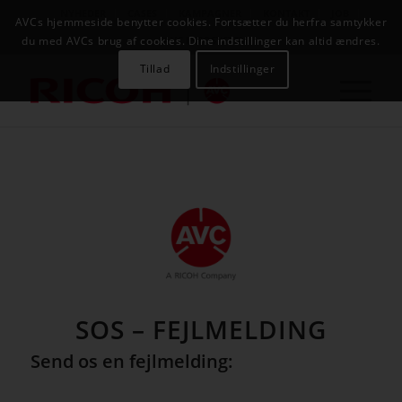
NYHEDER
CASES
KAMPAGNER
KONTAKT
JOB
AVCs hjemmeside benytter cookies. Fortsætter du herfra samtykker
AVC INFOSYSTEM
du med AVCs brug af cookies. Dine indstillinger kan altid ændres.
Tillad
Indstillinger
SOS – FEJLMELDING
Send os en fejlmelding: