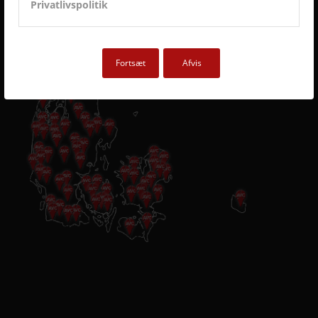
Privatlivspolitik
ET LILLE UDSNIT AF SUCCESFULDE LØSNINGER
OG TILFREDSE AVC KUNDER
Fortsæt
Afvis