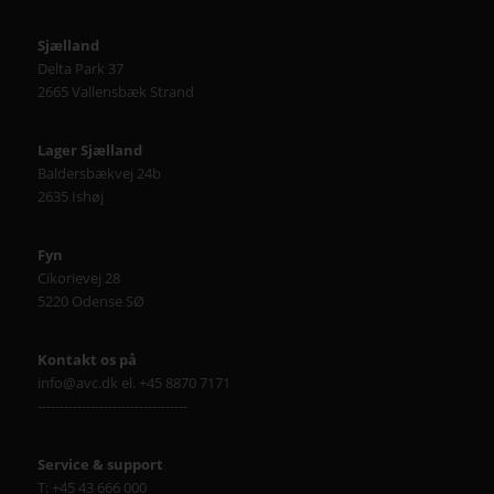
Sjælland
Delta Park 37
2665 Vallensbæk Strand
Lager Sjælland
Baldersbækvej 24b
2635 Ishøj
Fyn
Cikorievej 28
5220 Odense SØ
Kontakt os på
info@avc.dk el. +45 8870 7171
----------------------------------
Service & support
T: +45 43 666 000