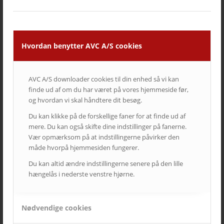
Hvordan benytter AVC A/S cookies
AVC A/S downloader cookies til din enhed så vi kan
finde ud af om du har været på vores hjemmeside før,
og hvordan vi skal håndtere dit besøg.
Du kan klikke på de forskellige faner for at finde ud af
Brønshøj Sognehus
mere. Du kan også skifte dine indstillinger på fanerne.
Vær opmærksom på at indstillingerne påvirker den
måde hvorpå hjemmesiden fungerer.
Du kan altid ændre indstillingerne senere på den lille
hængelås i nederste venstre hjørne.
SIDSTE NYT FRA AVC
Nødvendige cookies
Kampagne – Lenovo ThinkSmart One