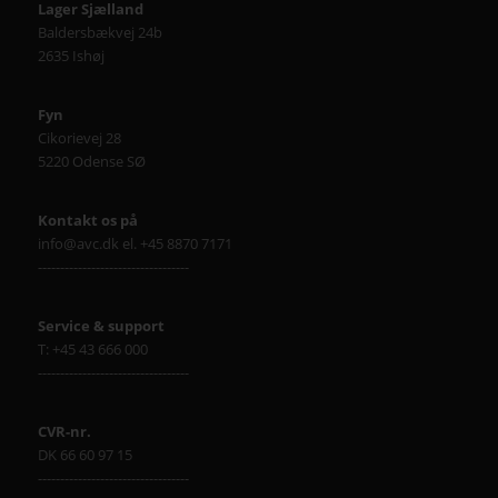
Lager Sjælland
Baldersbækvej 24b
2635 Ishøj
Fyn
Cikorievej 28
5220 Odense SØ
Kontakt os på
info@avc.dk el. +45 8870 7171
----------------------------------
Service & support
T: +45 43 666 000
----------------------------------
CVR-nr.
DK 66 60 97 15
----------------------------------