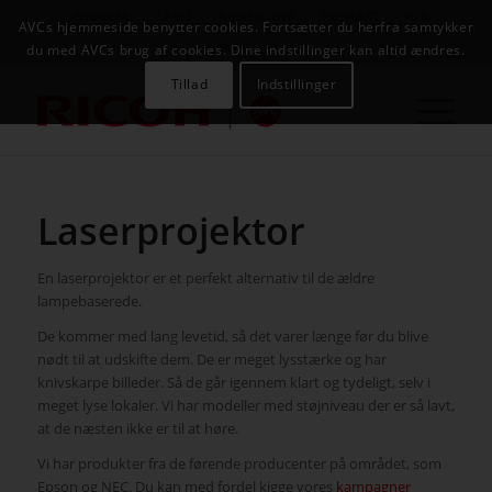
NYHEDER
CASES
KAMPAGNER
KONTAKT
JOB
AVCs hjemmeside benytter cookies. Fortsætter du herfra samtykker
AVC INFOSYSTEM
du med AVCs brug af cookies. Dine indstillinger kan altid ændres.
Tillad
Indstillinger
Laserprojektor
En laserprojektor er et perfekt alternativ til de ældre
lampebaserede.
De kommer med lang levetid, så det varer længe før du blive
nødt til at udskifte dem. De er meget lysstærke og har
knivskarpe billeder. Så de går igennem klart og tydeligt, selv i
meget lyse lokaler. Vi har modeller med støjniveau der er så lavt,
at de næsten ikke er til at høre.
Vi har produkter fra de førende producenter på området, som
Epson og NEC. Du kan med fordel kigge vores
kampagner