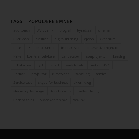
TAGS – POPULÆRE EMNER
auditorium
AV over IP
biograf
byrådssal
cinema
ClickShare
crestron
digitalskiltning
epson
eventrum
hotel
i3
infoskærme
interaktivitet
interaktiv projektor
kirke
konferencelokaler
Landscape
laserprojektor
Leasing
LEDskærme
lyd
lærred
mødelokaler
nyt om AVC
Portrait
projektor
rumstyring
samsung
service
Service case
skype for business
skærmvæg
streaming løsninger
touchskærm
trådløs deling
undervisning
videokonference
yealink