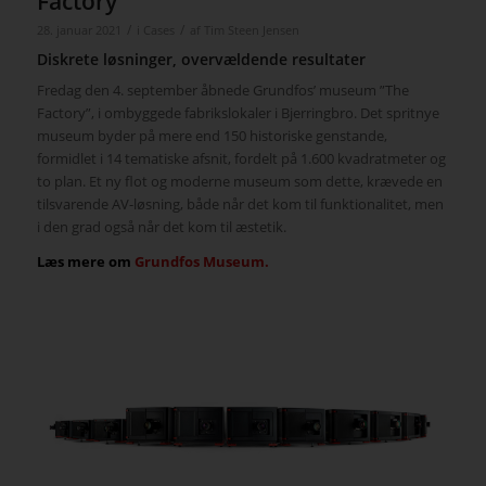
Factory
/
/
28. januar 2021
i
Cases
af
Tim Steen Jensen
Diskrete løsninger, overvældende resultater
Fredag den 4. september åbnede Grundfos’ museum ”The
Factory”, i ombyggede fabrikslokaler i Bjerringbro. Det spritnye
museum byder på mere end 150 historiske genstande,
formidlet i 14 tematiske afsnit, fordelt på 1.600 kvadratmeter og
to plan. Et ny flot og moderne museum som dette, krævede en
tilsvarende AV-løsning, både når det kom til funktionalitet, men
i den grad også når det kom til æstetik.
Læs mere om
Grundfos Museum.