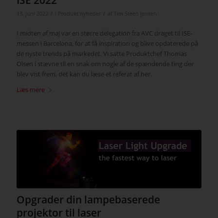
/
/
13. juni 2022
i
Produkt nyheder
af
Tim Steen Jensen
I midten af maj var en større delegation fra AVC draget til ISE-
messen i Barcelona, for at få inspiration og blive opdaterede på
de nyste trends på markedet. Vi satte Produktchef Thomas
Olsen i stævne til en snak om nogle af de spændende ting der
blev vist frem, det kan du læse et referat af her.
Læs mere
Opgrader din lampebaserede
projektor til laser