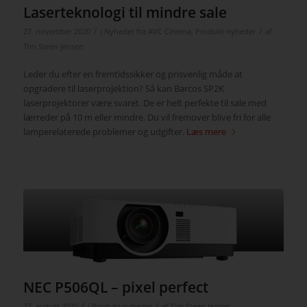
Laserteknologi til mindre sale
/
/
27. november 2020
i
Nyheder fra AVC Cinema
,
Produkt nyheder
af
Tim Steen Jensen
Leder du efter en fremtidssikker og prisvenlig måde at
opgradere til laserprojektion? Så kan Barcos SP2K
laserprojektorer være svaret. De er helt perfekte til sale med
lærreder på 10 m eller mindre. Du vil fremover blive fri for alle
lamperelaterede problemer og udgifter.
Læs mere
NEC P506QL – pixel perfect
/
/
27. august 2020
i
Produkt nyheder
af
Tim Steen Jensen