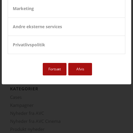
12. juni 2026 - 10:27
Marketing
Kampagne – Stor skærm – Lille pris
17. maj 2026 - 12:22
Andre eksterne services
Kampagne – Jabra PanaCast 50 Android
3. april 2026 - 10:41
Lenovo ThinkSmart Core Gen 2
Privatlivspolitik
8. december 2025 - 8:16
Ricoh | AVC investerer i fremtidens broadcast-løsninger
5. august 2025 - 12:06
Fortsæt
Afvis
KATEGORIER
Cases
Kampagner
Nyheder fra AVC
Nyheder fra AVC Cinema
Produkt nyheder