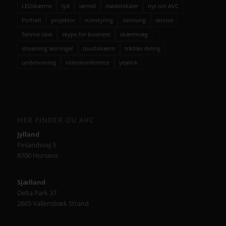
LEDskærme
lyd
lærred
mødelokaler
nyt om AVC
Portrait
projektor
rumstyring
samsung
service
Service case
skype for business
skærmvæg
streaming løsninger
touchskærm
trådløs deling
undervisning
videokonference
yealink
HER FINDER DU AVC
Jylland
Finlandsvej 5
8700 Horsens
Sjælland
Delta Park 37
2665 Vallensbæk Strand