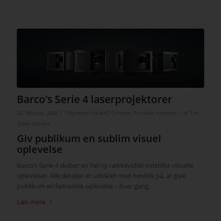
Barco’s Serie 4 laserprojektorer
/
/
24. februar 2020
i
Nyheder fra AVC Cinema
,
Produkt nyheder
af
Tim
Steen Jensen
Giv publikum en sublim visuel
oplevelse
Barco’s Serie 4 skaber en hel ny rækkevidde indenfor visuelle
oplevelser. Alle detaljer er udviklet med henblik på, at give
publikum en fantastisk oplevelse – hver gang.
Læs mere