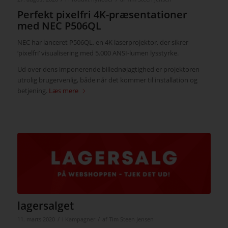
Perfekt pixelfri 4K-præsentationer
med NEC P506QL
NEC har lanceret P506QL, en 4K laserprojektor, der sikrer
‘pixelfri’ visualisering med 5.000 ANSI-lumen lysstyrke.
Ud over dens imponerende billednøjagtighed er projektoren
utrolig brugervenlig, både når det kommer til installation og
betjening.
Læs mere
lagersalget
/
/
11. marts 2020
i
Kampagner
af
Tim Steen Jensen