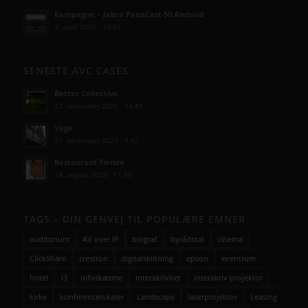
Kampagne – Jabra PanaCast 50 Android
3. april 2026 - 10:41
SENESTE AVC CASES
Better Collective
27. november 2025 - 14:43
Vega
21. december 2023 - 9:52
Restaurant Tiende
18. august 2023 - 11:56
TAGS – DIN GENVEJ TIL POPULÆRE EMNER
auditorium
AV over IP
biograf
byrådssal
cinema
ClickShare
crestron
digitalskiltning
epson
eventrum
hotel
i3
infoskærme
interaktivitet
interaktiv projektor
kirke
konferencelokaler
Landscape
laserprojektor
Leasing