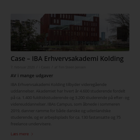
Case – IBA Erhvervsakademi Kolding
/
/
7. februar 2020
i
Cases
af
Tim Steen Jensen
AV i mange udgaver
IBA Erhvervsakademi Kolding tilbyder videregående
uddannelser. Akademiet har hvert år 4.600 studerende fordelt
på ca. 1.400 fuldtidsstuderende og 3.200 studerende på efter- og
videreuddannelser. IBAs Campus, som åbnede i sommeren
2019, danner ramme for både danske og udenlandske
studerende, og er arbejdsplads for ca. 130 fastansatte og 75
freelance undervisere.
Læs mere