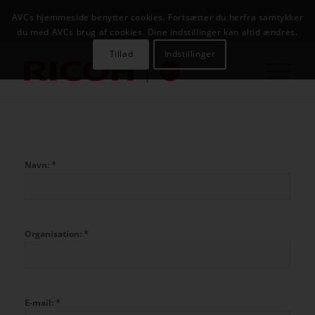
NYHEDER
CASES
KAMPAGNER
KONTAKT
JOB
AVCs hjemmeside benytter cookies. Fortsætter du herfra samtykker
AVC INFOSYSTEM
du med AVCs brug af cookies. Dine indstillinger kan altid ændres.
Tillad
Indstillinger
*
Navn:
*
Organisation:
*
E-mail: