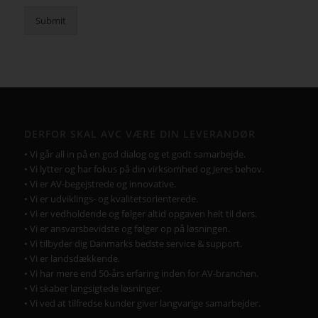
Submit
DERFOR SKAL AVC VÆRE DIN LEVERANDØR
• Vi går all in på en god dialog og et godt samarbejde.
• Vi lytter og har fokus på din virksomhed og Jeres behov.
• Vi er AV-begejstrede og innovative.
• Vi er udviklings- og kvalitetsorienterede.
• Vi er vedholdende og følger altid opgaven helt til dørs.
• Vi er ansvarsbevidste og følger op på løsningen.
• Vi tilbyder dig Danmarks bedste service & support.
• Vi er landsdækkende.
• Vi har mere end 50-års erfaring inden for AV-branchen.
• Vi skaber langsigtede løsninger.
• Vi ved at tilfredse kunder giver langvarige samarbejder.