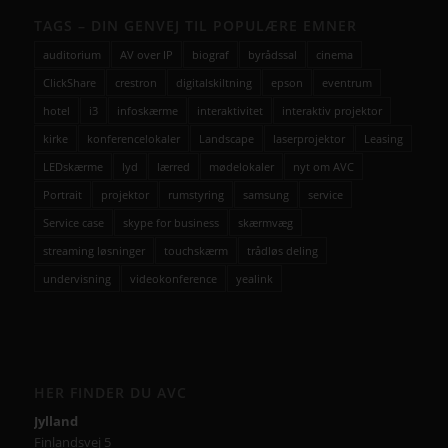
TAGS – DIN GENVEJ TIL POPULÆRE EMNER
auditorium
AV over IP
biograf
byrådssal
cinema
ClickShare
crestron
digitalskiltning
epson
eventrum
hotel
i3
infoskærme
interaktivitet
interaktiv projektor
kirke
konferencelokaler
Landscape
laserprojektor
Leasing
LEDskærme
lyd
lærred
mødelokaler
nyt om AVC
Portrait
projektor
rumstyring
samsung
service
Service case
skype for business
skærmvæg
streaming løsninger
touchskærm
trådløs deling
undervisning
videokonference
yealink
HER FINDER DU AVC
Jylland
Finlandsvej 5