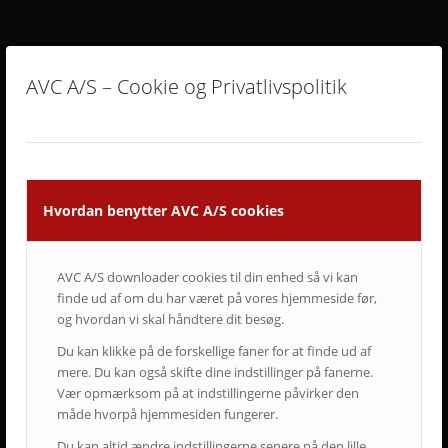
ET LILLE UDSNIT AF SUCCESFULDE LØSNINGER
OG TILFREDSE AVC KUNDER
AVC A/S – Cookie og Privatlivspolitik
Hvordan benytter AVC A/S cookies
AVC A/S downloader cookies til din enhed så vi kan
finde ud af om du har været på vores hjemmeside før,
og hvordan vi skal håndtere dit besøg.
Du kan klikke på de forskellige faner for at finde ud af
mere. Du kan også skifte dine indstillinger på fanerne.
Vær opmærksom på at indstillingerne påvirker den
måde hvorpå hjemmesiden fungerer.
Du kan altid ændre indstillingerne senere på den lille