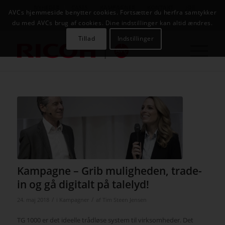
NYHEDER
CASES
KAMPAGNER
KONTAKT
JOB
AVCs hjemmeside benytter cookies. Fortsætter du herfra samtykker
AVC INFOSYSTEM
du med AVCs brug af cookies. Dine indstillinger kan altid ændres.
Tillad
Indstillinger
Kampagne – Grib muligheden, trade-
in og gå digitalt på talelyd!
/
/
24. maj 2018
i
Kampagner
af
Tim Steen Jensen
TG 1000 er det ideelle trådløse system til virksomheder. Det