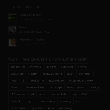
SENESTE AVC CASES
Better Collective
27. november 2025 - 14:43
Vega
21. december 2023 - 9:52
Restaurant Tiende
18. august 2023 - 11:56
TAGS – DIN GENVEJ TIL POPULÆRE EMNER
auditorium
AV over IP
biograf
byrådssal
cinema
ClickShare
crestron
digitalskiltning
epson
eventrum
hotel
i3
infoskærme
interaktivitet
interaktiv projektor
kirke
konferencelokaler
Landscape
laserprojektor
Leasing
LEDskærme
lyd
lærred
mødelokaler
nyt om AVC
Portrait
projektor
rumstyring
samsung
service
Service case
skype for business
skærmvæg