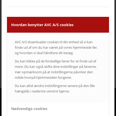
auditorium
AV over IP
biograf
byrådssal
cinema
ClickShare
crestron
digitalskiltning
epson
eventrum
hotel
i3
infoskærme
interaktivitet
interaktiv projektor
Hvordan benytter AVC A/S cookies
kirke
konferencelokaler
Landscape
laserprojektor
Leasing
LEDskærme
lyd
lærred
mødelokaler
nyt om AVC
AVC A/S downloader cookies til din enhed så vi kan
Portrait
projektor
rumstyring
samsung
service
finde ud af om du har været på vores hjemmeside før,
Service case
skype for business
skærmvæg
og hvordan vi skal håndtere dit besøg.
streaming løsninger
touchskærm
trådløs deling
Du kan klikke på de forskellige faner for at finde ud af
undervisning
videokonference
yealink
mere. Du kan også skifte dine indstillinger på fanerne.
Vær opmærksom på at indstillingerne påvirker den
måde hvorpå hjemmesiden fungerer.
Du kan altid ændre indstillingerne senere på den lille
hængelås i nederste venstre hjørne.
DERFOR SKAL AVC VÆRE DIN LEVERANDØR
Nødvendige cookies
• Vi går all in på en god dialog og et godt samarbejde.