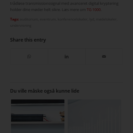
trådløse transmissionssignal med avanceret digital kryptering
holder dine møder helt sikre. Læs mere om
TG 1000
.
Tags:
auditorium
,
eventrum
,
konferencelokaler
,
lyd
,
mødelokaler
,
undervisning
Share this entry
Du ville måske også kunne lide