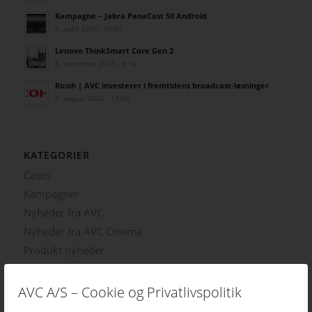
Kampagne – Jabra PanaCast 50 Android
3. april 2026 - 10:41
Lenovo ThinkSmart Core Gen 2
8. december 2025 - 8:16
Ricoh | AVC investerer i fremtidens broadcast-løsninger
5. august 2025 - 12:06
KATEGORIER
Cases
Kampagner
Nyheder fra AVC
Nyheder fra AVC Cinema
Produkt nyheder
AVC A/S – Cookie og Privatlivspolitik
TAGS – POPULÆRE EMNER