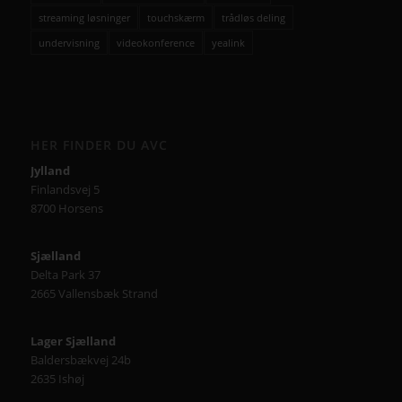
streaming løsninger
touchskærm
trådløs deling
undervisning
videokonference
yealink
HER FINDER DU AVC
Jylland
Finlandsvej 5
8700 Horsens
Sjælland
Delta Park 37
2665 Vallensbæk Strand
Lager Sjælland
Baldersbækvej 24b
2635 Ishøj