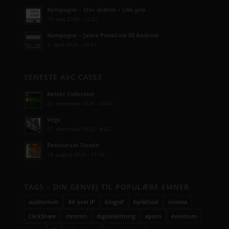
Kampagne – Stor skærm – Lille pris
17. maj 2026 - 12:22
Kampagne – Jabra PanaCast 50 Android
3. april 2026 - 10:41
SENESTE AVC CASES
Better Collective
27. november 2025 - 14:43
Vega
21. december 2023 - 9:52
Restaurant Tiende
18. august 2023 - 11:56
TAGS – DIN GENVEJ TIL POPULÆRE EMNER
auditorium
AV over IP
biograf
byrådssal
cinema
ClickShare
crestron
digitalskiltning
epson
eventrum