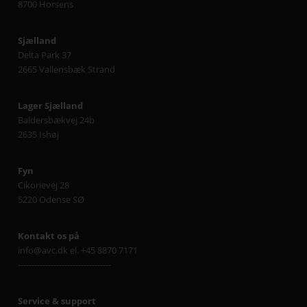
8700 Horsens
Sjælland
Delta Park 37
2665 Vallensbæk Strand
Lager Sjælland
Baldersbækvej 24b
2635 Ishøj
Fyn
Cikorievej 28
5220 Odense SØ
Kontakt os på
info@avc.dk el. +45 8870 7171
----------------------------------
Service & support