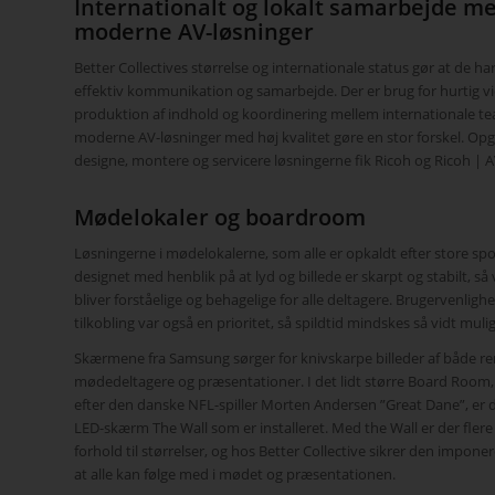
International
t og lokalt samarbejde
me
moderne AV-løsninger
Better Collectives størrelse og internationale status gør at de ha
effektiv kommunikation og samarbejde. Der er brug for hurtig v
produktion af indhold og koordinering mellem internationale t
moderne AV-løsninger med høj kvalitet gøre en stor forskel. O
designe, montere og servicere løsningerne fik Ricoh og Ricoh | 
Mødelokaler og
boardroom
Løsningerne i mødelokalerne, som alle er opkaldt efter store spor
designet med henblik på at lyd og billede er skarpt og stabilt, s
bliver forståelige og behagelige for alle deltagere. Brugervenlighe
tilkobling var også en prioritet, så spildtid mindskes så vidt mulig
Skærmene fra Samsung sørger for knivskarpe billeder af både r
mødedeltagere og præsentationer. I det lidt større Board Room,
efter den danske NFL-spiller Morten Andersen ”Great Dane”, er
LED-skærm The Wall som er installeret. Med the Wall er der flere
forhold til størrelser, og hos Better Collective sikrer den impone
at alle kan følge med i mødet og præsentationen.