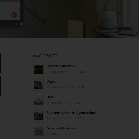
AVC CASES
Better Collective
27. november 2025 - 14:43
Vega
21. december 2023 - 9:52
DFDS
28. februar 2023 - 14:48
Falkonergårdens Gymnasium
31. august 2022 - 13:31
Gelato di Natura
13. juni 2022 - 9:38