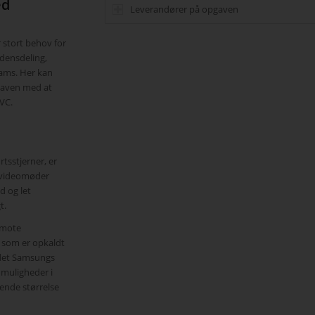
d
Leverandører på opgaven
r stort behov for
idensdeling,
eams. Her kan
pgaven med at
AVC.
tsstjerner, er
å videomøder
d og let
t.
emote
 som er opkaldt
 det Samsungs
 muligheder i
rende størrelse