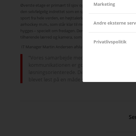
Marketing
Øverste etage er primært til sjov og afslapning – og i Better Colle
den selvfølgelig indrettet som en sportsbar. Der er en række skæ
sport fra hele verden, en højttalerløsning, så der kan spilles musi
Andre eksterne serv
airhockey m.m., som står klar til medarbejderne, når der skal slap
hygges – specielt om fredagen. Der er også installeret en projek
tilhørende lærred og kamera, som benyttes til landskampe, stør
Privatlivspolitik
IT Manager Martin Andersen afslutter:
”Vores samarbejde med Ricoh er virkelig godt,
kommunikationen er god, de er dygtige og
løsningsorienterede. De udfordringer vi har mø
blevet løst på en måde så alle er tilfredse.”
Se