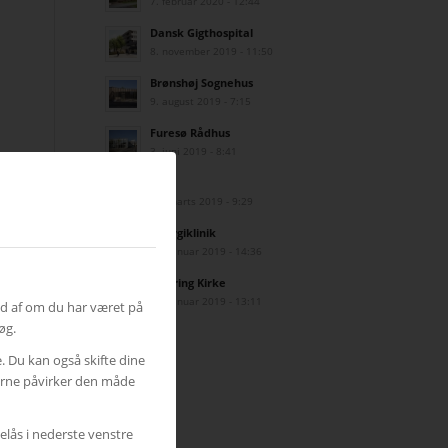
7. februar 2020 - 12:44
Dansk Gigthospital
8. november 2019 - 11:50
Brønshøj Sognehus
9. august 2019 - 7:15
Furesø Rådhus
3. juni 2019 - 8:41
Eniig
29. marts 2019 - 9:29
Kirurgiklinik
31. januar 2019 - 14:36
Skæring Kirke
11. januar 2019 - 13:11
ud af om du har været på
øg.
e. Du kan også skifte dine
gerne påvirker den måde
elås i nederste venstre