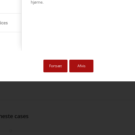
hjørne.
ctives ånd er
rme, der viser
k, Playstation,
ices
pes lidt af og
tor med
re møder osv.
Fortsæt
Afvis
dt, er
neste cases