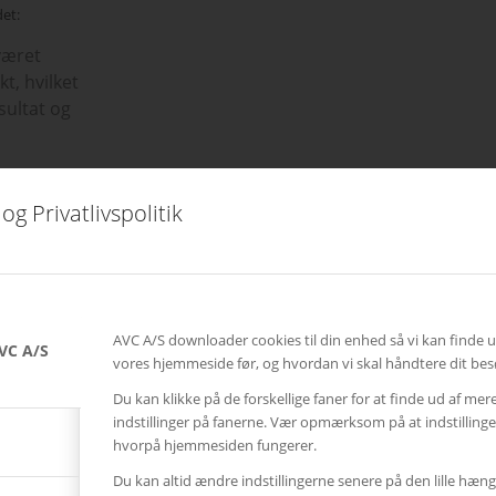
et:
været
t, hvilket
esultat og
og Privatlivspolitik
 receptionen hos
ielt format. Det
le køre i et
ng. Denne
aySystem.
AVC A/S downloader cookies til din enhed så vi kan finde 
VC A/S
vores hjemmeside før, og hvordan vi skal håndtere dit bes
dringen med
Du kan klikke på de forskellige faner for at finde ud af mer
Den kommer
indstillinger på fanerne. Vær opmærksom på at indstillin
hvorpå hjemmesiden fungerer.
Du kan altid ændre indstillingerne senere på den lille hæng