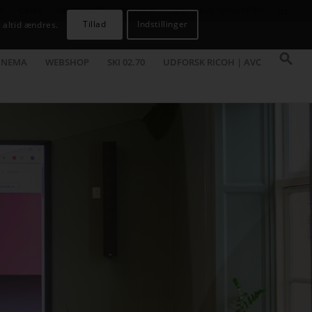
R
CASES
KAMPAGNER
KONTAKT
JOB
AVC INFOSYSTEM
Tillad
Indstillinger
 altid ændres.
INEMA
WEBSHOP
SKI 02.70
UDFORSK RICOH | AVC