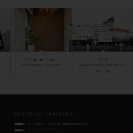
Restaurant Tiende
DFDS
r
Velbalanceret lyd og god
Moderne domicil, moderne AV-
stemning
løsninger
SENESTE AVC KAMPAGNER
Kampagne – Lenovo ThinkSmart One
12. juni 2026 - 10:27