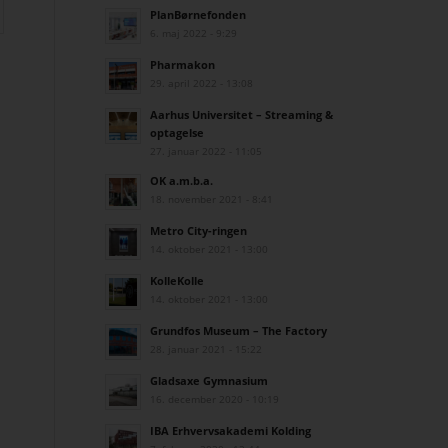
PlanBørnefonden
6. maj 2022 - 9:29
Pharmakon
29. april 2022 - 13:08
Aarhus Universitet – Streaming &
optagelse
27. januar 2022 - 11:05
OK a.m.b.a.
18. november 2021 - 8:41
Metro City-ringen
14. oktober 2021 - 13:00
KolleKolle
14. oktober 2021 - 13:00
Grundfos Museum – The Factory
28. januar 2021 - 15:22
Gladsaxe Gymnasium
16. december 2020 - 10:19
IBA Erhvervsakademi Kolding