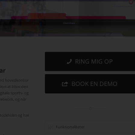
RING MIG OP
ar
 med hovedkontor
BOOK EN DEMO
ion at blive den
gitale sports- og
Network, og når
Stockholm og har
Funktionaliteter