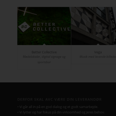
Better Collective
Vega
Mødelokaler, digital signage og
Musik med levende billede
sportsbar
DERFOR SKAL AVC VÆRE DIN LEVERANDØR
• Vi går all in på en god dialog og et godt samarbejde.
• Vi lytter og har fokus på din virksomhed og Jeres behov.