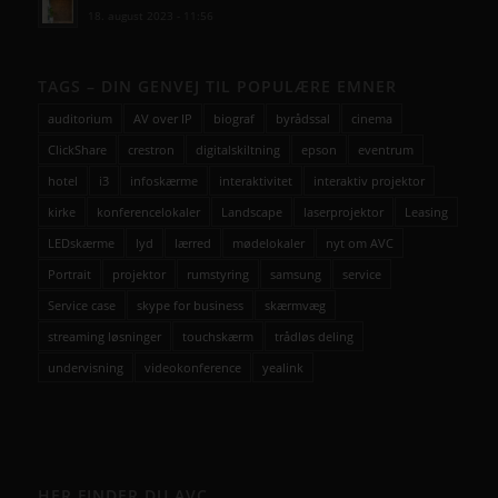
18. august 2023 - 11:56
TAGS – DIN GENVEJ TIL POPULÆRE EMNER
auditorium
AV over IP
biograf
byrådssal
cinema
ClickShare
crestron
digitalskiltning
epson
eventrum
hotel
i3
infoskærme
interaktivitet
interaktiv projektor
kirke
konferencelokaler
Landscape
laserprojektor
Leasing
LEDskærme
lyd
lærred
mødelokaler
nyt om AVC
Portrait
projektor
rumstyring
samsung
service
Service case
skype for business
skærmvæg
streaming løsninger
touchskærm
trådløs deling
undervisning
videokonference
yealink
HER FINDER DU AVC