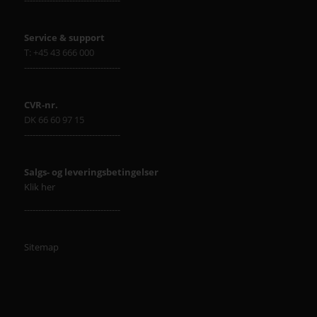
Service & support
T: +45 43 666 000
----------------------------------
CVR-nr.
DK 66 60 97 15
----------------------------------
Salgs- og leveringsbetingelser
Klik her
----------------------------------
Sitemap