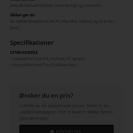
Dele dit indhold trådløst, nemt hurtigt og smertefrit.
Sådan gør du
Du sætter knappen til din PC eller Mac, trykker, og så er du i
gang.
Specifikationer
CS100 HUDDLE
• Kompatibel med iOS, Android, PC og Mac.
• Kompatibel med The ClickShare App.
Ønsker du en pris?
Kontakt os for opdaterede priser. Dette er en
udgået kampagne, men vi leverer stadig denne
type løsninger.
KONTAKT AVC