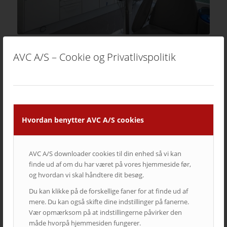
Kirurgiklinik
31. januar 2019
AVC A/S – Cookie og Privatlivspolitik
Læs mere
Hvordan benytter AVC A/S cookies
AVC A/S downloader cookies til din enhed så vi kan
finde ud af om du har været på vores hjemmeside før,
og hvordan vi skal håndtere dit besøg.
Du kan klikke på de forskellige faner for at finde ud af
mere. Du kan også skifte dine indstillinger på fanerne.
Vær opmærksom på at indstillingerne påvirker den
måde hvorpå hjemmesiden fungerer.