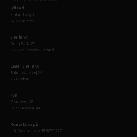
Jylland
Finlandsvej 5
8700 Horsens
Sjælland
Delta Park 37
2665 Vallensbæk Strand
Lager Sjælland
Baldersbækvej 24b
2635 Ishøj
Fyn
Cikorievej 28
5220 Odense SØ
Kontakt os på
info@avc.dk el. +45 8870 7171
----------------------------------