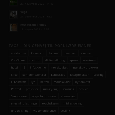
27. november 2025 - 14:43
Vega
21. december 2023 - 9:52
Restaurant Tiende
18. august 2023 - 11:56
TAGS – DIN GENVEJ TIL POPULÆRE EMNER
auditorium
AV over IP
biograf
byrådssal
cinema
ClickShare
crestron
digitalskiltning
epson
eventrum
hotel
i3
infoskærme
interaktivitet
interaktiv projektor
kirke
konferencelokaler
Landscape
laserprojektor
Leasing
LEDskærme
lyd
lærred
mødelokaler
nyt om AVC
Portrait
projektor
rumstyring
samsung
service
Service case
skype for business
skærmvæg
streaming løsninger
touchskærm
trådløs deling
undervisning
videokonference
yealink