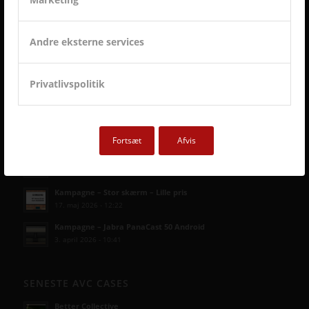
Andre eksterne services
Privatlivspolitik
SENESTE AVC KAMPAGNER
Fortsæt
Afvis
Kampagne – Lenovo ThinkSmart One
12. juni 2026 - 10:27
Kampagne – Stor skærm – Lille pris
17. maj 2026 - 12:22
Kampagne – Jabra PanaCast 50 Android
3. april 2026 - 10:41
SENESTE AVC CASES
Better Collective