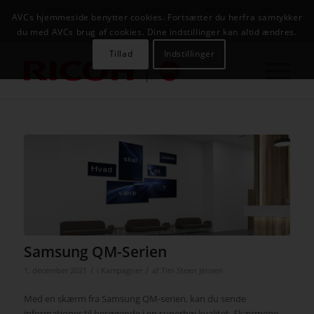
NYHEDER
CASES
KAMPAGNER
KONTAKT
JOB
AVCs hjemmeside benytter cookies. Fortsætter du herfra samtykker
AVC INFOSYSTEM
du med AVCs brug af cookies. Dine indstillinger kan altid ændres.
Tillad
Indstillinger
Samsung QM-Serien
/
/
1. december 2021
i
Kampagner
af
Tim Steen Jensen
Med en skærm fra Samsung QM-serien, kan du sende
informationer til besøgende i en superhøj kvalitet. Skærmene