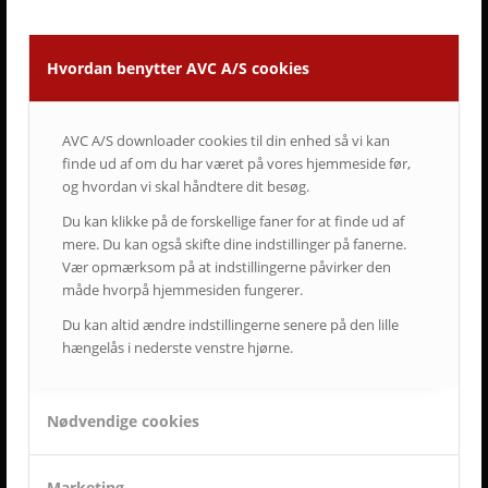
• Vi er vedholdende og følger altid opgaven helt til dørs.
• Vi er ansvarsbevidste og følger op på løsningen.
• Vi tilbyder dig Danmarks bedste service & support.
Hvordan benytter AVC A/S cookies
• Vi er landsdækkende.
• Vi har mere end 50-års erfaring inden for AV-branchen.
• Vi skaber langsigtede løsninger.
AVC A/S downloader cookies til din enhed så vi kan
• Vi ved at tilfredse kunder giver langvarige samarbejder.
finde ud af om du har været på vores hjemmeside før,
og hvordan vi skal håndtere dit besøg.
ET LILLE UDSNIT AF SUCCESFULDE LØSNINGER
Du kan klikke på de forskellige faner for at finde ud af
OG TILFREDSE AVC KUNDER
mere. Du kan også skifte dine indstillinger på fanerne.
Vær opmærksom på at indstillingerne påvirker den
måde hvorpå hjemmesiden fungerer.
Du kan altid ændre indstillingerne senere på den lille
hængelås i nederste venstre hjørne.
Nødvendige cookies
Marketing