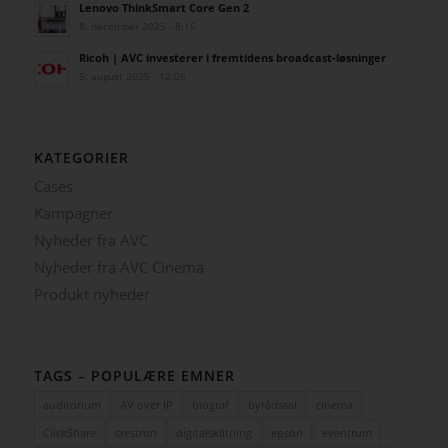
Lenovo ThinkSmart Core Gen 2
8. december 2025 - 8:16
Ricoh | AVC investerer i fremtidens broadcast-løsninger
5. august 2025 - 12:06
KATEGORIER
Cases
Kampagner
Nyheder fra AVC
Nyheder fra AVC Cinema
Produkt nyheder
TAGS – POPULÆRE EMNER
auditorium
AV over IP
biograf
byrådssal
cinema
ClickShare
crestron
digitalskiltning
epson
eventrum