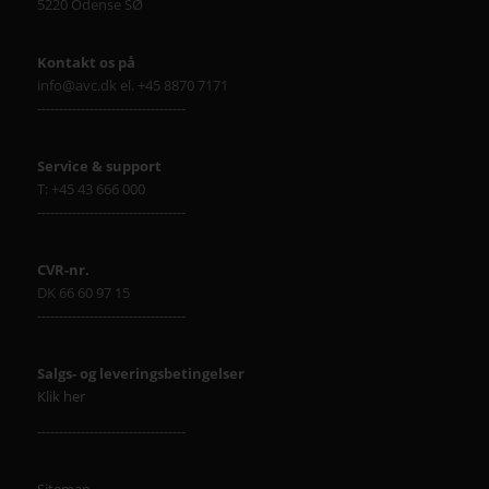
5220 Odense SØ
Kontakt os på
info@avc.dk el. +45 8870 7171
----------------------------------
Service & support
T: +45 43 666 000
----------------------------------
CVR-nr.
DK 66 60 97 15
----------------------------------
Salgs- og leveringsbetingelser
Klik her
----------------------------------