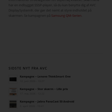
har en indbygget SSSP-player, så du kan benytte dig af AVC
DisplaySystem®, der gør det nemt at styre indholdet på
skærmen. Se kampagnen på
Samsung QM-Serien
.
SIDSTE NYT FRA AVC
Kampagne – Lenovo ThinkSmart One
12. juni 2026 - 10:27
Kampagne – Stor skærm – Lille pris
17. maj 2026 - 12:22
Kampagne – Jabra PanaCast 50 Android
3. april 2026 - 10:41