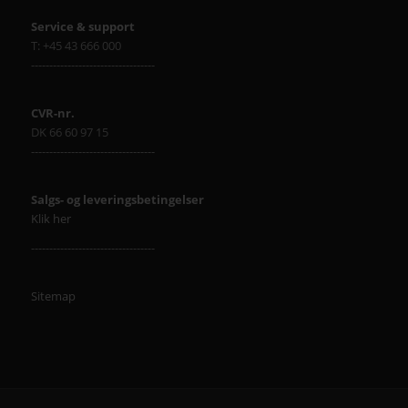
Service & support
T: +45 43 666 000
----------------------------------
CVR-nr.
DK 66 60 97 15
----------------------------------
Salgs- og leveringsbetingelser
Klik her
----------------------------------
Sitemap