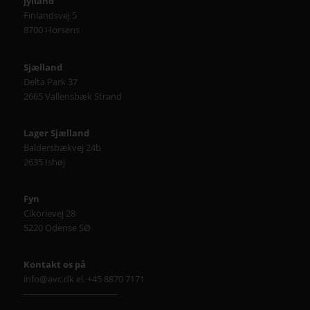
Jylland
Finlandsvej 5
8700 Horsens
Sjælland
Delta Park 37
2665 Vallensbæk Strand
Lager Sjælland
Baldersbækvej 24b
2635 Ishøj
Fyn
Cikorievej 28
5220 Odense SØ
Kontakt os på
info@avc.dk el. +45 8870 7171
----------------------------------