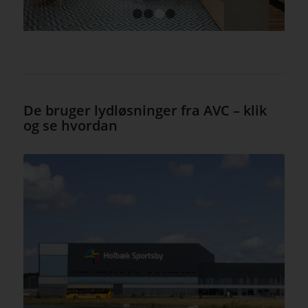
1
2
3
4
De bruger lydløsninger fra AVC – klik
og se hvordan