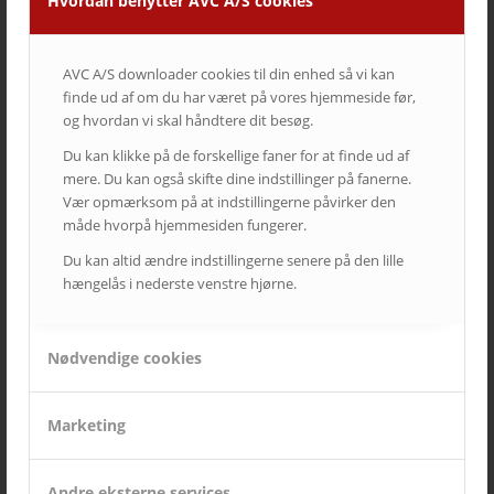
Hvordan benytter AVC A/S cookies
Brønshøj Sognehus
AVC A/S downloader cookies til din enhed så vi kan
9. august 2019
finde ud af om du har været på vores hjemmeside før,
og hvordan vi skal håndtere dit besøg.
Læs mere
Du kan klikke på de forskellige faner for at finde ud af
mere. Du kan også skifte dine indstillinger på fanerne.
Vær opmærksom på at indstillingerne påvirker den
måde hvorpå hjemmesiden fungerer.
Du kan altid ændre indstillingerne senere på den lille
hængelås i nederste venstre hjørne.
Nødvendige cookies
Marketing
Skæring Kirke
Andre eksterne services