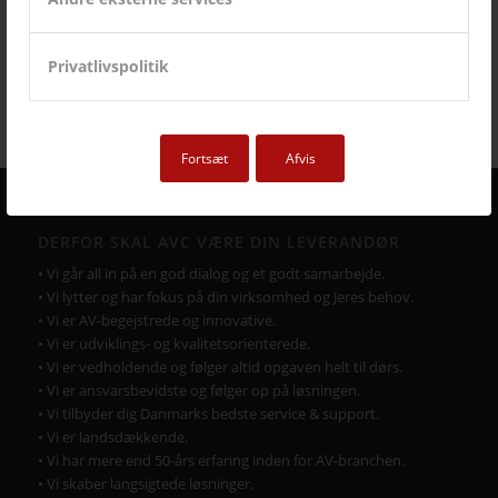
11. januar 2019
Læs mere
Privatlivspolitik
Fortsæt
Afvis
DERFOR SKAL AVC VÆRE DIN LEVERANDØR
• Vi går all in på en god dialog og et godt samarbejde.
• Vi lytter og har fokus på din virksomhed og Jeres behov.
• Vi er AV-begejstrede og innovative.
• Vi er udviklings- og kvalitetsorienterede.
• Vi er vedholdende og følger altid opgaven helt til dørs.
• Vi er ansvarsbevidste og følger op på løsningen.
• Vi tilbyder dig Danmarks bedste service & support.
• Vi er landsdækkende.
• Vi har mere end 50-års erfaring inden for AV-branchen.
• Vi skaber langsigtede løsninger.