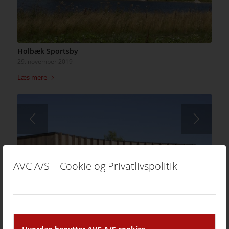
Holbæk Sportsby
29. november 2019
Læs mere
AVC A/S – Cookie og Privatlivspolitik