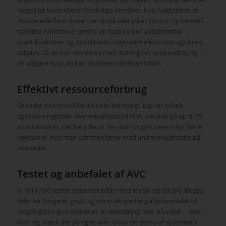
meget let kontrollerer forskelige områder, hvis højttalerne er
monterede flere steder i en butik eller på et kontor. Systemets
trådløse funktion er endnu en feature der understøtter
praktikkaliteten og mobiliteten. Højttalerne kommer også i en
udgave, så de kan monteres med ledning i et lampeudtag og i
en udgave hvor de kan monteres direkte i loftet.
Effektivt ressourceforbrug
Grundet den omnidirektionelle teknologi, kan en enkelt
Spottune højttaler levere kvalitetslyd til et område på op til 75
kvadratmeter. Det betyder at der skal bruges væsentligt færre
højttalere, hvis man sammenligner med andre muligheder på
markedet.
Testet og anbefalet af AVC
Vi har i AVC testet systemet både med musik og talelyd. Begge
dele har fungeret godt, og vores eksperter på lydområdet vil
meget gerne give systemet en anbefaling med på vejen – men
kom og mærk det på egne ører, book en demo af systemet i