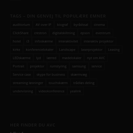
TAGS – DIN GENVEJ TIL POPULÆRE EMNER
auditorium
AV over IP
biograf
byrådssal
cinema
ClickShare
crestron
digitalskiltning
epson
eventrum
hotel
i3
infoskærme
interaktivitet
interaktiv projektor
kirke
konferencelokaler
Landscape
laserprojektor
Leasing
LEDskærme
lyd
lærred
mødelokaler
nyt om AVC
Portrait
projektor
rumstyring
samsung
service
Service case
skype for business
skærmvæg
streaming løsninger
touchskærm
trådløs deling
undervisning
videokonference
yealink
HER FINDER DU AVC