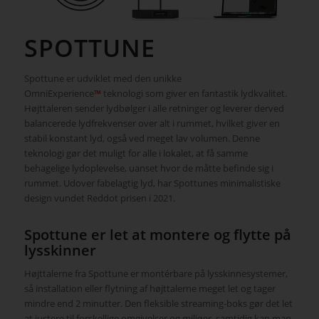
SPOTTUNE
Spottune er udviklet med den unikke
OmniExperience
™️
teknologi som giver en fantastik lydkvalitet.
Højttaleren sender lydbølger i alle retninger og leverer derved
balancerede lydfrekvenser over alt i rummet, hvilket giver en
stabil konstant lyd, også ved meget lav volumen. Denne
teknologi gør det muligt for alle i lokalet, at få samme
behagelige lydoplevelse, uanset hvor de måtte befinde sig i
rummet. Udover fabelagtig lyd, har Spottunes minimalistiske
design vundet Reddot prisen i 2021.
Spottune er let at montere og flytte på
lysskinner
Højttalerne fra Spottune er montérbare på lysskinnesystemer,
så installation eller flytning af højttalerne meget let og tager
mindre end 2 minutter. Den fleksible streaming-boks gør det let
at justere til forskellige omgivelser og miljøer, samtidig kan man