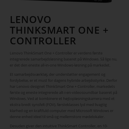
LENOVO
THINKSMART ONE +
CONTROLLER
Lenovo ThinkSmart One + Controller er verdens første
integrerede samarbejdsløsning baseret på Windows. Så lige nu,
er det den eneste all-in-one Windows-løsning på markedet.
Et samarbejdsværktøj, der understøtter engagement og
fordybelse, er et must for dagens hybride arbejdsstyrke. Derfor
har Lenovo designet ThinkSmart One + Controller, markedets
første og eneste integrerede alt-i-en-videosoundbar baseret på
Windows. Ved at kombinere et højtopløsningskamera med et
ekstra bredt synsfelt (FOV), førsteklasses lyd med livagtig
klarhed og en kraftfuld computer med Microsoft Windows er
denne enhed ideel til små og mellemstore mødelokaler.
Desuden giver den intuitive ThinkSmart Controller, en 10-