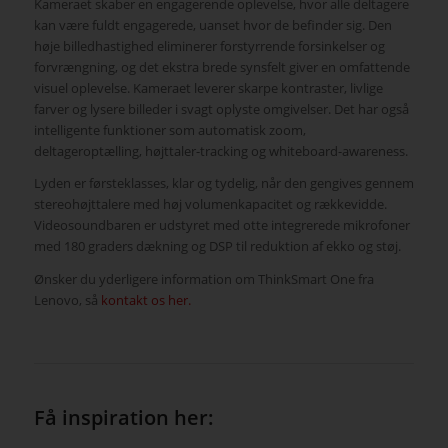
Kameraet skaber en engagerende oplevelse, hvor alle deltagere
kan være fuldt engagerede, uanset hvor de befinder sig. Den
høje billedhastighed eliminerer forstyrrende forsinkelser og
forvrængning, og det ekstra brede synsfelt giver en omfattende
visuel oplevelse. Kameraet leverer skarpe kontraster, livlige
farver og lysere billeder i svagt oplyste omgivelser. Det har også
intelligente funktioner som automatisk zoom,
deltageroptælling, højttaler-tracking og whiteboard-awareness.
Lyden er førsteklasses, klar og tydelig, når den gengives gennem
stereohøjttalere med høj volumenkapacitet og rækkevidde.
Videosoundbaren er udstyret med otte integrerede mikrofoner
med 180 graders dækning og DSP til reduktion af ekko og støj.
Ønsker du yderligere information om ThinkSmart One fra
Lenovo, så
kontakt os her.
Få inspiration her: