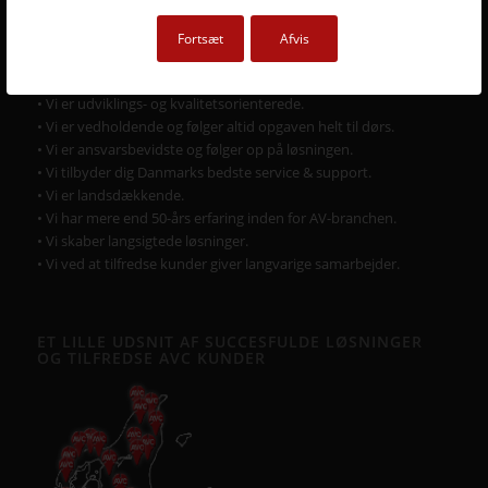
DERFOR SKAL AVC VÆRE DIN LEVERANDØR
• Vi går all in på en god dialog og et godt samarbejde.
Fortsæt
Afvis
• Vi lytter og har fokus på din virksomhed og Jeres behov.
• Vi er AV-begejstrede og innovative.
• Vi er udviklings- og kvalitetsorienterede.
• Vi er vedholdende og følger altid opgaven helt til dørs.
• Vi er ansvarsbevidste og følger op på løsningen.
• Vi tilbyder dig Danmarks bedste service & support.
• Vi er landsdækkende.
• Vi har mere end 50-års erfaring inden for AV-branchen.
• Vi skaber langsigtede løsninger.
• Vi ved at tilfredse kunder giver langvarige samarbejder.
ET LILLE UDSNIT AF SUCCESFULDE LØSNINGER
OG TILFREDSE AVC KUNDER