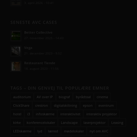
3. april 2026 - 10:41
SENESTE AVC CASES
Better Collective
27. november 2025 - 14:43
Vega
21. december 2023 - 9:52
Restaurant Tiende
18. august 2023 - 11:56
TAGS – DIN GENVEJ TIL POPULÆRE EMNER
auditorium
AV over IP
biograf
byrådssal
cinema
ClickShare
crestron
digitalskiltning
epson
eventrum
hotel
i3
infoskærme
interaktivitet
interaktiv projektor
kirke
konferencelokaler
Landscape
laserprojektor
Leasing
LEDskærme
lyd
lærred
mødelokaler
nyt om AVC