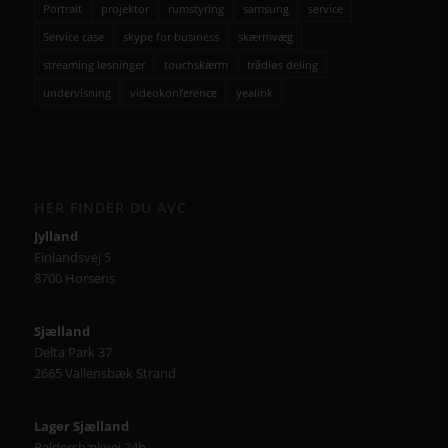
Portrait
projektor
rumstyring
samsung
service
Service case
skype for business
skærmvæg
streaming løsninger
touchskærm
trådløs deling
undervisning
videokonference
yealink
HER FINDER DU AVC
Jylland
Finlandsvej 5
8700 Horsens
Sjælland
Delta Park 37
2665 Vallensbæk Strand
Lager Sjælland
Baldersbækvej 24b