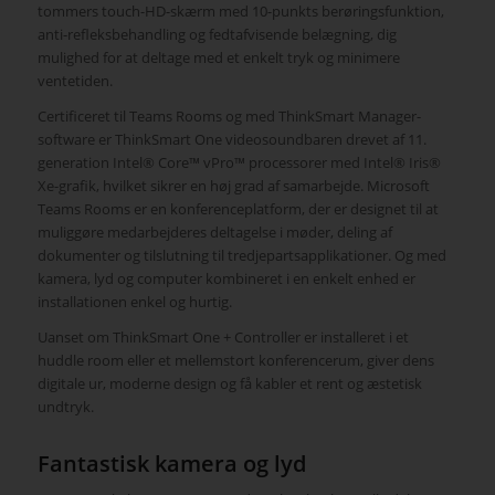
tommers touch-HD-skærm med 10-punkts berøringsfunktion,
anti-refleksbehandling og fedtafvisende belægning, dig
mulighed for at deltage med et enkelt tryk og minimere
ventetiden.
Certificeret til Teams Rooms og med ThinkSmart Manager-
software er ThinkSmart One videosoundbaren drevet af 11.
generation Intel® Core™ vPro™ processorer med Intel® Iris®
Xe-grafik, hvilket sikrer en høj grad af samarbejde. Microsoft
Teams Rooms er en konferenceplatform, der er designet til at
muliggøre medarbejderes deltagelse i møder, deling af
dokumenter og tilslutning til tredjepartsapplikationer. Og med
kamera, lyd og computer kombineret i en enkelt enhed er
installationen enkel og hurtig.
Uanset om ThinkSmart One + Controller er installeret i et
huddle room eller et mellemstort konferencerum, giver dens
digitale ur, moderne design og få kabler et rent og æstetisk
undtryk.
Fantastisk kamera og lyd