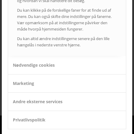
og hvordan vi skal håndtere dit besøg.
Du kan klikke på de forskellige faner for at finde ud af
mere. Du kan også skifte dine indstillinger på fanerne.
Vær opmærksom på at indstillingerne påvirker den
måde hvorpå hjemmesiden fungerer.
Du kan altid ændre indstillingerne senere på den lille
hængelås i nederste venstre hjørne.
Nødvendige cookies
Hotel Hans Egede
1. november 2018
Marketing
Læs mere
Andre eksterne services
Privatlivspolitik