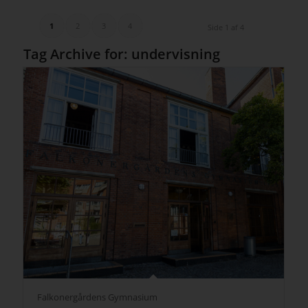
1
2
3
4
Side 1 af 4
Tag Archive for:
undervisning
Falkonergårdens Gymnasium