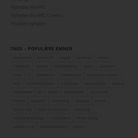
Nyheder fra AVC
Nyheder fra AVC Cinema
Produkt nyheder
TAGS – POPULÆRE EMNER
auditorium
AV over IP
biograf
byrådssal
cinema
ClickShare
crestron
digitalskiltning
epson
eventrum
hotel
i3
infoskærme
interaktivitet
interaktiv projektor
kirke
konferencelokaler
Landscape
laserprojektor
Leasing
LEDskærme
lyd
lærred
mødelokaler
nyt om AVC
Portrait
projektor
rumstyring
samsung
service
Service case
skype for business
skærmvæg
streaming løsninger
touchskærm
trådløs deling
undervisning
videokonference
yealink