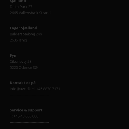
Sjælland
Delta Park 37
2665 Vallensbæk Strand
Lager Sjælland
Baldersbækvej 24b
2635 Ishøj
Fyn
Cikorievej 28
5220 Odense SØ
Kontakt os på
info@avc.dk el. +45 8870 7171
----------------------------------
Service & support
T: +45 43 666 000
----------------------------------