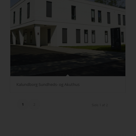
Kalundborg Sundheds- og Akuthus
1
2
Side 1 af 2