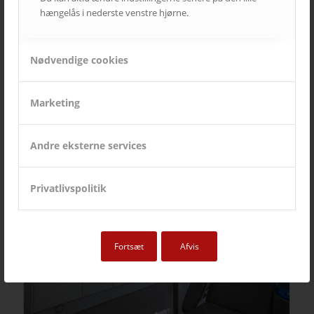
hængelås i nederste venstre hjørne.
Nødvendige cookies
Brønshøj Sognehus
Marketing
Andre eksterne services
Privatlivspolitik
Fortsæt
Afvis