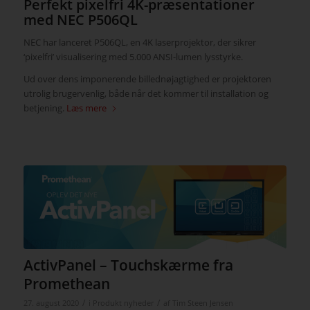
Perfekt pixelfri 4K-præsentationer
med NEC P506QL
NEC har lanceret P506QL, en 4K laserprojektor, der sikrer
‘pixelfri’ visualisering med 5.000 ANSI-lumen lysstyrke.
Ud over dens imponerende billednøjagtighed er projektoren
utrolig brugervenlig, både når det kommer til installation og
betjening.
Læs mere
ActivPanel – Touchskærme fra
Promethean
/
/
27. august 2020
i
Produkt nyheder
af
Tim Steen Jensen