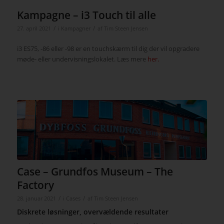
Kampagne – i3 Touch til alle
/
/
27. april 2021
i
Kampagner
af
Tim Steen Jensen
i3 ES75, -86 eller -98 er en touchskærm til dig der vil opgradere
møde- eller undervisningslokalet. Læs mere
her.
Case – Grundfos Museum – The
Factory
/
/
28. januar 2021
i
Cases
af
Tim Steen Jensen
Diskrete løsninger, overvældende resultater