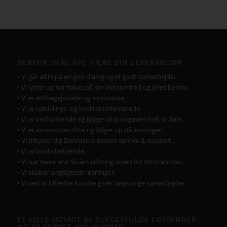
DERFOR SKAL AVC VÆRE DIN LEVERANDØR
• Vi går all in på en god dialog og et godt samarbejde.
• Vi lytter og har fokus på din virksomhed og Jeres behov.
• Vi er AV-begejstrede og innovative.
• Vi er udviklings- og kvalitetsorienterede.
• Vi er vedholdende og følger altid opgaven helt til dørs.
• Vi er ansvarsbevidste og følger op på løsningen.
• Vi tilbyder dig Danmarks bedste service & support.
• Vi er landsdækkende.
• Vi har mere end 50-års erfaring inden for AV-branchen.
• Vi skaber langsigtede løsninger.
• Vi ved at tilfredse kunder giver langvarige samarbejder.
ET LILLE UDSNIT AF SUCCESFULDE LØSNINGER
OG TILFREDSE AVC KUNDER