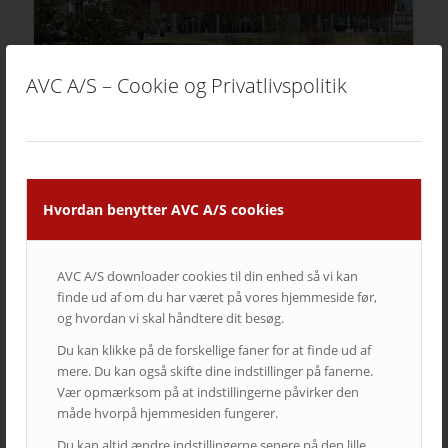
AVC A/S – Cookie og Privatlivspolitik
IBA Erhvervsakademi Kolding
Hvordan benytter AVC A/S cookies
AVC A/S downloader cookies til din enhed så vi kan
finde ud af om du har været på vores hjemmeside før,
og hvordan vi skal håndtere dit besøg.
Du kan klikke på de forskellige faner for at finde ud af
mere. Du kan også skifte dine indstillinger på fanerne.
Vær opmærksom på at indstillingerne påvirker den
måde hvorpå hjemmesiden fungerer.
Du kan altid ændre indstillingerne senere på den lille