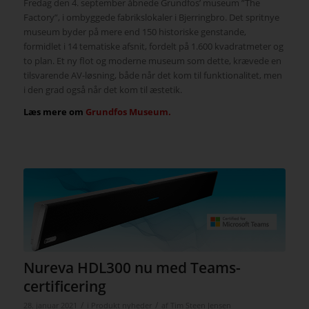
Fredag den 4. september åbnede Grundfos’ museum ”The
Factory”, i ombyggede fabrikslokaler i Bjerringbro. Det spritnye
museum byder på mere end 150 historiske genstande,
formidlet i 14 tematiske afsnit, fordelt på 1.600 kvadratmeter og
to plan. Et ny flot og moderne museum som dette, krævede en
tilsvarende AV-løsning, både når det kom til funktionalitet, men
i den grad også når det kom til æstetik.
Læs mere om
Grundfos Museum.
Nureva HDL300 nu med Teams-
certificering
/
/
28. januar 2021
i
Produkt nyheder
af
Tim Steen Jensen