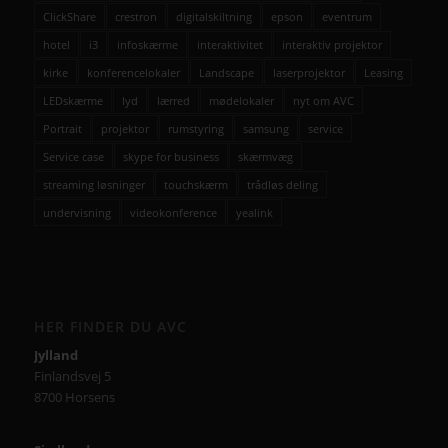
ClickShare
crestron
digitalskiltning
epson
eventrum
hotel
i3
infoskærme
interaktivitet
interaktiv projektor
kirke
konferencelokaler
Landscape
laserprojektor
Leasing
LEDskærme
lyd
lærred
mødelokaler
nyt om AVC
Portrait
projektor
rumstyring
samsung
service
Service case
skype for business
skærmvæg
streaming løsninger
touchskærm
trådløs deling
undervisning
videokonference
yealink
HER FINDER DU AVC
Jylland
Finlandsvej 5
8700 Horsens