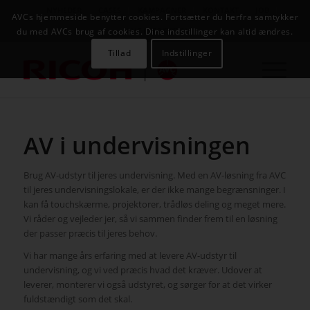
NYHEDER
CASES
KAMPAGNER
KONTAKT
JOB
AVCs hjemmeside benytter cookies. Fortsætter du herfra samtykker
AVC INFOSYSTEM
du med AVCs brug af cookies. Dine indstillinger kan altid ændres.
Tillad
Indstillinger
AV i undervisningen
Brug AV-udstyr til jeres undervisning. Med en AV-løsning fra AVC
til jeres undervisningslokale, er der ikke mange begrænsninger. I
kan få touchskærme, projektorer, trådløs deling og meget mere.
Vi råder og vejleder jer, så vi sammen finder frem til en løsning
der passer præcis til jeres behov.
Vi har mange års erfaring med at levere AV-udstyr til
undervisning, og vi ved præcis hvad det kræver. Udover at
leverer, monterer vi også udstyret, og sørger for at det virker
fuldstændigt som det skal.