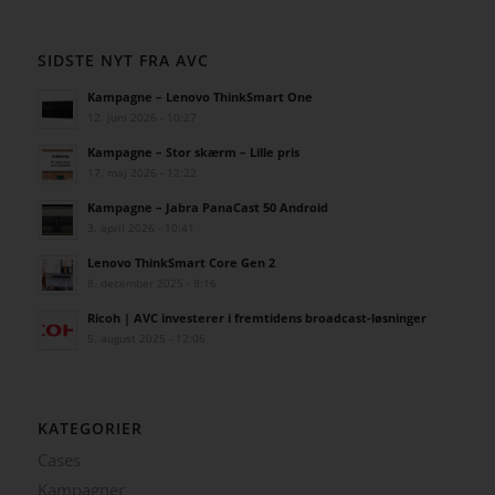
SIDSTE NYT FRA AVC
Kampagne – Lenovo ThinkSmart One
12. juni 2026 - 10:27
Kampagne – Stor skærm – Lille pris
17. maj 2026 - 12:22
Kampagne – Jabra PanaCast 50 Android
3. april 2026 - 10:41
Lenovo ThinkSmart Core Gen 2
8. december 2025 - 8:16
Ricoh | AVC investerer i fremtidens broadcast-løsninger
5. august 2025 - 12:06
KATEGORIER
Cases
Kampagner