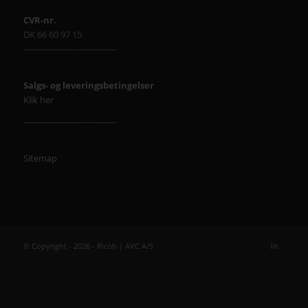
CVR-nr.
DK 66 60 97 15
----------------------------------
Salgs- og leveringsbetingelser
Klik her
----------------------------------
Sitemap
© Copyright - 2026 - Ricoh | AVC A/S