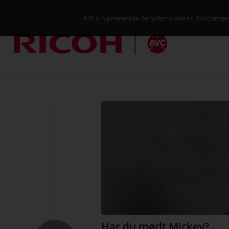
AVCs hjemmeside benytter cookies. Fortsætter 
Har du mødt Mickey?