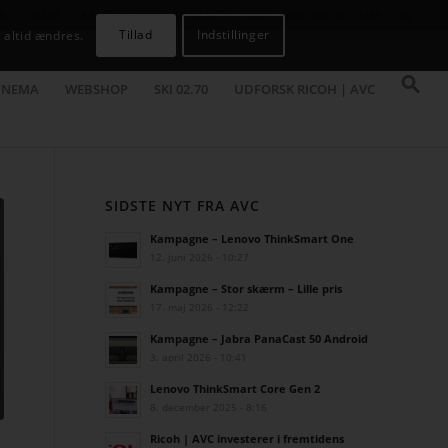
R
CASES
KAMPAGNER
KONTAKT
JOB
AVC INFOSYSTEM
Tillad
Indstillinger
 altid ændres.
INEMA
WEBSHOP
SKI 02.70
UDFORSK RICOH | AVC
SIDSTE NYT FRA AVC
Kampagne – Lenovo ThinkSmart One
12. juni 2026 - 10:27
Kampagne – Stor skærm – Lille pris
17. maj 2026 - 12:22
Kampagne – Jabra PanaCast 50 Android
3. april 2026 - 10:41
Lenovo ThinkSmart Core Gen 2
8. december 2025 - 8:16
Ricoh | AVC investerer i fremtidens