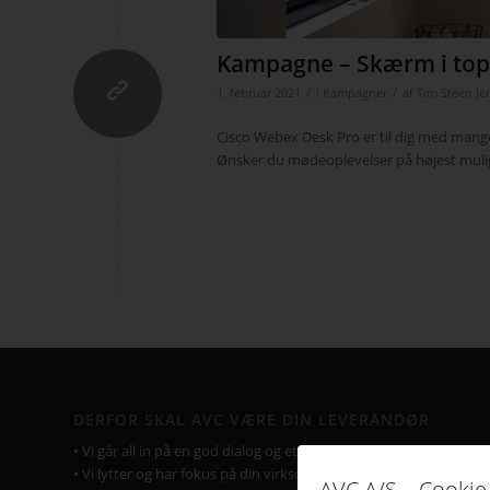
Kampagne – Skærm i top
/
/
1. februar 2021
i
Kampagner
af
Tim Steen Je
Cisco
Webex
Desk
Pro er til dig med man
Ønsker du
m
ødeoplevelse
r
på højest muli
DERFOR SKAL AVC VÆRE DIN LEVERANDØR
• Vi går all in på en god dialog og et godt samarbejde.
• Vi lytter og har fokus på din virksomhed og Jeres behov.
AVC A/S – Cookie 