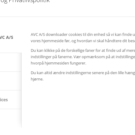
Kampagne – Stor skærm – Lille pris
17. maj 2026 - 12:22
Kampagne – Jabra PanaCast 50 Android
3. april 2026 - 10:41
AVC A/S downloader cookies til din enhed så vi kan finde 
VC A/S
vores hjemmeside før, og hvordan vi skal håndtere dit bes
SENESTE AVC CASES
Du kan klikke på de forskellige faner for at finde ud af mer
Better Collective
indstillinger på fanerne. Vær opmærksom på at indstillin
27. november 2025 - 14:43
hvorpå hjemmesiden fungerer.
Vega
Du kan altid ændre indstillingerne senere på den lille hæng
21. december 2023 - 9:52
hjørne.
Restaurant Tiende
18. august 2023 - 11:56
ices
TAGS – DIN GENVEJ TIL POPULÆRE EMNER
auditorium
AV over IP
biograf
byrådssal
cinema
ClickShare
crestron
digitalskiltning
epson
eventrum