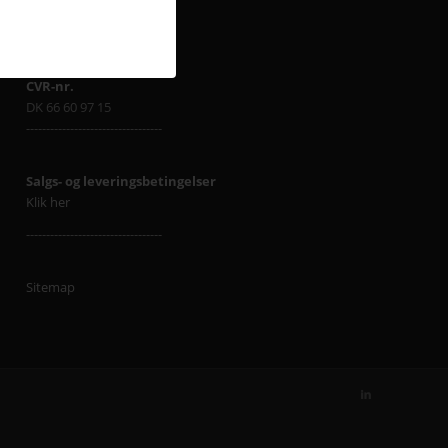
T: +45 43 666 000
----------------------------------
CVR-nr.
DK 66 60 97 15
----------------------------------
Salgs- og leveringsbetingelser
Klik her
----------------------------------
Sitemap