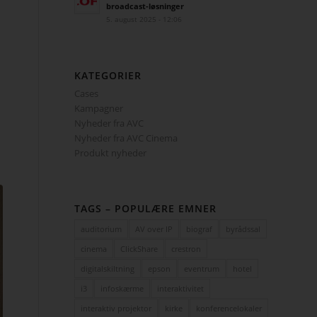
broadcast-løsninger
5. august 2025 - 12:06
KATEGORIER
Cases
Kampagner
Nyheder fra AVC
Nyheder fra AVC Cinema
Produkt nyheder
TAGS – POPULÆRE EMNER
auditorium
AV over IP
biograf
byrådssal
cinema
ClickShare
crestron
digitalskiltning
epson
eventrum
hotel
i3
infoskærme
interaktivitet
interaktiv projektor
kirke
konferencelokaler