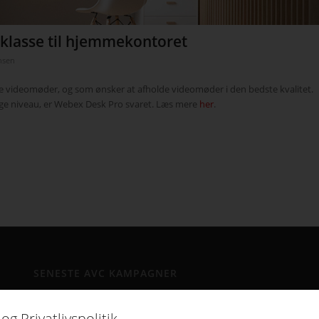
klasse til hjemmekontoret
nsen
ge videomøder, og
som ønsker at
afholde videomøder i
den bedste
kvalitet.
ge niveau, er
Webex
Desk
Pro svaret.
Læs mere
her
.
SENESTE AVC KAMPAGNER
Kampagne – Lenovo ThinkSmart One
12. juni 2026 - 10:27
og Privatlivspolitik