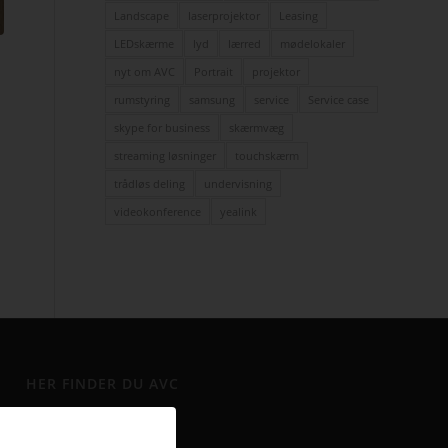
Landscape
laserprojektor
Leasing
LEDskærme
lyd
lærred
mødelokaler
nyt om AVC
Portrait
projektor
rumstyring
samsung
service
Service case
skype for business
skærmvæg
streaming løsninger
touchskærm
trådløs deling
undervisning
videokonference
yealink
HER FINDER DU AVC
Jylland
Finlandsvej 5