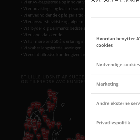
• Vi er AV-begejstrede og innovative.
• Vi er udviklings- og kvalitetsorienterede.
• Vi er vedholdende og følger altid opgaven helt til dørs.
• Vi er ansvarsbevidste og følger op på løsningen.
• Vi tilbyder dig Danmarks bedste service & support.
• Vi er landsdækkende.
Hvordan benytter A
• Vi har mere end 50-års erfaring inden for AV-branchen.
cookies
• Vi skaber langsigtede løsninger.
• Vi ved at tilfredse kunder giver langvarige samarbejder.
Nødvendige cookies
ET LILLE UDSNIT AF SUCCESFULDE LØSNINGER
OG TILFREDSE AVC KUNDER
Marketing
Andre eksterne serv
Privatlivspolitik