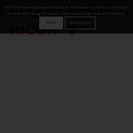
NYHEDER
CASES
KAMPAGNER
KONTAKT
JOB
AVCs hjemmeside benytter cookies. Fortsætter du herfra samtykker
AVC INFOSYSTEM
du med AVCs brug af cookies. Dine indstillinger kan altid ændres.
Tillad
Indstillinger