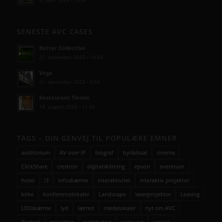
SENESTE AVC CASES
Better Collective
27. november 2025 - 14:43
Vega
21. december 2023 - 9:52
Restaurant Tiende
18. august 2023 - 11:56
TAGS – DIN GENVEJ TIL POPULÆRE EMNER
auditorium
AV over IP
biograf
byrådssal
cinema
ClickShare
crestron
digitalskiltning
epson
eventrum
hotel
i3
infoskærme
interaktivitet
interaktiv projektor
kirke
konferencelokaler
Landscape
laserprojektor
Leasing
LEDskærme
lyd
lærred
mødelokaler
nyt om AVC
Portrait
projektor
rumstyring
samsung
service