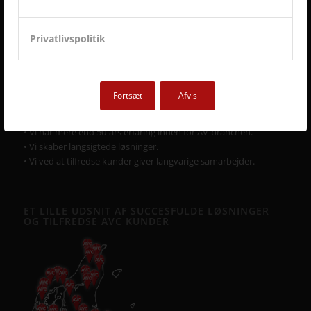
• Vi går all in på en god dialog og et godt samarbejde.
• Vi lytter og har fokus på din virksomhed og Jeres behov.
Privatlivspolitik
• Vi er AV-begejstrede og innovative.
• Vi er udviklings- og kvalitetsorienterede.
• Vi er vedholdende og følger altid opgaven helt til dørs.
• Vi er ansvarsbevidste og følger op på løsningen.
Fortsæt
Afvis
• Vi tilbyder dig Danmarks bedste service & support.
• Vi er landsdækkende.
• Vi har mere end 50-års erfaring inden for AV-branchen.
• Vi skaber langsigtede løsninger.
• Vi ved at tilfredse kunder giver langvarige samarbejder.
ET LILLE UDSNIT AF SUCCESFULDE LØSNINGER
OG TILFREDSE AVC KUNDER