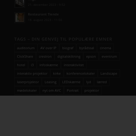
21. december 2023 - 9:52
Restaurant Tiende
18. august 2023 - 11:56
TAGS – DIN GENVEJ TIL POPULÆRE EMNER
auditorium
AV over IP
biograf
byrådssal
cinema
ClickShare
crestron
digitalskiltning
epson
eventrum
hotel
i3
infoskærme
interaktivitet
interaktiv projektor
kirke
konferencelokaler
Landscape
laserprojektor
Leasing
LEDskærme
lyd
lærred
mødelokaler
nyt om AVC
Portrait
projektor
rumstyring
samsung
service
Service case
skype for business
skærmvæg
streaming løsninger
touchskærm
trådløs deling
undervisning
videokonference
yealink