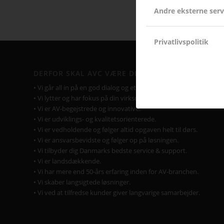
Andre eksterne serv
Privatlivspolitik
DERFOR SKAL AVC VÆRE DIN LEVERANDØR
• Vi går all in på en god dialog og et godt samarbejde.
• Vi lytter og har fokus på din virksomhed og Jeres behov.
• Vi er AV-begejstrede og innovative.
• Vi er udviklings- og kvalitetsorienterede.
• Vi er vedholdende og følger altid opgaven helt til dørs.
• Vi er ansvarsbevidste og følger op på løsningen.
• Vi tilbyder dig Danmarks bedste service & support.
• Vi er landsdækkende.
• Vi har mere end 50-års erfaring inden for AV-branchen.
• Vi skaber langsigtede løsninger.
• Vi ved at tilfredse kunder giver langvarige samarbejder.