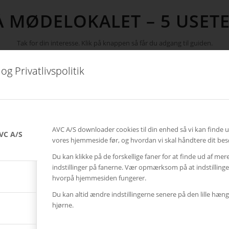
Å MØDELOKALET – 5 USET
Tak for din interesse. Klik på knappen så får du adgang til guiden.
og Privatlivspolitik
5 usete udgifter
AVC A/S downloader cookies til din enhed så vi kan finde 
VC A/S
vores hjemmeside før, og hvordan vi skal håndtere dit bes
Du kan klikke på de forskellige faner for at finde ud af mer
indstillinger på fanerne. Vær opmærksom på at indstillin
hvorpå hjemmesiden fungerer.
Du kan altid ændre indstillingerne senere på den lille hæng
hjørne.