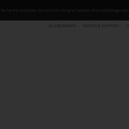
NYHEDE
du herfra samtykker du med AVCs brug af cookies. Dine indstillinger kan
AV-LØSNINGER
SERVICE & SUPPORT
C