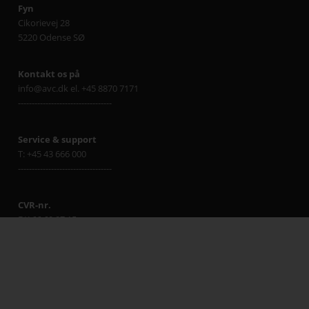
Fyn
Cikorievej 28
5220 Odense SØ
Kontakt os på
info@avc.dk el. +45 8870 7171
----------------------------------
Service & support
T: +45 43 666 000
----------------------------------
CVR-nr.
DK 66 60 97 15
----------------------------------
Salgs- og leveringsbetingelser
Klik her
----------------------------------