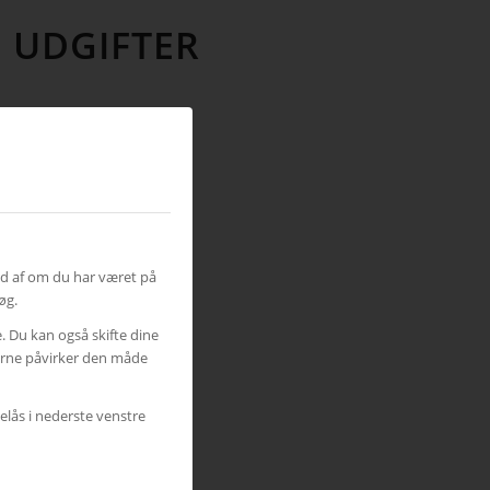
E UDGIFTER
ud af om du har været på
øg.
e. Du kan også skifte dine
gerne påvirker den måde
elås i nederste venstre