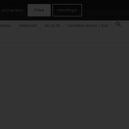
R
CASES
KAMPAGNER
KONTAKT
JOB
AVC INFOSYSTEM
Tillad
Indstillinger
 altid ændres.
INEMA
WEBSHOP
SKI 02.70
UDFORSK RICOH | AVC