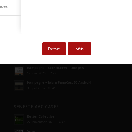
ices
SENESTE AVC KAMPAGNER
Fortsæt
Afvis
Kampagne – Lenovo ThinkSmart One
12. juni 2026 - 10:27
Kampagne – Stor skærm – Lille pris
17. maj 2026 - 12:22
Kampagne – Jabra PanaCast 50 Android
3. april 2026 - 10:41
SENESTE AVC CASES
Better Collective
27. november 2025 - 14:43
Vega