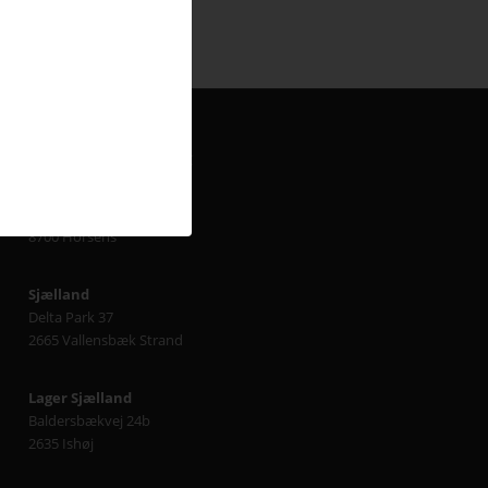
HER FINDER DU AVC
Jylland
Finlandsvej 5
8700 Horsens
Sjælland
Delta Park 37
2665 Vallensbæk Strand
Lager Sjælland
Baldersbækvej 24b
2635 Ishøj