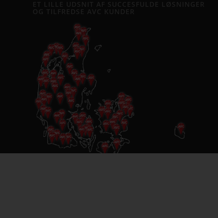
ET LILLE UDSNIT AF SUCCESFULDE LØSNINGER
OG TILFREDSE AVC KUNDER