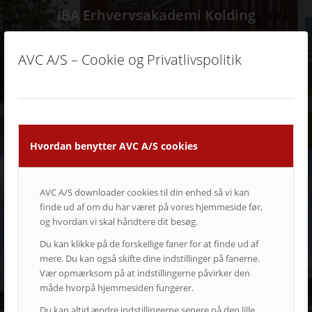
IBA Erhvervsakademi Kolding
AV i mange udgaver
AVC A/S – Cookie og Privatlivspolitik
Hvordan benytter AVC A/S cookies
AVC A/S downloader cookies til din enhed så vi kan
finde ud af om du har været på vores hjemmeside før,
og hvordan vi skal håndtere dit besøg.
Du kan klikke på de forskellige faner for at finde ud af
mere. Du kan også skifte dine indstillinger på fanerne.
Holbæk Sportsby
Vær opmærksom på at indstillingerne påvirker den
Lyd til motion, sport og leg
måde hvorpå hjemmesiden fungerer.
Du kan altid ændre indstillingerne senere på den lille