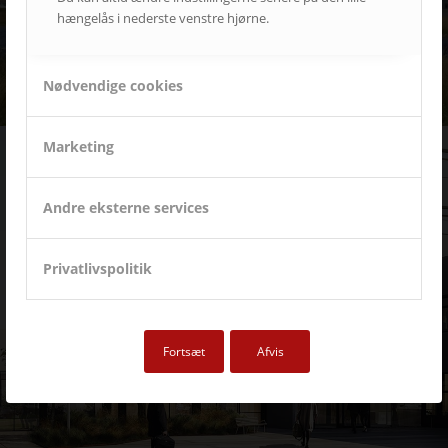
hængelås i nederste venstre hjørne.
Nødvendige cookies
Marketing
Andre eksterne services
Privatlivspolitik
Dansk Gigthospital
Touch til træning, overblik og underholdning
Fortsæt
Afvis