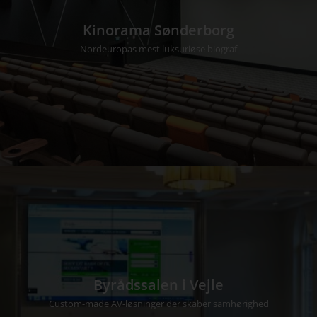
Kinorama Sønderborg
Nordeuropas mest luksuriøse biograf
Byrådssalen i Vejle
Custom-made AV-løsninger der skaber samhørighed