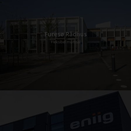
Furesø Rådhus
Fleksibel multisal