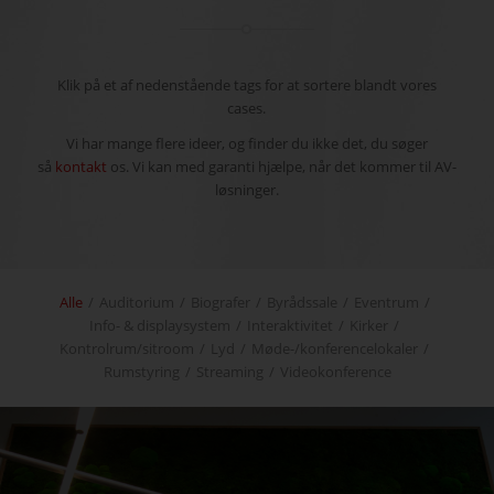
Klik på et af nedenstående tags for at sortere blandt vores
cases.
Vi har mange flere ideer, og finder du ikke det, du søger
så
kontakt
os. Vi kan med garanti hjælpe, når det kommer til AV-
løsninger.
Alle
/
Auditorium
/
Biografer
/
Byrådssale
/
Eventrum
/
Info- & displaysystem
/
Interaktivitet
/
Kirker
/
Kontrolrum/sitroom
/
Lyd
/
Møde-/konferencelokaler
/
Rumstyring
/
Streaming
/
Videokonference