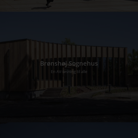
Brønshøj Sognehus
En AV-løsning til alle