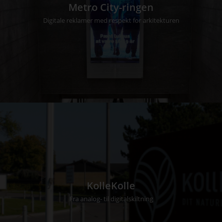
Metro City-ringen
Digitale reklamer med respekt for arkitekturen
KolleKolle
Fra analog- til digitalskiltning