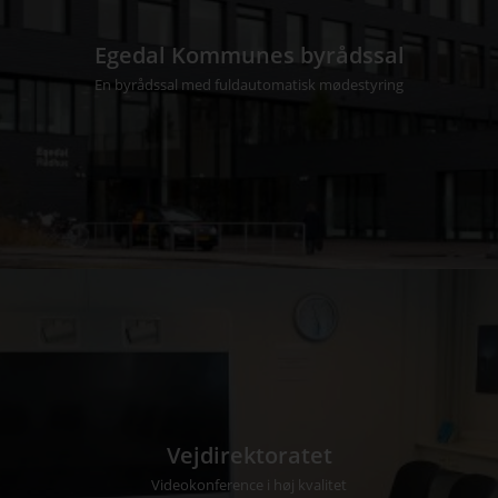
Egedal Kommunes byrådssal
En byrådssal med fuldautomatisk mødestyring
Vejdirektoratet
Videokonference i høj kvalitet