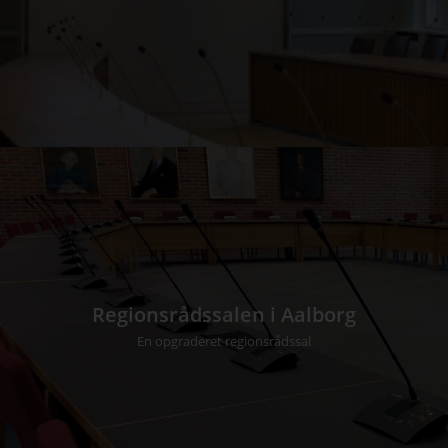
Regionsrådssalen i Aalborg
En opgraderet regionsrådssal