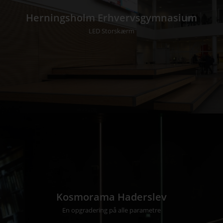
Herningsholm Erhvervsgymnasium
LED Storskærm
Kosmorama Haderslev
En opgradering på alle parametre