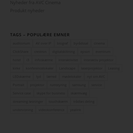
Nyheder fra AVC Cinema
Produkt nyheder
TAGS – POPULÆRE EMNER
auditorium
AV over IP
biograf
byrådssal
cinema
ClickShare
crestron
digitalskiltning
epson
eventrum
hotel
i3
infoskærme
interaktivitet
interaktiv projektor
kirke
konferencelokaler
Landscape
laserprojektor
Leasing
LEDskærme
lyd
lærred
mødelokaler
nyt om AVC
Portrait
projektor
rumstyring
samsung
service
Service case
skype for business
skærmvæg
streaming løsninger
touchskærm
trådløs deling
undervisning
videokonference
yealink