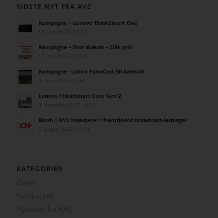
SIDSTE NYT FRA AVC
Kampagne – Lenovo ThinkSmart One
12. juni 2026 - 10:27
Kampagne – Stor skærm – Lille pris
17. maj 2026 - 12:22
Kampagne – Jabra PanaCast 50 Android
3. april 2026 - 10:41
Lenovo ThinkSmart Core Gen 2
8. december 2025 - 8:16
Ricoh | AVC investerer i fremtidens broadcast-løsninger
5. august 2025 - 12:06
KATEGORIER
Cases
Kampagner
Nyheder fra AVC