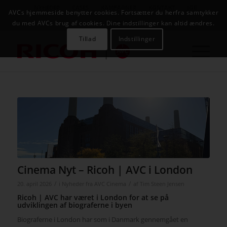
NYHEDER
CASES
KAMPAGNER
KONTAKT
JOB
AVCs hjemmeside benytter cookies. Fortsætter du herfra samtykker
AVC INFOSYSTEM
du med AVCs brug af cookies. Dine indstillinger kan altid ændres.
Tillad
Indstillinger
Cinema Nyt – Ricoh | AVC i London
/
/
20. april 2026
i
Nyheder fra AVC Cinema
af
Tim Steen Jensen
Ricoh | AVC har været i London for at se på
udviklingen af biograferne i byen
Biograferne i London har som i Danmark gennemgået en