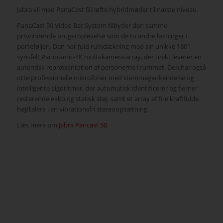
Jabra vil med PanaCast 50 løfte hybridmøder til næste niveau.
PanaCast 50 Video Bar System tilbyder den samme
prisvindende brugeroplevelse som de to andre løsninger i
porteføljen. Den har fuld rumdækning med sin unikke 180°
synsfelt Panoramic-4K multi-kamera array, der unikt leverer en
autentisk repræsentation af personerne i rummet. Den har også
otte professionelle mikrofoner med stemmegenkendelse og
intelligente algoritmer, der automatisk identificerer og fjerner
resterende ekko og statisk støj, samt et array af fire kraftfulde
højttalere i en vibrationsfri stereoopsætning.
Læs mere om
Jabra Pancast 50
.