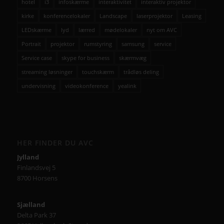
hotel
i3
infoskærme
interaktivitet
interaktiv projektor
kirke
konferencelokaler
Landscape
laserprojektor
Leasing
LEDskærme
lyd
lærred
mødelokaler
nyt om AVC
Portrait
projektor
rumstyring
samsung
service
Service case
skype for business
skærmvæg
streaming løsninger
touchskærm
trådløs deling
undervisning
videokonference
yealink
HER FINDER DU AVC
Jylland
Finlandsvej 5
8700 Horsens
Sjælland
Delta Park 37