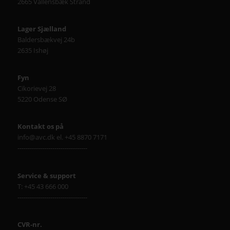
2665 Vallensbæk Strand
Lager Sjælland
Baldersbækvej 24b
2635 Ishøj
Fyn
Cikorievej 28
5220 Odense SØ
Kontakt os på
info@avc.dk el. +45 8870 7171
----------------------------------
Service & support
T: +45 43 666 000
----------------------------------
CVR-nr.