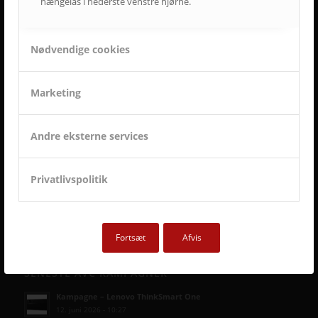
hængelås i nederste venstre hjørne.
Nødvendige cookies
Marketing
Andre eksterne services
Privatlivspolitik
Fortsæt
Afvis
SENESTE AVC KAMPAGNER
Kampagne – Lenovo ThinkSmart One
12. juni 2026 - 10:27