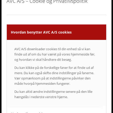
AVC A/S – Cookie og Privatlivspolitik
• Vi er AV-begejstrede og innovative.
• Vi er udviklings- og kvalitetsorienterede.
• Vi er vedholdende og følger altid opgaven helt til dørs.
• Vi er ansvarsbevidste og følger op på løsningen.
• Vi tilbyder dig Danmarks bedste service & support.
• Vi er landsdækkende.
Hvordan benytter AVC A/S cookies
• Vi har mere end 50-års erfaring inden for AV-branchen.
• Vi skaber langsigtede løsninger.
• Vi ved at tilfredse kunder giver langvarige samarbejder.
AVC A/S downloader cookies til din enhed så vi kan
finde ud af om du har været på vores hjemmeside før,
og hvordan vi skal håndtere dit besøg.
ET LILLE UDSNIT AF SUCCESFULDE LØSNINGER
Du kan klikke på de forskellige faner for at finde ud af
OG TILFREDSE AVC KUNDER
mere. Du kan også skifte dine indstillinger på fanerne.
Vær opmærksom på at indstillingerne påvirker den
måde hvorpå hjemmesiden fungerer.
Du kan altid ændre indstillingerne senere på den lille
hængelås i nederste venstre hjørne.