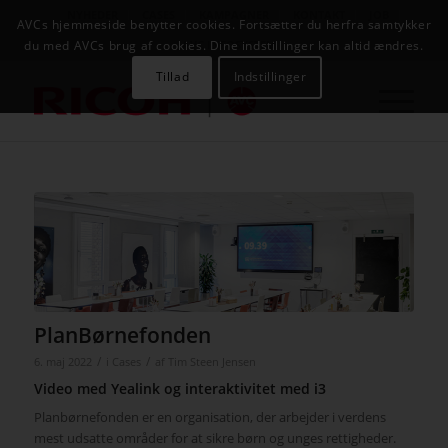
NYHEDER
CASES
KAMPAGNER
KONTAKT
JOB
AVCs hjemmeside benytter cookies. Fortsætter du herfra samtykker
AVC INFOSYSTEM
du med AVCs brug af cookies. Dine indstillinger kan altid ændres.
Tillad
Indstillinger
PlanBørnefonden
/
/
6. maj 2022
i
Cases
af
Tim Steen Jensen
Video med Yealink og interaktivitet med i3
Planbørnefonden er en organisation, der arbejder i verdens
mest udsatte områder for at sikre børn og unges rettigheder.