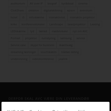
auditorium
AV over IP
biograf
byrådssal
cinema
ClickShare
crestron
digitalskiltning
epson
eventrum
hotel
i3
infoskærme
interaktivitet
interaktiv projektor
kirke
konferencelokaler
Landscape
laserprojektor
Leasing
LEDskærme
lyd
lærred
mødelokaler
nyt om AVC
Portrait
projektor
rumstyring
samsung
service
Service case
skype for business
skærmvæg
streaming løsninger
touchskærm
trådløs deling
undervisning
videokonference
yealink
DERFOR SKAL AVC VÆRE DIN LEVERANDØR
• Vi går all in på en god dialog og et godt samarbejde.
• Vi lytter og har fokus på din virksomhed og Jeres behov.