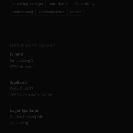
streaming løsninger
touchskærm
trådløs deling
undervisning
videokonference
yealink
HER FINDER DU AVC
Jylland
Finlandsvej 5
8700 Horsens
Sjælland
Delta Park 37
2665 Vallensbæk Strand
Lager Sjælland
Baldersbækvej 24b
2635 Ishøj