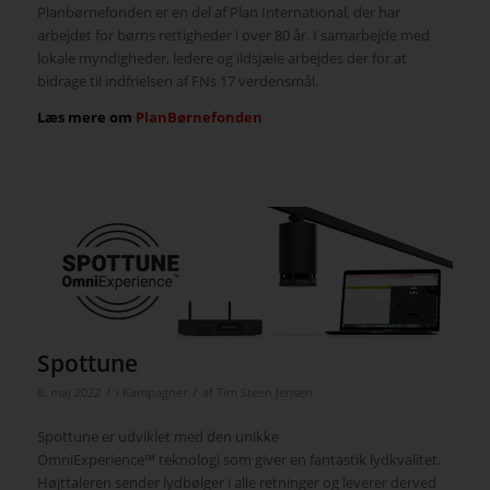
Planbørnefonden er en del af Plan International, der har
arbejdet for børns rettigheder i over 80 år. I samarbejde med
lokale myndigheder, ledere og ildsjæle arbejdes der for at
bidrage til indfrielsen af FNs 17 verdensmål.
Læs mere om
PlanBørnefonden
Spottune
/
/
6. maj 2022
i
Kampagner
af
Tim Steen Jensen
Spottune er udviklet med den unikke
OmniExperience™️ teknologi som giver en fantastik lydkvalitet.
Højttaleren sender lydbølger i alle retninger og leverer derved