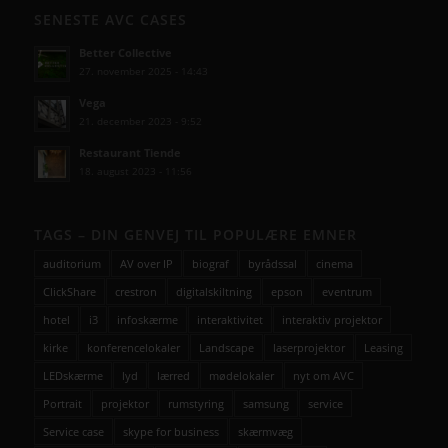
SENESTE AVC CASES
Better Collective
27. november 2025 - 14:43
Vega
21. december 2023 - 9:52
Restaurant Tiende
18. august 2023 - 11:56
TAGS – DIN GENVEJ TIL POPULÆRE EMNER
auditorium
AV over IP
biograf
byrådssal
cinema
ClickShare
crestron
digitalskiltning
epson
eventrum
hotel
i3
infoskærme
interaktivitet
interaktiv projektor
kirke
konferencelokaler
Landscape
laserprojektor
Leasing
LEDskærme
lyd
lærred
mødelokaler
nyt om AVC
Portrait
projektor
rumstyring
samsung
service
Service case
skype for business
skærmvæg