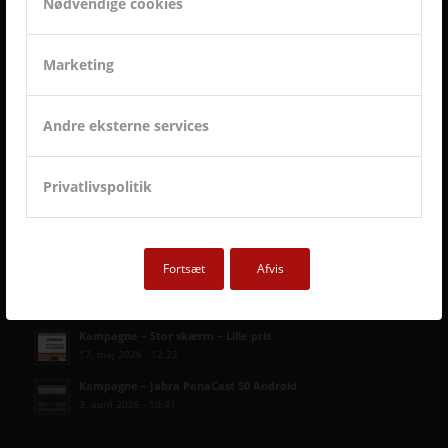
Nødvendige cookies
Marketing
Andre eksterne services
Privatlivspolitik
SENESTE AVC KAMPAGNER
Fortsæt
Afvis
Kampagne – Lenovo ThinkSmart One
12. juni 2026 - 10:27
Kampagne – Stor skærm – Lille pris
17. maj 2026 - 12:22
Kampagne – Jabra PanaCast 50 Android
3. april 2026 - 10:41