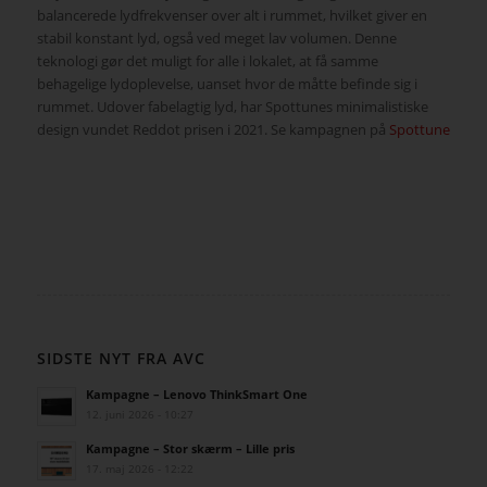
balancerede lydfrekvenser over alt i rummet, hvilket giver en
stabil konstant lyd, også ved meget lav volumen. Denne
teknologi gør det muligt for alle i lokalet, at få samme
behagelige lydoplevelse, uanset hvor de måtte befinde sig i
rummet. Udover fabelagtig lyd, har Spottunes minimalistiske
design vundet Reddot prisen i 2021. Se kampagnen på
Spottune
SIDSTE NYT FRA AVC
Kampagne – Lenovo ThinkSmart One
12. juni 2026 - 10:27
Kampagne – Stor skærm – Lille pris
17. maj 2026 - 12:22