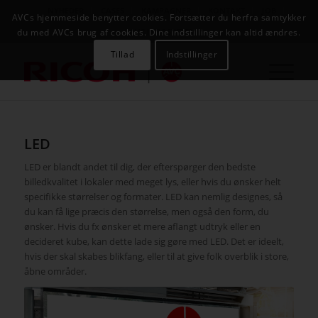
NYHEDER
CASES
KAMPAGNER
KONTAKT
JOB
AVCs hjemmeside benytter cookies. Fortsætter du herfra samtykker
AVC INFOSYSTEM
du med AVCs brug af cookies. Dine indstillinger kan altid ændres.
Tillad
Indstillinger
LED
LED er blandt andet til dig, der efterspørger den bedste
billedkvalitet i lokaler med meget lys, eller hvis du ønsker helt
specifikke størrelser og formater. LED kan nemlig designes, så
du kan få lige præcis den størrelse, men også den form, du
ønsker. Hvis du fx ønsker et mere aflangt udtryk eller en
decideret kube, kan dette lade sig gøre med LED. Det er ideelt,
hvis der skal skabes blikfang, eller til at give folk overblik i store,
åbne områder.