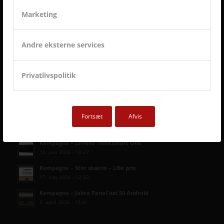
Marketing
Andre eksterne services
Privatlivspolitik
Fortsæt
Afvis
SENESTE AVC KAMPAGNER
Kampagne – Lenovo ThinkSmart One
12. juni 2026 - 10:27
Kampagne – Stor skærm – Lille pris
17. maj 2026 - 12:22
Kampagne – Jabra PanaCast 50 Android
3. april 2026 - 10:41