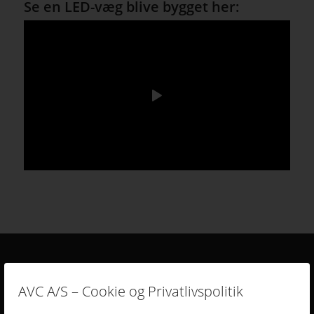
Se en LED-væg blive bygget her:
DERFOR SKAL AVC VÆRE DIN LEVERANDØR
AVC A/S – Cookie og Privatlivspolitik
• Vi går all in på en god dialog og et godt samarbejde.