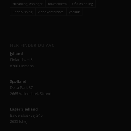
streaming løsninger
touchskærm
trådløs deling
undervisning
videokonference
yealink
HER FINDER DU AVC
Jylland
Finlandsvej 5
8700 Horsens
Sjælland
Delta Park 37
2665 Vallensbæk Strand
Lager Sjælland
Baldersbækvej 24b
2635 Ishøj