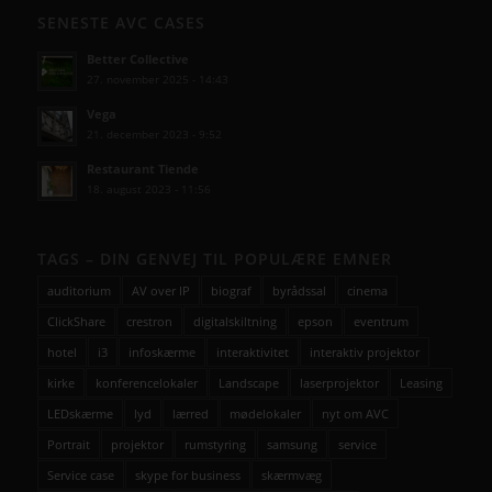
SENESTE AVC CASES
Better Collective
27. november 2025 - 14:43
Vega
21. december 2023 - 9:52
Restaurant Tiende
18. august 2023 - 11:56
TAGS – DIN GENVEJ TIL POPULÆRE EMNER
auditorium
AV over IP
biograf
byrådssal
cinema
ClickShare
crestron
digitalskiltning
epson
eventrum
hotel
i3
infoskærme
interaktivitet
interaktiv projektor
kirke
konferencelokaler
Landscape
laserprojektor
Leasing
LEDskærme
lyd
lærred
mødelokaler
nyt om AVC
Portrait
projektor
rumstyring
samsung
service
Service case
skype for business
skærmvæg