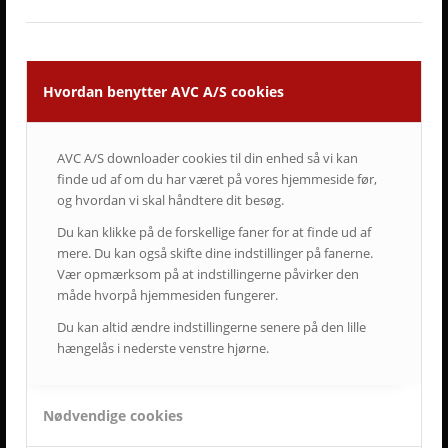
• Vi lytter og har fokus på din virksomhed og Jeres behov.
• Vi er AV-begejstrede og innovative.
• Vi er udviklings- og kvalitetsorienterede.
• Vi er vedholdende og følger altid opgaven helt til dørs.
• Vi er ansvarsbevidste og følger op på løsningen.
Hvordan benytter AVC A/S cookies
• Vi tilbyder dig Danmarks bedste service & support.
• Vi er landsdækkende.
• Vi har mere end 50-års erfaring inden for AV-branchen.
AVC A/S downloader cookies til din enhed så vi kan
• Vi skaber langsigtede løsninger.
finde ud af om du har været på vores hjemmeside før,
• Vi ved at tilfredse kunder giver langvarige samarbejder.
og hvordan vi skal håndtere dit besøg.
Du kan klikke på de forskellige faner for at finde ud af
mere. Du kan også skifte dine indstillinger på fanerne.
ET LILLE UDSNIT AF SUCCESFULDE LØSNINGER
Vær opmærksom på at indstillingerne påvirker den
OG TILFREDSE AVC KUNDER
måde hvorpå hjemmesiden fungerer.
Du kan altid ændre indstillingerne senere på den lille
hængelås i nederste venstre hjørne.
Nødvendige cookies