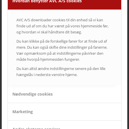
Hvordan benytter AVC A/S cookies
1. november 2018
12. september 2018
Læs mere
Læs mere
AVC A/S downloader cookies til din enhed så vi kan
finde ud af om du har været på vores hjemmeside før,
og hvordan vi skal håndtere dit besøg.
Du kan klikke på de forskellige faner for at finde ud af
mere. Du kan også skifte dine indstillinger på fanerne.
Vær opmærksom på at indstillingerne påvirker den
måde hvorpå hjemmesiden fungerer.
Du kan altid ændre indstillingerne senere på den lille
hængelås i nederste venstre hjørne.
Nødvendige cookies
Marketing
Herningsholm Erhvervsgymnasium
Jyske Bank
31. oktober 2018
29. januar 2018