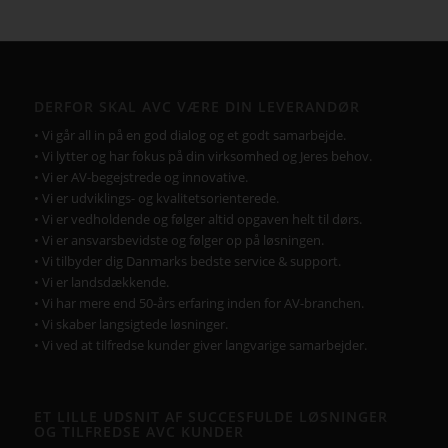
DERFOR SKAL AVC VÆRE DIN LEVERANDØR
• Vi går all in på en god dialog og et godt samarbejde.
• Vi lytter og har fokus på din virksomhed og Jeres behov.
• Vi er AV-begejstrede og innovative.
• Vi er udviklings- og kvalitetsorienterede.
• Vi er vedholdende og følger altid opgaven helt til dørs.
• Vi er ansvarsbevidste og følger op på løsningen.
• Vi tilbyder dig Danmarks bedste service & support.
• Vi er landsdækkende.
• Vi har mere end 50-års erfaring inden for AV-branchen.
• Vi skaber langsigtede løsninger.
• Vi ved at tilfredse kunder giver langvarige samarbejder.
ET LILLE UDSNIT AF SUCCESFULDE LØSNINGER
OG TILFREDSE AVC KUNDER