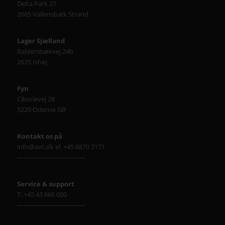
Delta Park 37
2665 Vallensbæk Strand
Lager Sjælland
Baldersbækvej 24b
2635 Ishøj
Fyn
Cikorievej 28
5220 Odense SØ
Kontakt os på
info@avc.dk el. +45 8870 7171
----------------------------------
Service & support
T: +45 43 666 000
----------------------------------