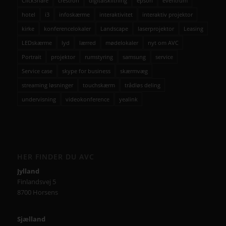
ClickShare
crestron
digitalskiltning
epson
eventrum
hotel
i3
infoskærme
interaktivitet
interaktiv projektor
kirke
konferencelokaler
Landscape
laserprojektor
Leasing
LEDskærme
lyd
lærred
mødelokaler
nyt om AVC
Portrait
projektor
rumstyring
samsung
service
Service case
skype for business
skærmvæg
streaming løsninger
touchskærm
trådløs deling
undervisning
videokonference
yealink
HER FINDER DU AVC
Jylland
Finlandsvej 5
8700 Horsens
Sjælland