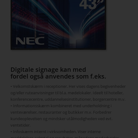
Digitale signage kan med
fordel også anvendes som f.eks.
• Velkomstskærm i receptioner. Her vises dagens begivenheder
og/eller ruteanvisninger til bl.a. mødelokaler. Ideelt til hoteller,
konferencecentre, uddannelsesinstitutioner, borgercentre m.v.
• Informationsskærm kombineret med underholdning i
venteværelser, restauranter og butikker m.v. Forbedrer
kundeoplevelsen og mindsker utålmodigheden ved evt.
ventetider.
• Infoskærm internt i virksomheden. Viser interne
meddelelser, salgstal og resultater, månedens medarbejder,