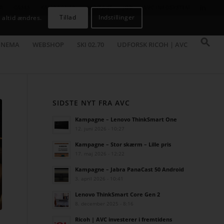
R
CASES
KAMPAGNER
KONTAKT
JOB
AVC INFOSYSTEM
Tillad
Indstillinger
 altid ændres.
INEMA
WEBSHOP
SKI 02.70
UDFORSK RICOH | AVC
SIDSTE NYT FRA AVC
Kampagne – Lenovo ThinkSmart One
12. juni 2026 - 10:27
Kampagne – Stor skærm – Lille pris
17. maj 2026 - 12:22
Kampagne – Jabra PanaCast 50 Android
3. april 2026 - 10:41
Lenovo ThinkSmart Core Gen 2
8. december 2025 - 8:16
Ricoh | AVC investerer i fremtidens