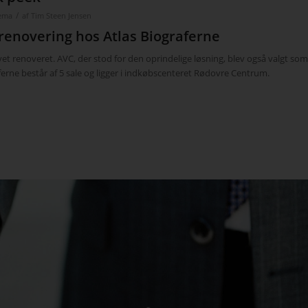
/
nema
af
Tim Steen Jensen
renovering hos Atlas Biograferne
evet renoveret. AVC, der stod for den oprindelige løsning, blev også valgt som
erne består af 5 sale og ligger i indkøbscenteret Rødovre Centrum.