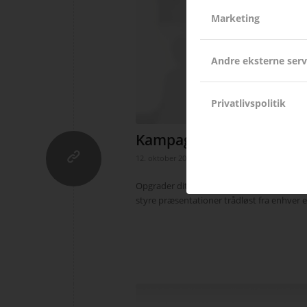
Marketing
Andre eksterne serv
Privatlivspolitik
Kampagne – Solstice, tr
/
/
12. oktober 2018
i
Kampagner
af
Tim Steen 
Opgrader dit mødelokale eller klassevær
styre præsentationer trådløst fra enhver