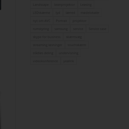
Landscape
laserprojektor
Leasing
LEDskærme
lyd
lærred
mødelokaler
nyt om AVC
Portrait
projektor
rumstyring
samsung
service
Service case
skype for business
skærmvæg
streaming løsninger
touchskærm
trådløs deling
undervisning
videokonference
yealink