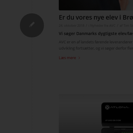
Er du vores nye elev i B
/
/
24. oktober 2018
i
Nyheder fra AVC
af
Tim S
Vi søger Danmarks dygtigste elev/læ
AVC er en af landets førende leverandører 
udvikling fortsætter, og vi søger derfor fle
Læs mere