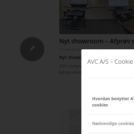
Nyt showroom – Afprøv 
/
/
12. oktober 2018
i
Nyheder fra AVC
af
Tim S
Nyt showroom i Horsens
AVC A/S – Cookie 
AVCs nyoprettede showroom i Horsens, give
lyd og videokonference til bl.a. møde- og 
Hvordan benytter A
cookies
Nødvendige cookies