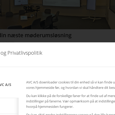
din næste møderumsløsning
teen Jensen
og Privatlivspolitik
r dig mulighed for at afprøve de nyeste løsninger indenfor trådløs deling,
klasselokaler inden køb.
Læs mere
AVC A/S downloader cookies til din enhed så vi kan finde 
VC A/S
vores hjemmeside før, og hvordan vi skal håndtere dit bes
Du kan klikke på de forskellige faner for at finde ud af mer
indstillinger på fanerne. Vær opmærksom på at indstillin
hvorpå hjemmesiden fungerer.
Du kan altid ændre indstillingerne senere på den lille hæng