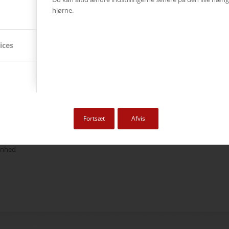
hjørne.
ices
ådløs præsentation
Fortsæt
Afvis
Jensen
else med
Solstice
fra Mersive, der giver alle deltagere mulighed for at dele og
 enhed