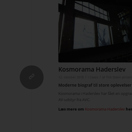
Kosmorama Haderslev
/
/
12. oktober 2018
i
Cases
af
Tim Steen Jensen
Moderne biograf til store oplevelser
Kosmorama i Haderslev har fået en opgrade
AV-udstyr fra AVC.
Læs mere om
Kosmorama Haderslev
her