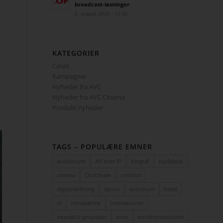
broadcast-løsninger
5. august 2025 - 12:06
KATEGORIER
Cases
Kampagner
Nyheder fra AVC
Nyheder fra AVC Cinema
Produkt nyheder
TAGS – POPULÆRE EMNER
auditorium
AV over IP
biograf
byrådssal
cinema
ClickShare
crestron
digitalskiltning
epson
eventrum
hotel
i3
infoskærme
interaktivitet
interaktiv projektor
kirke
konferencelokaler