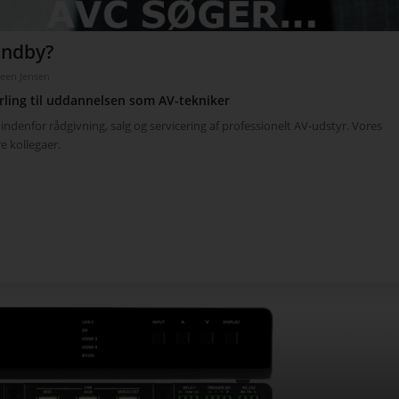
røndby?
teen Jensen
rling til uddannelsen som AV-tekniker
indenfor rådgivning, salg og servicering af professionelt AV-udstyr. Vores
re kollegaer.