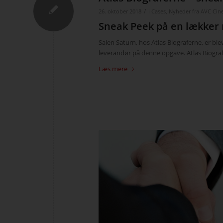
/
26. oktober 2018
i
Cases
,
Nyheder fra AVC Ci
Sneak Peek på en lækker 
Salen Saturn, hos Atlas Biograferne, er bl
leverandør på denne opgave. Atlas Biograf
Læs mere