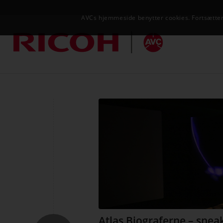
AVCs hjemmeside benytter cookies. Fortsætter 
Atlas Biograferne – snea