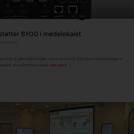
tøtter BYOD i mødelokalet
teen Jensen
perfekt til alle mødelokaler, store som små. Den giver mødedeltagere
st enhed, de måtte have med.
Læs mere