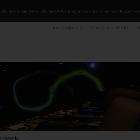
NYHEDE
du herfra samtykker du med AVCs brug af cookies. Dine indstillinger kan
AV-LØSNINGER
SERVICE & SUPPORT
C
k peek