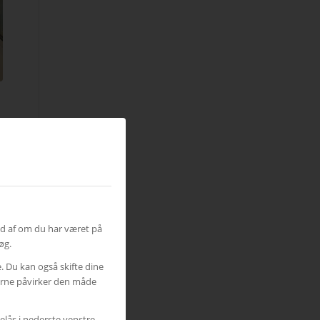
ud af om du har været på
øg.
e. Du kan også skifte dine
gerne påvirker den måde
elås i nederste venstre