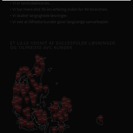
• Vi er landsdækkende.
• Vi har mere end 50-års erfaring inden for AV-branchen.
• Vi skaber langsigtede løsninger.
• Vi ved at tilfredse kunder giver langvarige samarbejder.
ET LILLE UDSNIT AF SUCCESFULDE LØSNINGER
OG TILFREDSE AVC KUNDER