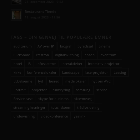
21. december 2023 - 9:52
Restaurant Tiende
18. august 2023 - 11:56
TAGS – DIN GENVEJ TIL POPULÆRE EMNER
auditorium
AV over IP
biograf
byrådssal
cinema
ClickShare
crestron
digitalskiltning
epson
eventrum
hotel
i3
infoskærme
interaktivitet
interaktiv projektor
kirke
konferencelokaler
Landscape
laserprojektor
Leasing
LEDskærme
lyd
lærred
mødelokaler
nyt om AVC
Portrait
projektor
rumstyring
samsung
service
Service case
skype for business
skærmvæg
streaming løsninger
touchskærm
trådløs deling
undervisning
videokonference
yealink