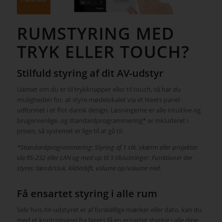
RUMSTYRING MED
TRYK ELLER TOUCH?
Stilfuld styring af dit AV-udstyr
Uanset om du er til trykknapper eller til touch, så har du
muligheden for, at styre mødelokalet via et Neets panel
udformet i et flot dansk design. Løsningerne er alle intuitive og
brugervenlige, og standardprogrammering* er inkluderet i
prisen, så systemet er lige til at gå til.
*Standardprogrammering: Styring af 1 stk. skærm eller projektor
via RS-232 eller LAN og med op til 3 tilslutninger. Funktioner der
styres: tænd/sluk, kildeskift, volume op/volume ned.
Få ensartet styring i alle rum
Selv hvis AV-udstyret er af forskellige mærker eller dato, kan du
med et kontrolpanel fra Neets få en ensartet styring i alle dine