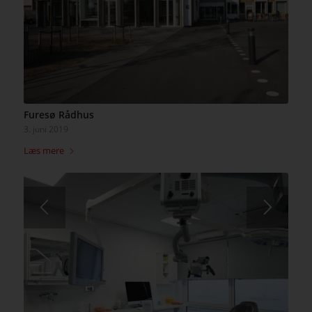
Furesø Rådhus
3. juni 2019
Læs mere