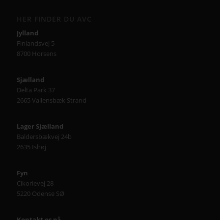
HER FINDER DU AVC
Jylland
Finlandsvej 5
8700 Horsens
Sjælland
Delta Park 37
2665 Vallensbæk Strand
Lager Sjælland
Baldersbækvej 24b
2635 Ishøj
Fyn
Cikorievej 28
5220 Odense SØ
Kontakt os på