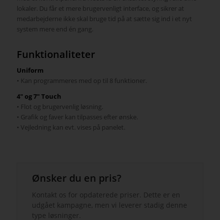
lokaler. Du får et mere brugervenligt interface, og sikrer at
medarbejderne ikke skal bruge tid på at sætte sig ind i et nyt
system mere end én gang.
Funktionaliteter
Uniform
• Kan programmeres med op til 8 funktioner.
4″ og 7″ Touch
• Flot og brugervenlig løsning.
• Grafik og faver kan tilpasses efter ønske.
• Vejledning kan evt. vises på panelet.
Ønsker du en pris?
Kontakt os for opdaterede priser. Dette er en
udgået kampagne, men vi leverer stadig denne
type løsninger.