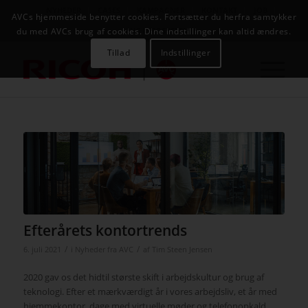
NYHEDER
CASES
KAMPAGNER
KONTAKT
JOB
AVCs hjemmeside benytter cookies. Fortsætter du herfra samtykker
AVC INFOSYSTEM
du med AVCs brug af cookies. Dine indstillinger kan altid ændres.
Tillad
Indstillinger
Efterårets kontortrends
/
/
6. juli 2021
i
Nyheder fra AVC
af
Tim Steen Jensen
2020 gav os det hidtil største skift i arbejdskultur og brug af
teknologi. Efter et mærkværdigt år i vores arbejdsliv, et år med
hjemmekontor, dage med virtuelle møder og telefonopkald