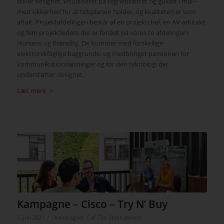
bliver designet, visualiseret på tegnebrættet og guidet i mål –
med sikkerhed for at tidsplanen holder, og kvaliteten er som
aftalt. Projektafdelingen består af en projektchef, en AV-arkitekt
og fem projektledere der er fordelt på vores to afdelinger i
Horsens og Brøndby. De kommer med forskellige
elektronikfaglige baggrunde, og medbringer passionen for
kommunikationsløsninger og for den teknologi der
understøtter designet.
Læs mere
Kampagne – Cisco – Try N’ Buy
/
/
5. juli 2021
i
Kampagner
af
Tim Steen Jensen