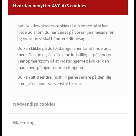
• Vi er udviklings- og kvalitetsorienterede.
Hvordan benytter AVC A/S cookies
• Vi er vedholdende og følger altid opgaven helt til dørs.
• Vi er ansvarsbevidste og følger op på løsningen.
• Vi tilbyder dig Danmarks bedste service & support.
AVC A/S downloader cookies til din enhed så vi kan
• Vi er landsdækkende.
finde ud af om du har været på vores hjemmeside før,
• Vi har mere end 50-års erfaring inden for AV-branchen.
og hvordan vi skal håndtere dit besøg.
• Vi skaber langsigtede løsninger.
• Vi ved at tilfredse kunder giver langvarige samarbejder.
Du kan klikke på de forskellige faner for at finde ud af
mere. Du kan også skifte dine indstillinger på fanerne.
Vær opmærksom på at indstillingerne påvirker den
måde hvorpå hjemmesiden fungerer.
ET LILLE UDSNIT AF SUCCESFULDE LØSNINGER
OG TILFREDSE AVC KUNDER
Du kan altid ændre indstillingerne senere på den lille
hængelås i nederste venstre hjørne.
Nødvendige cookies
Marketing