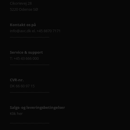
Cikorievej 28
5220 Odense SØ
Kontakt os på
info@avc.dk el. +45 8870 7171
----------------------------------
Service & support
T: +45 43 666 000
----------------------------------
CVR-nr.
DK 66 60 97 15
----------------------------------
Salgs- og leveringsbetingelser
Klik her
----------------------------------