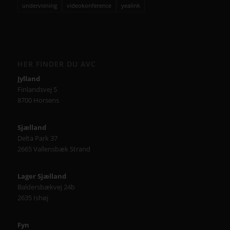
undervisning
videokonference
yealink
HER FINDER DU AVC
Jylland
Finlandsvej 5
8700 Horsens
Sjælland
Delta Park 37
2665 Vallensbæk Strand
Lager Sjælland
Baldersbækvej 24b
2635 Ishøj
Fyn