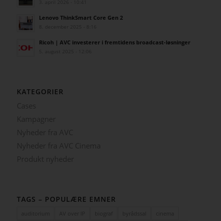
3. april 2026 - 10:41
Lenovo ThinkSmart Core Gen 2
8. december 2025 - 8:16
Ricoh | AVC investerer i fremtidens broadcast-løsninger
5. august 2025 - 12:06
KATEGORIER
Cases
Kampagner
Nyheder fra AVC
Nyheder fra AVC Cinema
Produkt nyheder
TAGS – POPULÆRE EMNER
auditorium
AV over IP
biograf
byrådssal
cinema