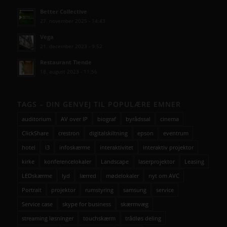
Better Collective
27. november 2025 - 14:43
Vega
21. december 2023 - 9:52
Restaurant Tiende
18. august 2023 - 11:56
TAGS – DIN GENVEJ TIL POPULÆRE EMNER
auditorium
AV over IP
biograf
byrådssal
cinema
ClickShare
crestron
digitalskiltning
epson
eventrum
hotel
i3
infoskærme
interaktivitet
interaktiv projektor
kirke
konferencelokaler
Landscape
laserprojektor
Leasing
LEDskærme
lyd
lærred
mødelokaler
nyt om AVC
Portrait
projektor
rumstyring
samsung
service
Service case
skype for business
skærmvæg
streaming løsninger
touchskærm
trådløs deling