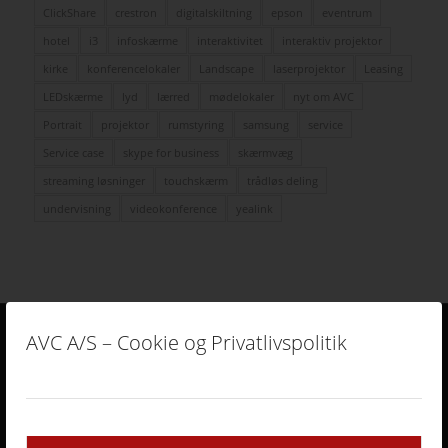
ClickShare
crestron
digitalskiltning
epson
eventrum
hotel
i3
infoskærme
interaktivitet
interaktiv projektor
kirke
konferencelokaler
Landscape
laserprojektor
Leasing
LEDskærme
lyd
lærred
mødelokaler
nyt om AVC
Portrait
projektor
rumstyring
samsung
service
Service case
skype for business
skærmvæg
streaming løsninger
touchskærm
trådløs deling
undervisning
videokonference
yealink
AVC A/S – Cookie og Privatlivspolitik
DERFOR SKAL AVC VÆRE DIN LEVERANDØR
• Vi går all in på en god dialog og et godt samarbejde.
• Vi lytter og har fokus på din virksomhed og Jeres behov.
• Vi er AV-begejstrede og innovative.