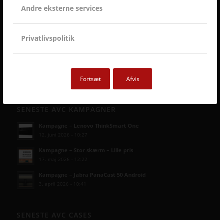
Andre eksterne services
Privatlivspolitik
Fortsæt
Afvis
SENESTE AVC KAMPAGNER
Kampagne – Lenovo ThinkSmart One
12. juni 2026 - 10:27
Kampagne – Stor skærm – Lille pris
17. maj 2026 - 12:22
Kampagne – Jabra PanaCast 50 Android
3. april 2026 - 10:41
SENESTE AVC CASES