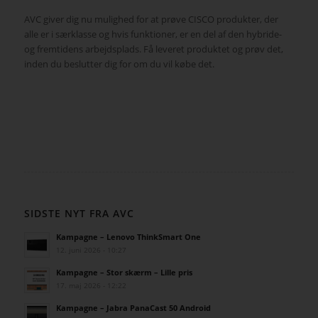
AVC giver dig nu mulighed for at prøve CISCO produkter, der
alle er i særklasse og hvis funktioner, er en del af den hybride-
og fremtidens arbejdsplads. Få leveret produktet og prøv det,
inden du beslutter dig for om du vil købe det.
SIDSTE NYT FRA AVC
Kampagne – Lenovo ThinkSmart One
12. juni 2026 - 10:27
Kampagne – Stor skærm – Lille pris
17. maj 2026 - 12:22
Kampagne – Jabra PanaCast 50 Android