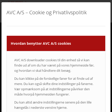
Læs mere
AVC A/S – Cookie og Privatlivspolitik
DERFOR SKAL AVC VÆRE DIN LEVERANDØR
Hvordan benytter AVC A/S cookies
• Vi går all in på en god dialog og et godt samarbejde.
• Vi lytter og har fokus på din virksomhed og Jeres behov.
• Vi er AV-begejstrede og innovative.
AVC A/S downloader cookies til din enhed så vi kan
• Vi er udviklings- og kvalitetsorienterede.
finde ud af om du har været på vores hjemmeside før,
• Vi er vedholdende og følger altid opgaven helt til dørs.
og hvordan vi skal håndtere dit besøg.
• Vi er ansvarsbevidste og følger op på løsningen.
• Vi tilbyder dig Danmarks bedste service & support.
Du kan klikke på de forskellige faner for at finde ud af
• Vi er landsdækkende.
mere. Du kan også skifte dine indstillinger på fanerne.
• Vi har mere end 50-års erfaring inden for AV-branchen.
Vær opmærksom på at indstillingerne påvirker den
• Vi skaber langsigtede løsninger.
måde hvorpå hjemmesiden fungerer.
• Vi ved at tilfredse kunder giver langvarige samarbejder.
Du kan altid ændre indstillingerne senere på den lille
hængelås i nederste venstre hjørne.