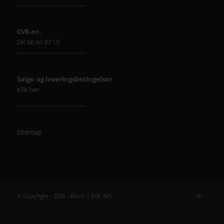
----------------------------------
CVR-nr.
DK 66 60 97 15
----------------------------------
Salgs- og leveringsbetingelser
Klik her
----------------------------------
Sitemap
© Copyright - 2026 - Ricoh | AVC A/S