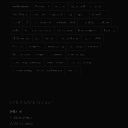
auditorium
AV over IP
biograf
byrådssal
cinema
ClickShare
crestron
digitalskiltning
epson
eventrum
hotel
i3
infoskærme
interaktivitet
interaktiv projektor
kirke
konferencelokaler
Landscape
laserprojektor
Leasing
LEDskærme
lyd
lærred
mødelokaler
nyt om AVC
Portrait
projektor
rumstyring
samsung
service
Service case
skype for business
skærmvæg
streaming løsninger
touchskærm
trådløs deling
undervisning
videokonference
yealink
HER FINDER DU AVC
Jylland
Finlandsvej 5
8700 Horsens