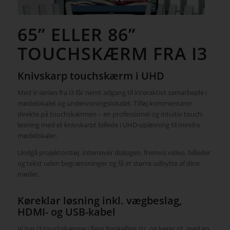
65” ELLER 86”
TOUCHSKÆRM FRA I3
Knivskarp touchskærm i UHD
Med V-serien fra i3 får nemt adgang til interaktivt samarbejde i
mødelokalet og undervisningslokalet. Tilføj kommentarer
direkte på touchskærmen – en professionel og intuitiv touch-
løsning med et knivskarpt billede i UHD-opløsning til mindre
mødelokaler.
Undgå projektorstøj. Intensivér dialogen, fremvis video, billeder
og tekst uden begrænsninger og få et større udbytte af dine
møder.
Køreklar løsning inkl. vægbeslag,
HDMI- og USB-kabel
Vi har i3 touchskærme i flere forskellige str. og kører pt. med en