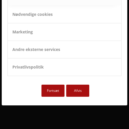
ET LILLE UDSNIT AF SUCCESFULDE LØSNINGER
OG TILFREDSE AVC KUNDER
Nødvendige cookies
Marketing
Andre eksterne services
Privatlivspolitik
Fortsæt
Afvis