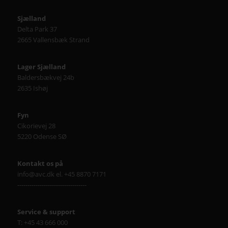
Sjælland
Delta Park 37
2665 Vallensbæk Strand
Lager Sjælland
Baldersbækvej 24b
2635 Ishøj
Fyn
Cikorievej 28
5220 Odense SØ
Kontakt os på
info@avc.dk el. +45 8870 7171
----------------------------------
Service & support
T: +45 43 666 000