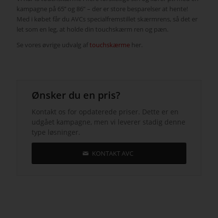
kampagne på 65’’ og 86” – der er store besparelser at hente!
Med i købet får du AVCs specialfremstillet skærmrens, så det er
let som en leg, at holde din touchskærm ren og pæn.
Se vores øvrige udvalg af
touchskærme
her.
Ønsker du en pris?
Kontakt os for opdaterede priser. Dette er en
udgået kampagne, men vi leverer stadig denne
type løsninger.
KONTAKT AVC