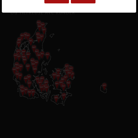
ET LILLE UDSNIT AF SUCCESFULDE LØSNINGER
OG TILFREDSE AVC KUNDER