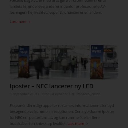
Folkene bag AVC er med til at gøre virksomheden til en af
landets førende leverandører indenfor professionelle AV-
løsninger i høj kvalitet. Jesper S. Johansen er en af dem.
Læs mere
Iposter – NEC lancerer ny LED
/
/
5. september 2019
i
Produkt nyheder
af
Tim Steen Jensen
Eksponér din målgruppe for reklamer, informationer eller byd
besøgende velkommen i receptionen. Den nye skærm Iposter
fra NEC er i posterformat, og kan rumme ét eller flere
budskaber i en knivskarp kvalitet.
Læs mere