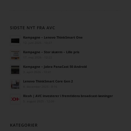
SIDSTE NYT FRA AVC
Kampagne – Lenovo ThinkSmart One
12. juni 2026 - 10:27
Kampagne – Stor skærm – Lille pris
17. maj 2026 - 12:22
Kampagne – Jabra PanaCast 50 Android
3. april 2026 - 10:41
Lenovo ThinkSmart Core Gen 2
8. december 2025 - 8:16
Ricoh | AVC investerer i fremtidens broadcast-løsninger
5. august 2025 - 12:06
KATEGORIER