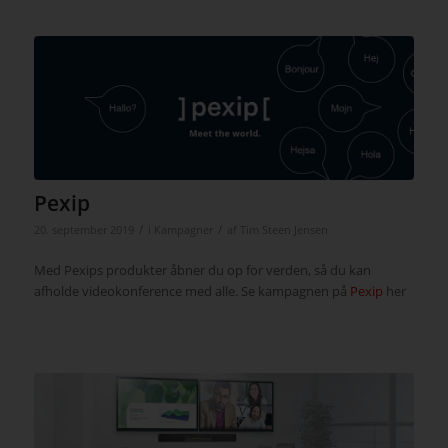
Pexip
/
/
20. september 2019
i
Kampagner
af
Tim Steen Jensen
Med Pexips produkter åbner du op for verden, så du kan
afholde videokonference med alle. Se kampagnen på
Pexip
her