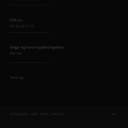
----------------------------------
CVR-nr.
DK 66 60 97 15
----------------------------------
Salgs- og leveringsbetingelser
Klik her
----------------------------------
Sitemap
© Copyright - 2026 - Ricoh | AVC A/S