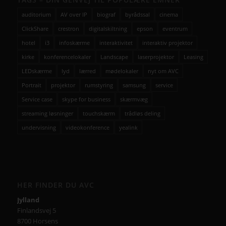
auditorium
AV over IP
biograf
byrådssal
cinema
ClickShare
crestron
digitalskiltning
epson
eventrum
hotel
i3
infoskærme
interaktivitet
interaktiv projektor
kirke
konferencelokaler
Landscape
laserprojektor
Leasing
LEDskærme
lyd
lærred
mødelokaler
nyt om AVC
Portrait
projektor
rumstyring
samsung
service
Service case
skype for business
skærmvæg
streaming løsninger
touchskærm
trådløs deling
undervisning
videokonference
yealink
HER FINDER DU AVC
Jylland
Finlandsvej 5
8700 Horsens