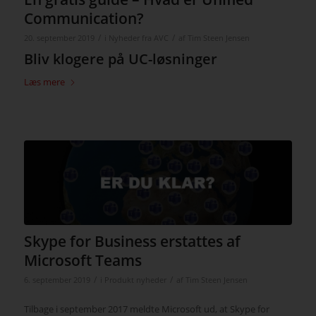
Communication?
/
/
20. september 2019
i
Nyheder fra AVC
af
Tim Steen Jensen
Bliv klogere på UC-løsninger
Læs mere
Skype for Business erstattes af
Microsoft Teams
/
/
6. september 2019
i
Produkt nyheder
af
Tim Steen Jensen
Tilbage i september 2017 meldte Microsoft ud, at Skype for