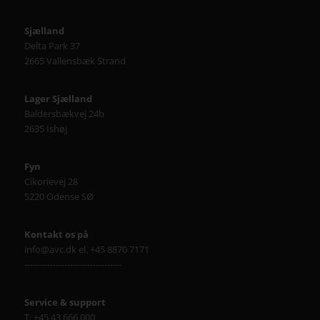
Sjælland
Delta Park 37
2665 Vallensbæk Strand
Lager Sjælland
Baldersbækvej 24b
2635 Ishøj
Fyn
Cikorievej 28
5220 Odense SØ
Kontakt os på
info@avc.dk el. +45 8870 7171
----------------------------------
Service & support
T: +45 43 666 000