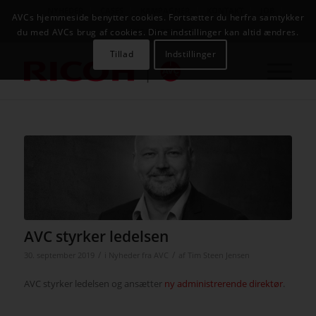
NYHEDER
CASES
KAMPAGNER
KONTAKT
JOB
AVCs hjemmeside benytter cookies. Fortsætter du herfra samtykker
AVC INFOSYSTEM
du med AVCs brug af cookies. Dine indstillinger kan altid ændres.
Tillad
Indstillinger
AVC styrker ledelsen
/
/
30. september 2019
i
Nyheder fra AVC
af
Tim Steen Jensen
AVC styrker ledelsen og ansætter
ny administrerende direktør
.