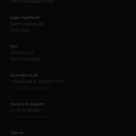
2665 Vallensbæk Strand
Lager Sjælland
Baldersbækvej 24b
2635 Ishøj
Fyn
Cikorievej 28
5220 Odense SØ
Kontakt os på
info@avc.dk el. +45 8870 7171
----------------------------------
Service & support
T: +45 43 666 000
----------------------------------
CVR-nr.