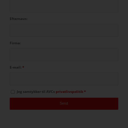
Efternavn:
Firma:
E-mail:
*
Jeg samtykker til AVCs
privatlivspolitik
*