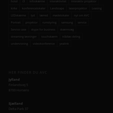
hotel
i3
infoskærme
interaktivitet
interaktiv projektor
kirke
konferencelokaler
Landscape
laserprojektor
Leasing
LEDskærme
lyd
lærred
mødelokaler
nyt om AVC
Portrait
projektor
rumstyring
samsung
service
Service case
skype for business
skærmvæg
streaming løsninger
touchskærm
trådløs deling
undervisning
videokonference
yealink
HER FINDER DU AVC
Jylland
Finlandsvej 5
8700 Horsens
Sjælland
Delta Park 37