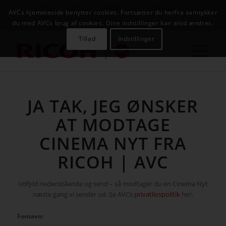
NYHEDER
CASES
KAMPAGNER
KONTAKT
JOB
AVCs hjemmeside benytter cookies. Fortsætter du herfra samtykker
AVC INFOSYSTEM
du med AVCs brug af cookies. Dine indstillinger kan altid ændres.
Tillad
Indstillinger
JA TAK, JEG ØNSKER
AT MODTAGE
CINEMA NYT FRA
RICOH | AVC
Udfyld nedenstående og send – så modtager du en Cinema Nyt
næste gang vi sender ud. Se AVCs
privatlivspolitik
her.
Fornavn: