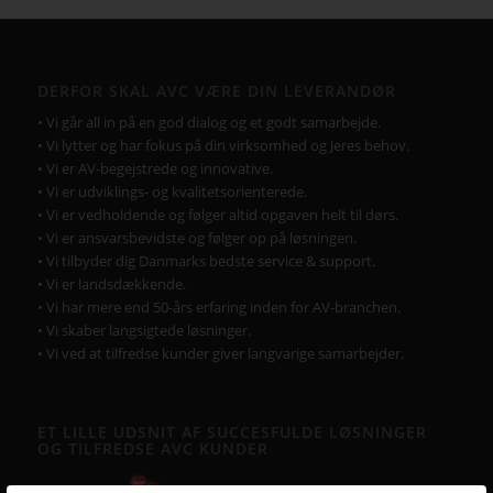
DERFOR SKAL AVC VÆRE DIN LEVERANDØR
• Vi går all in på en god dialog og et godt samarbejde.
• Vi lytter og har fokus på din virksomhed og Jeres behov.
• Vi er AV-begejstrede og innovative.
• Vi er udviklings- og kvalitetsorienterede.
• Vi er vedholdende og følger altid opgaven helt til dørs.
• Vi er ansvarsbevidste og følger op på løsningen.
• Vi tilbyder dig Danmarks bedste service & support.
• Vi er landsdækkende.
• Vi har mere end 50-års erfaring inden for AV-branchen.
• Vi skaber langsigtede løsninger.
• Vi ved at tilfredse kunder giver langvarige samarbejder.
ET LILLE UDSNIT AF SUCCESFULDE LØSNINGER
OG TILFREDSE AVC KUNDER