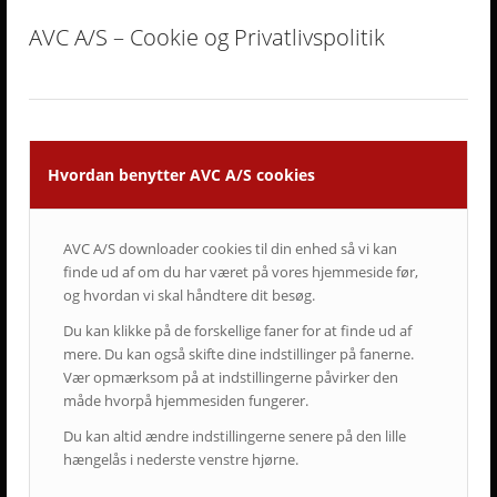
AVC A/S – Cookie og Privatlivspolitik
Hvordan benytter AVC A/S cookies
AVC A/S downloader cookies til din enhed så vi kan
finde ud af om du har været på vores hjemmeside før,
og hvordan vi skal håndtere dit besøg.
Du kan klikke på de forskellige faner for at finde ud af
mere. Du kan også skifte dine indstillinger på fanerne.
Vær opmærksom på at indstillingerne påvirker den
måde hvorpå hjemmesiden fungerer.
SENESTE AVC KAMPAGNER
Du kan altid ændre indstillingerne senere på den lille
hængelås i nederste venstre hjørne.
Kampagne – Lenovo ThinkSmart One
12. juni 2026 - 10:27