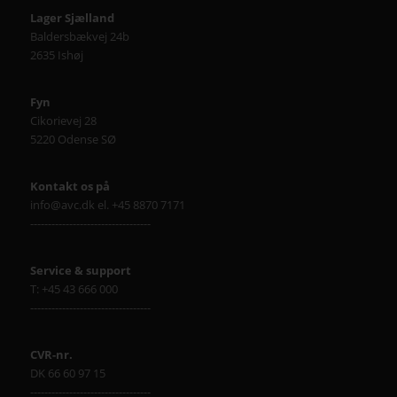
Lager Sjælland
Baldersbækvej 24b
2635 Ishøj
Fyn
Cikorievej 28
5220 Odense SØ
Kontakt os på
info@avc.dk el. +45 8870 7171
----------------------------------
Service & support
T: +45 43 666 000
----------------------------------
CVR-nr.
DK 66 60 97 15
----------------------------------