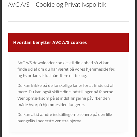
AVC A/S – Cookie og Privatlivspolitik
Hvordan benytter AVC A/S cookies
AVC A/S downloader cookies til din enhed så vi kan
finde ud af om du har været på vores hjemmeside før,
og hvordan vi skal håndtere dit besøg.
Du kan klikke på de forskellige faner for at finde ud af
mere. Du kan også skifte dine indstillinger på fanerne.
Vær opmærksom på at indstillingerne påvirker den
PlanBørnefonden
IBA Erhvervsakademi Kolding
måde hvorpå hjemmesiden fungerer.
6. maj 2022
7. februar 2020
Du kan altid ændre indstillingerne senere på den lille
Læs mere
Læs mere
hængelås i nederste venstre hjørne.