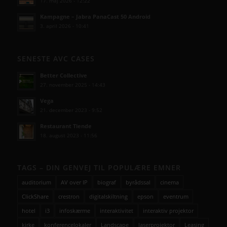
17. maj 2026 - 12:22
Kampagne – Jabra PanaCast 50 Android
3. april 2026 - 10:41
SENESTE AVC CASES
Better Collective
27. november 2025 - 14:43
Vega
21. december 2023 - 9:52
Restaurant Tiende
18. august 2023 - 11:56
TAGS – DIN GENVEJ TIL POPULÆRE EMNER
auditorium
AV over IP
biograf
byrådssal
cinema
ClickShare
crestron
digitalskiltning
epson
eventrum
hotel
i3
infoskærme
interaktivitet
interaktiv projektor
kirke
konferencelokaler
Landscape
laserprojektor
Leasing