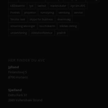
LEDskærme
lyd
lærred
mødelokaler
nyt om AVC
Portrait
projektor
rumstyring
samsung
service
Service case
skype for business
skærmvæg
streaming løsninger
touchskærm
trådløs deling
undervisning
videokonference
yealink
HER FINDER DU AVC
Jylland
Finlandsvej 5
8700 Horsens
Sjælland
Delta Park 37
2665 Vallensbæk Strand