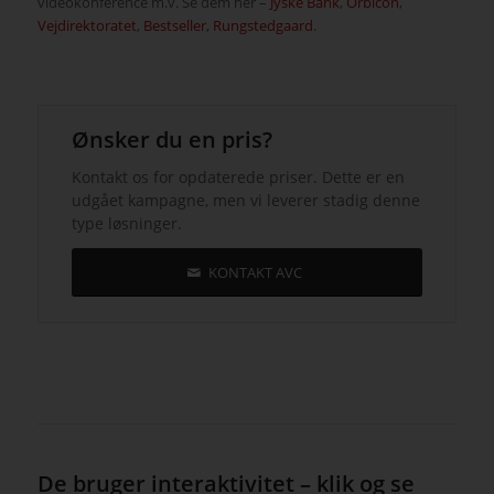
videokonference m.v. Se dem her –
Jyske Bank
,
Orbicon
,
Vejdirektoratet
,
Bestseller
,
Rungstedgaard
.
Ønsker du en pris?
Kontakt os for opdaterede priser. Dette er en
udgået kampagne, men vi leverer stadig denne
type løsninger.
KONTAKT AVC
De bruger interaktivitet – klik og se