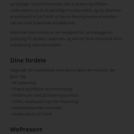
og tydeligt. Touch funktionen, der er præcis og effektiv,
understøtter op til 20 samtidige touchpunkter, og da skærmen
er godkendt til 24/7 drift, vil denne løsning kunne anvendes i
selv de mest krævende installationer.
Sidst men ikke mindst er der mulighed for, at indbygge en
lynhurtig PC direkte i skærmen, og derved få en fantastisk all-in-
one løsning uden løse kabler.
Dine fordele
Opgradér dit mødelokale med denne lækre 4K monitor, der
giver dig:
• 4K opløsning.
• Præcis og effektiv touchteknologi.
• Multitouch med 20 berøringspunkter.
• HDMI, displayport og VGA-tilslutning.
• Refleksbehandlet overflade.
• Godkendt til 24/7 drift.
WePresent