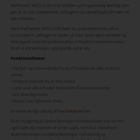
WePresent WiCS-2100 er en trådløs og brugervenlig løsning som
gør at du kan præsentere, interagere og samarbejde på tværs af
alle enheder.
Med WePresent WiCS-2100 deler du præsentationen på en
touchskærm, deltagerne sidder så med deres egne enheder og
interagerer med din præsentation. Interaktionerne kan være i
form af afstemninger, spørgsmål, noter etc.
Funktionaliteter
• Del lyd- og videoindhold fra en Chromebook eller android
enhed.
• Integrer indhold fra en iOS enhed.
• Liste over alle enheder forbundet til præsentationen.
• Eco standby mode.
• Power over Ethernet (PoE).
Se vores øvrige udvalg af
touchskærme
her.
Er du nysgerrig på andre løsninger til mødelokaler kan du evt.
også lade dig inspirere af vores cases, som bl.a. inkluderer
skærmløsninger, projektorløsninger, rumstyring og