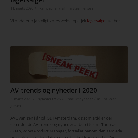
lagersalget
/
/
11. marts 2020
i
Kampagner
af
Tim Steen Jensen
Vi opdaterer jævnligt vores webshop, tjek
lagersalget
ud her.
AV-trends og nyheder i 2020
/
/
4. marts 2020
i
Nyheder fra AVC
,
Produkt nyheder
af
Tim Steen
Jensen
AVC var igen i år på ISE i Amsterdam, og som altid er der
spændende AV-trends og nyheder at berette om. Thomas
Olsen, vores Product Manager, fortæller her om den samlede
oplevelse, samt hvad der er værd at holde øje med på AV-