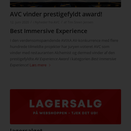
AVC vinder prestigefyldt award!
/
/
12. juni 2020
i
Nyheder fra AVC
af
Tim Steen Jensen
Best Immersive Experience
I den verdensomspændende AVIXA AV-konkurrence med flere
hundrede tilmeldte projekter har juryen voteret AVC som
vinder med restauranten Alchemist og dermed vinder af den
prestigefyldte
AV Experience Award
i kategorien
Best Immersive
Experience
!
Læs mere