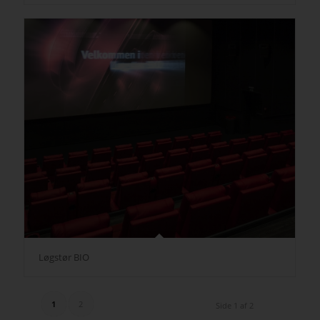
Løgstør BIO
1
2
Side 1 af 2