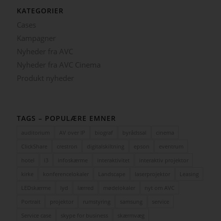
KATEGORIER
Cases
Kampagner
Nyheder fra AVC
Nyheder fra AVC Cinema
Produkt nyheder
TAGS – POPULÆRE EMNER
auditorium
AV over IP
biograf
byrådssal
cinema
ClickShare
crestron
digitalskiltning
epson
eventrum
hotel
i3
infoskærme
interaktivitet
interaktiv projektor
kirke
konferencelokaler
Landscape
laserprojektor
Leasing
LEDskærme
lyd
lærred
mødelokaler
nyt om AVC
Portrait
projektor
rumstyring
samsung
service
Service case
skype for business
skærmvæg