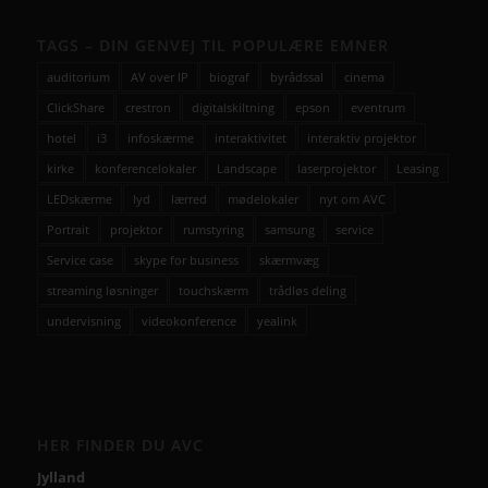
TAGS – DIN GENVEJ TIL POPULÆRE EMNER
auditorium
AV over IP
biograf
byrådssal
cinema
ClickShare
crestron
digitalskiltning
epson
eventrum
hotel
i3
infoskærme
interaktivitet
interaktiv projektor
kirke
konferencelokaler
Landscape
laserprojektor
Leasing
LEDskærme
lyd
lærred
mødelokaler
nyt om AVC
Portrait
projektor
rumstyring
samsung
service
Service case
skype for business
skærmvæg
streaming løsninger
touchskærm
trådløs deling
undervisning
videokonference
yealink
HER FINDER DU AVC
Jylland