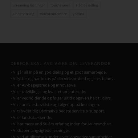
streaming løsninger
touchskærm
trådløs deling
undervisning
videokonference
yealink
DERFOR SKAL AVC VÆRE DIN LEVERANDØR
• Vi går all in på en god dialog og et godt samarbejde.
• Vi lytter og har fokus på din virksomhed og Jeres behov.
• Vi er AV-begejstrede og innovative.
• Vi er udviklings- og kvalitetsorienterede.
• Vi er vedholdende og følger altid opgaven helt til dørs.
• Vi er ansvarsbevidste og følger op på løsningen.
• Vi tilbyder dig Danmarks bedste service & support.
• Vi er landsdækkende.
• Vi har mere end 50-års erfaring inden for AV-branchen.
• Vi skaber langsigtede løsninger.
• Vi ved at tilfredse kunder giver langvarige samarbejder.