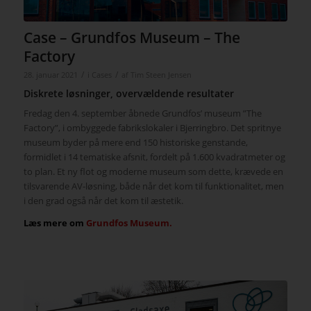
Case – Grundfos Museum – The
Factory
/
/
28. januar 2021
i
Cases
af
Tim Steen Jensen
Diskrete løsninger, overvældende resultater
Fredag den 4. september åbnede Grundfos’ museum ”The
Factory”, i ombyggede fabrikslokaler i Bjerringbro. Det spritnye
museum byder på mere end 150 historiske genstande,
formidlet i 14 tematiske afsnit, fordelt på 1.600 kvadratmeter og
to plan. Et ny flot og moderne museum som dette, krævede en
tilsvarende AV-løsning, både når det kom til funktionalitet, men
i den grad også når det kom til æstetik.
Læs mere om
Grundfos Museum.