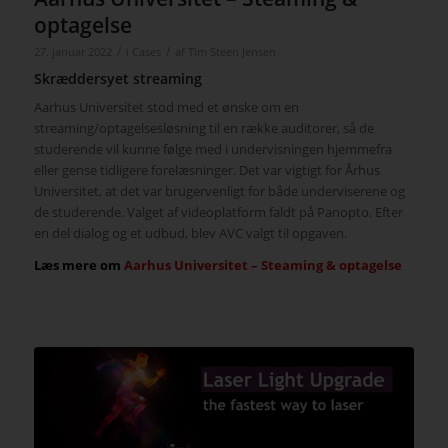
optagelse
/
/
27. januar 2022
i
Cases
af
Tim Steen Jensen
Skræddersyet streaming
Aarhus Universitet stod med et ønske om en
streaming/optagelsesløsning til en række auditorer, så de
studerende vil kunne følge med i undervisningen hjemmefra
eller gense tidligere forelæsninger. Det var vigtigt for Århus
Universitet, at det var brugervenligt for både underviserene og
de studerende. Valget af videoplatform faldt på Panopto. Efter
en del dialog og et udbud, blev AVC valgt til opgaven.
Læs mere om
Aarhus Universitet – Steaming & optagelse