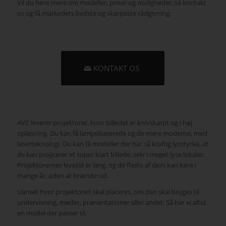
Vil du høre mere om modeller, priser og muligheder, så kontakt
os og få markedets bedste og skarpeste rådgivning.
KONTAKT OS
AVC leverer projektorer, hvor billedet er knivskarpt og i høj
opløsning. Du kan få lampebaserede og de mere moderne, med
laserteknologi. Du kan få modeller der har så kraftig lysstyrke, at
de kan projicerer et super klart billede, selv i meget lyse lokaler.
Projektorernes levetid er lang, og de fleste af dem kan køre i
mange år, uden at brænde ud.
Uanset hvor projektoren skal placeres, om den skal bruges til
undervisning, møder, præsentationer eller andet. Så har vi altid
en model der passer til.