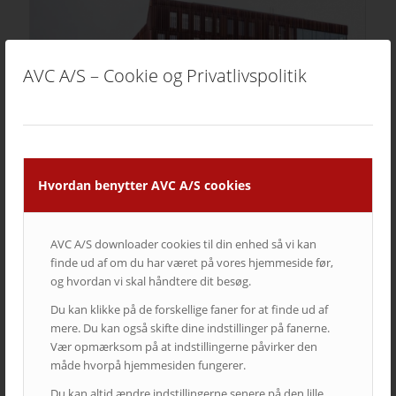
AVC A/S – Cookie og Privatlivspolitik
Hvordan benytter AVC A/S cookies
AVC A/S downloader cookies til din enhed så vi kan
finde ud af om du har været på vores hjemmeside før,
IBA Erhvervsakademi Kolding
og hvordan vi skal håndtere dit besøg.
Du kan klikke på de forskellige faner for at finde ud af
mere. Du kan også skifte dine indstillinger på fanerne.
Vær opmærksom på at indstillingerne påvirker den
måde hvorpå hjemmesiden fungerer.
Du kan altid ændre indstillingerne senere på den lille