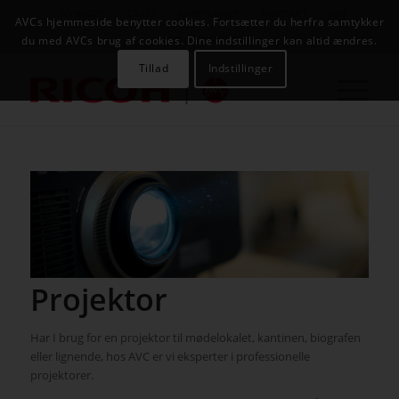
NYHEDER
CASES
KAMPAGNER
KONTAKT
JOB
AVCs hjemmeside benytter cookies. Fortsætter du herfra samtykker
AVC INFOSYSTEM
du med AVCs brug af cookies. Dine indstillinger kan altid ændres.
Tillad
Indstillinger
Projektor
Har I brug for en projektor til mødelokalet, kantinen, biografen
eller lignende, hos AVC er vi eksperter i professionelle
projektorer.