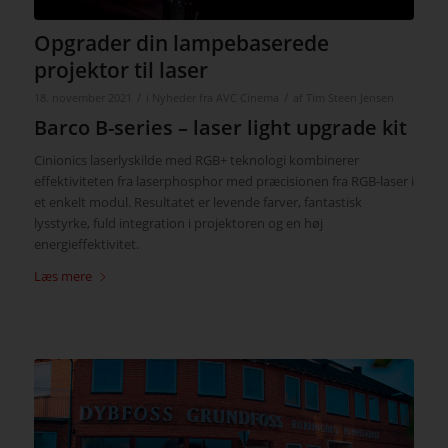
Opgrader din lampebaserede
projektor til laser
/
/
18. november 2021
i
Nyheder fra AVC Cinema
af
Tim Steen Jensen
Barco B-series – laser light upgrade kit
Cinionics laserlyskilde med RGB+ teknologi kombinerer
effektiviteten fra laserphosphor med præcisionen fra RGB-laser i
et enkelt modul. Resultatet er levende farver, fantastisk
lysstyrke, fuld integration i projektoren og en høj
energieffektivitet.
Læs mere