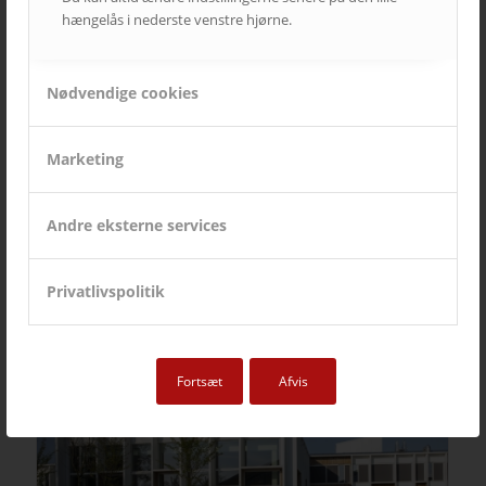
hængelås i nederste venstre hjørne.
Nødvendige cookies
Marketing
Andre eksterne services
Brønshøj Sognehus
Privatlivspolitik
Fortsæt
Afvis