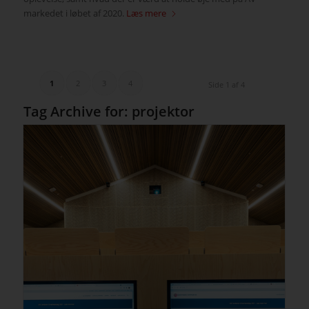
markedet i løbet af 2020.
Læs mere
1
2
3
4
Side 1 af 4
Tag Archive for:
projektor