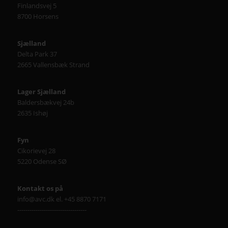
Finlandsvej 5
8700 Horsens
Sjælland
Delta Park 37
2665 Vallensbæk Strand
Lager Sjælland
Baldersbækvej 24b
2635 Ishøj
Fyn
Cikorievej 28
5220 Odense SØ
Kontakt os på
info@avc.dk el. +45 8870 7171
----------------------------------