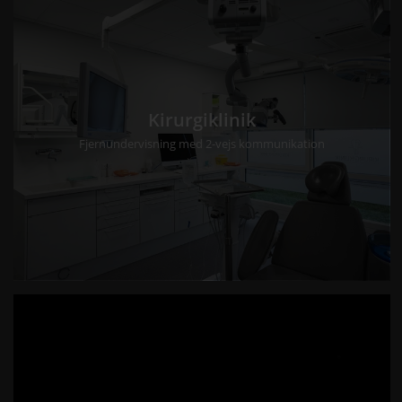
Kirurgiklinik
Fjernundervisning med 2-vejs kommunikation