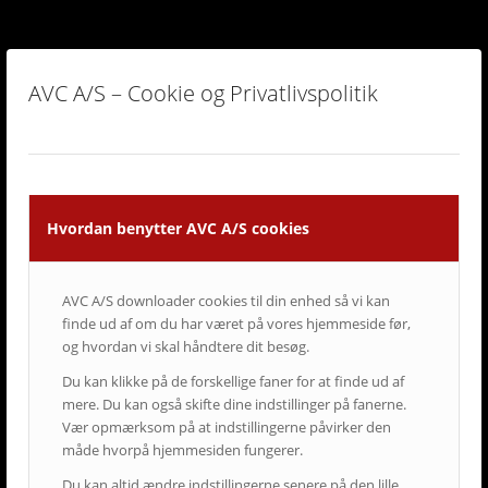
AVC A/S – Cookie og Privatlivspolitik
Hvordan benytter AVC A/S cookies
AVC A/S downloader cookies til din enhed så vi kan
finde ud af om du har været på vores hjemmeside før,
og hvordan vi skal håndtere dit besøg.
Du kan klikke på de forskellige faner for at finde ud af
mere. Du kan også skifte dine indstillinger på fanerne.
Vær opmærksom på at indstillingerne påvirker den
måde hvorpå hjemmesiden fungerer.
Du kan altid ændre indstillingerne senere på den lille