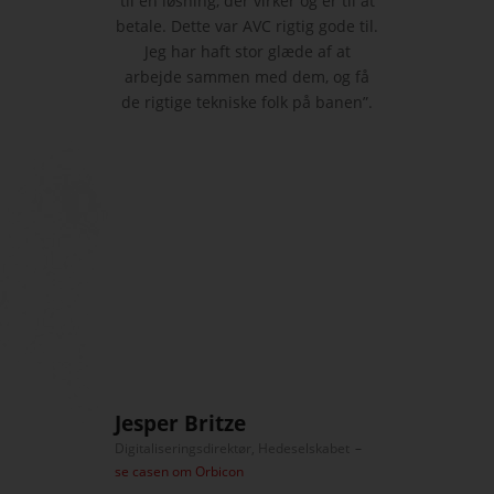
til en løsning, der virker og er til at
betale. Dette var AVC rigtig gode til.
Jeg har haft stor glæde af at
arbejde sammen med dem, og få
de rigtige tekniske folk på banen”.
Jesper Britze
Digitaliseringsdirektør, Hedeselskabet
–
se casen om Orbicon