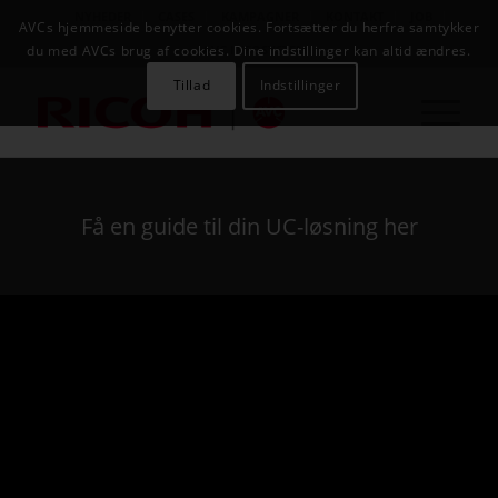
NYHEDER
CASES
KAMPAGNER
KONTAKT
JOB
AVCs hjemmeside benytter cookies. Fortsætter du herfra samtykker
AVC INFOSYSTEM
du med AVCs brug af cookies. Dine indstillinger kan altid ændres.
Tillad
Indstillinger
Få en guide til din UC-løsning her