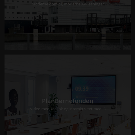
Moderne domicil, moderne AV-løsninger
PlanBørnefonden
Video med Yealink og interaktivitet med i3