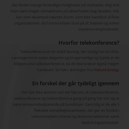
Der findes mange forskellige muligheder på markedet, dog skal
man være meget obmærksom på sikkerheden bag facaden. Her
kan som eksempel nævnes Zoom, som blev bandlyst af flere
organisationer, da Corona krisen stod på sit højeste og online
møderne eksploderede.
Hvorfor telekonference?
Telekonference er en stabil løsning, der stadig har sit virke.
Løsningerne er super elegante og brugervenlige og typisk er de
billigere end videokonference, da de ikke kræver ligeså megen
hardware. Se f.eks. løsningen hos
Nature Energy
En forskel der går tydeligt igennem
Der kan ikke ændres ved det faktum, at videokonference,
webkonference og telekonference gang på gang har vist sig at
være ressourcebesparende på bundlinjen. Samtidig er de alle 3
fleksible samarbejdsværktøjer, der gør en forskel i
virksomhedens interne og eksterne relationer samt
beslutningsprocesser.