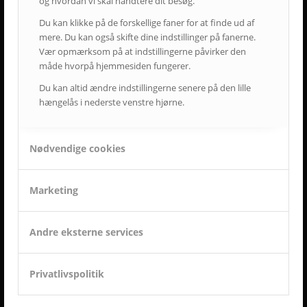
og hvordan vi skal håndtere dit besøg.
Du kan klikke på de forskellige faner for at finde ud af
mere. Du kan også skifte dine indstillinger på fanerne.
Vær opmærksom på at indstillingerne påvirker den
måde hvorpå hjemmesiden fungerer.
Du kan altid ændre indstillingerne senere på den lille
hængelås i nederste venstre hjørne.
Nødvendige cookies
Marketing
SENESTE AVC KAMPAGNER
Andre eksterne services
Kampagne – Lenovo ThinkSmart One
12. juni 2026 - 10:27
Kampagne – Stor skærm – Lille pris
Privatlivspolitik
17. maj 2026 - 12:22
Kampagne – Jabra PanaCast 50 Android