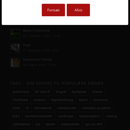
3. april 2026 - 10:41
Fortsæt
Afvis
SENESTE AVC CASES
Better Collective
27. november 2025 - 14:43
Vega
21. december 2023 - 9:52
Restaurant Tiende
18. august 2023 - 11:56
TAGS – DIN GENVEJ TIL POPULÆRE EMNER
auditorium
AV over IP
biograf
byrådssal
cinema
ClickShare
crestron
digitalskiltning
epson
eventrum
hotel
i3
infoskærme
interaktivitet
interaktiv projektor
kirke
konferencelokaler
Landscape
laserprojektor
Leasing
LEDskærme
lyd
lærred
mødelokaler
nyt om AVC