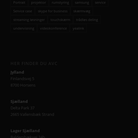
Portrait
projektor
rumstyring
samsung
service
Service case
skype for business
skærmvæg
streaming løsninger
touchskærm
trådløs deling
undervisning
videokonference
yealink
HER FINDER DU AVC
Jylland
Finlandsvej 5
8700 Horsens
Sjælland
Delta Park 37
2665 Vallensbæk Strand
Lager Sjælland
Baldersbækvej 24b