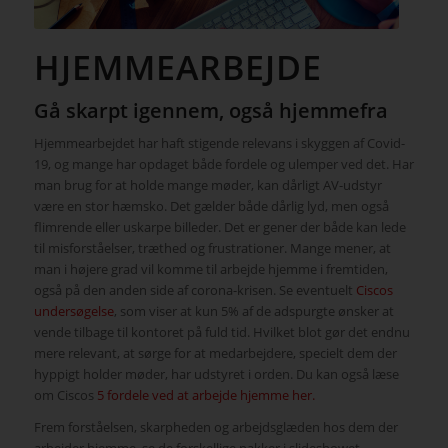
HJEMMEARBEJDE
Gå skarpt igennem, også hjemmefra
Hjemmearbejdet har haft stigende relevans i skyggen af Covid-
19, og mange har opdaget både fordele og ulemper ved det. Har
man brug for at holde mange møder, kan dårligt AV-udstyr
være en stor hæmsko. Det gælder både dårlig lyd, men også
flimrende eller uskarpe billeder. Det er gener der både kan lede
til misforståelser, træthed og frustrationer. Mange mener, at
man i højere grad vil komme til arbejde hjemme i fremtiden,
også på den anden side af corona-krisen. Se eventuelt
Ciscos
undersøgelse
, som viser at kun 5% af de adspurgte ønsker at
vende tilbage til kontoret på fuld tid. Hvilket blot gør det endnu
mere relevant, at sørge for at medarbejdere, specielt dem der
hyppigt holder møder, har udstyret i orden. Du kan også læse
om Ciscos
5 fordele ved at arbejde hjemme her.
Frem forståelsen, skarpheden og arbejdsglæden hos dem der