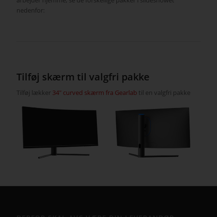
arbejder hjemme, se de forskellige pakker i slideshowet
nedenfor:
Tilføj skærm til valgfri pakke
Tilføj lækker
34″ curved skærm fra Gearlab
til en valgfri pakke