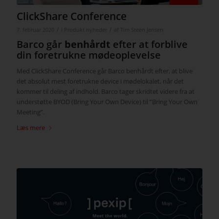
ClickShare Conference
/
/
7. februar 2020
i
Produkt nyheder
af
Tim Steen Jensen
Barco går
benhårdt
efter at forblive
din foretrukne mødeoplevelse
Med ClickShare Conference går Barco benhårdt efter, at blive
det absolut mest foretrukne device i mødelokalet, når det
kommer til deling af indhold. Barco tager skridtet videre fra at
understøtte BYOD (Bring Your Own Device) til ”Bring Your Own
Meeting”.
Læs mere