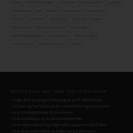
kirke
konferencelokaler
Landscape
laserprojektor
Leasing
LEDskærme
lyd
lærred
mødelokaler
nyt om AVC
Portrait
projektor
rumstyring
samsung
service
Service case
skype for business
skærmvæg
streaming løsninger
touchskærm
trådløs deling
undervisning
videokonference
yealink
DERFOR SKAL AVC VÆRE DIN LEVERANDØR
• Vi går all in på en god dialog og et godt samarbejde.
• Vi lytter og har fokus på din virksomhed og Jeres behov.
• Vi er AV-begejstrede og innovative.
• Vi er udviklings- og kvalitetsorienterede.
• Vi er vedholdende og følger altid opgaven helt til dørs.
• Vi er ansvarsbevidste og følger op på løsningen.