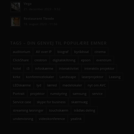
Vega
21. december 2023 - 9:52
Restaurant Tiende
18. august 2023 - 11:56
TAGS – DIN GENVEJ TIL POPULÆRE EMNER
auditorium
AV over IP
biograf
byrådssal
cinema
ClickShare
crestron
digitalskiltning
epson
eventrum
hotel
i3
infoskærme
interaktivitet
interaktiv projektor
kirke
konferencelokaler
Landscape
laserprojektor
Leasing
LEDskærme
lyd
lærred
mødelokaler
nyt om AVC
Portrait
projektor
rumstyring
samsung
service
Service case
skype for business
skærmvæg
streaming løsninger
touchskærm
trådløs deling
undervisning
videokonference
yealink