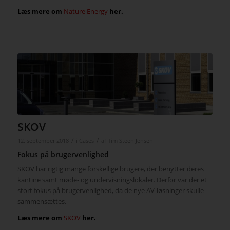
Læs mere om
Nature Energy
her.
SKOV
/
/
12. september 2018
i
Cases
af
Tim Steen Jensen
Fokus på brugervenlighed
SKOV har rigtig mange forskellige brugere, der benytter deres
kantine samt møde- og undervisningslokaler. Derfor var der et
stort fokus på brugervenlighed, da de nye AV-løsninger skulle
sammensættes.
Læs mere om
SKOV
her.