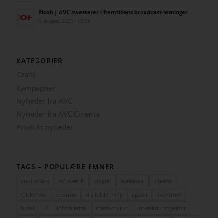
Ricoh | AVC investerer i fremtidens broadcast-løsninger
5. august 2025 - 12:06
KATEGORIER
Cases
Kampagner
Nyheder fra AVC
Nyheder fra AVC Cinema
Produkt nyheder
TAGS – POPULÆRE EMNER
auditorium
AV over IP
biograf
byrådssal
cinema
ClickShare
crestron
digitalskiltning
epson
eventrum
hotel
i3
infoskærme
interaktivitet
interaktiv projektor