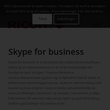
NYHEDER
CASES
KAMPAGNER
KONTAKT
JOB
AVCs hjemmeside benytter cookies. Fortsætter du herfra samtykker
AVC INFOSYSTEM
du med AVCs brug af cookies. Dine indstillinger kan altid ændres.
Tillad
Indstillinger
Skype for business
Skype for business er en professionelt videkonferencesoftware.
Vidste du at videokonference er en af de investeringer der
hurtigst er tjent ind igen? Videokonference er
ressourcebesparende og giver dig mulighed for blandt andet at
effektivisere beslutningsprocesser, skabe en tættere dialog med
kunder og leverandører, skabe et bedre samarbejdsmiljø på
tværs af afdelinger, lokationer og enheder i hele landet, ja sågar
hele verden! Alt sammen uden lange rejser og øget tidsforbrug.
Hvilket også skærper din grønne profil.