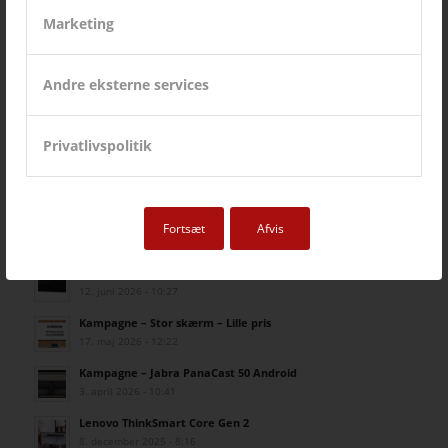
Marketing
Orbicon
Andre eksterne services
Privatlivspolitik
Fortsæt
Afvis
SIDSTE NYT FRA AVC
Kampagne – Lenovo ThinkSmart One
12. juni 2026 - 10:27
Kampagne – Stor skærm – Lille pris
17. maj 2026 - 12:22
Kampagne – Jabra PanaCast 50 Android
3. april 2026 - 10:41
Lenovo ThinkSmart Core Gen 2
8. december 2025 - 8:16