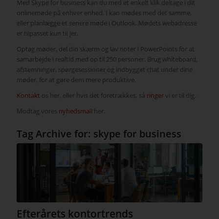
Med Skype for business kan du med et enkelt klik deltage i dit
onlinemøde på enhver enhed. I kan mødes med det samme,
eller planlægge et senere møde i Outlook. Mødets webadresse
er tilpasset kun til jer.
Optag møder, del din skærm og lav noter i PowerPoints for at
samarbejde i realtid med op til 250 personer. Brug whiteboard,
afstemninger, spørgesessioner og indbygget chat under dine
møder, for at gøre dem mere produktive.
Kontakt
os her, eller hvis det foretrækkes, så
ringer
vi er til dig.
Modtag vores
nyhedsmail
her.
Tag Archive for:
skype for business
Efterårets kontortrends