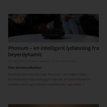
Phonum – en intelligent lydløsning fra
beyerdynamic
/
/
24. maj 2018
i
Produkt nyheder
af
Tim Steen Jensen
Klar kommunikation
Beyerdynamic introducerer Phonum – en mobil, trådløs
bordmikrofon med indbygget højttaler til telekonferencer i
huddle rooms og til mindre mødelokaler.
Læs mere