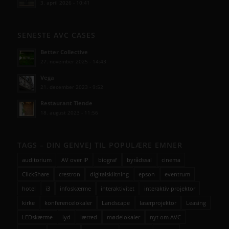
3. april 2026 - 10:41
SENESTE AVC CASES
Better Collective
27. november 2025 - 14:43
Vega
21. december 2023 - 9:52
Restaurant Tiende
18. august 2023 - 11:56
TAGS – DIN GENVEJ TIL POPULÆRE EMNER
auditorium
AV over IP
biograf
byrådssal
cinema
ClickShare
crestron
digitalskiltning
epson
eventrum
hotel
i3
infoskærme
interaktivitet
interaktiv projektor
kirke
konferencelokaler
Landscape
laserprojektor
Leasing
LEDskærme
lyd
lærred
mødelokaler
nyt om AVC