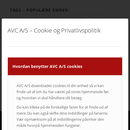
TAGS – POPULÆRE EMNER
auditorium
AV over IP
biograf
byrådssal
cinema
ClickShare
crestron
digitalskiltning
epson
eventrum
AVC A/S – Cookie og Privatlivspolitik
hotel
i3
infoskærme
interaktivitet
interaktiv projektor
kirke
konferencelokaler
Landscape
laserprojektor
Leasing
LEDskærme
lyd
lærred
mødelokaler
nyt om AVC
Portrait
projektor
rumstyring
samsung
service
Hvordan benytter AVC A/S cookies
Service case
skype for business
skærmvæg
streaming løsninger
touchskærm
trådløs deling
undervisning
videokonference
yealink
AVC A/S downloader cookies til din enhed så vi kan
finde ud af om du har været på vores hjemmeside før,
og hvordan vi skal håndtere dit besøg.
Du kan klikke på de forskellige faner for at finde ud af
mere. Du kan også skifte dine indstillinger på fanerne.
Vær opmærksom på at indstillingerne påvirker den
måde hvorpå hjemmesiden fungerer.
DERFOR SKAL AVC VÆRE DIN LEVERANDØR