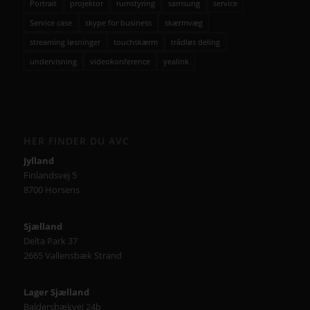
Portrait
projektor
rumstyring
samsung
service
Service case
skype for business
skærmvæg
streaming løsninger
touchskærm
trådløs deling
undervisning
videokonference
yealink
HER FINDER DU AVC
Jylland
Finlandsvej 5
8700 Horsens
Sjælland
Delta Park 37
2665 Vallensbæk Strand
Lager Sjælland
Baldersbækvej 24b