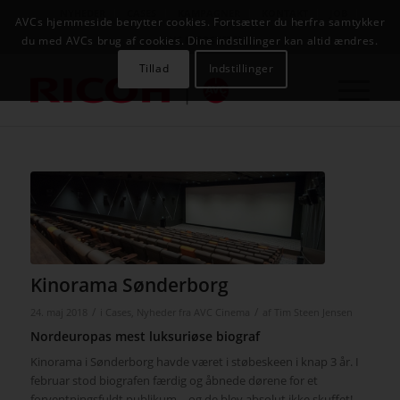
NYHEDER
CASES
KAMPAGNER
KONTAKT
JOB
AVCs hjemmeside benytter cookies. Fortsætter du herfra samtykker
AVC INFOSYSTEM
du med AVCs brug af cookies. Dine indstillinger kan altid ændres.
Tillad
Indstillinger
Kinorama Sønderborg
/
/
24. maj 2018
i
Cases
,
Nyheder fra AVC Cinema
af
Tim Steen Jensen
Nordeuropas mest luksuriøse biograf
Kinorama i Sønderborg havde været i støbeskeen i knap 3 år. I
februar stod biografen færdig og åbnede dørene for et
forventningsfuldt publikum – og de blev absolut ikke skuffet!