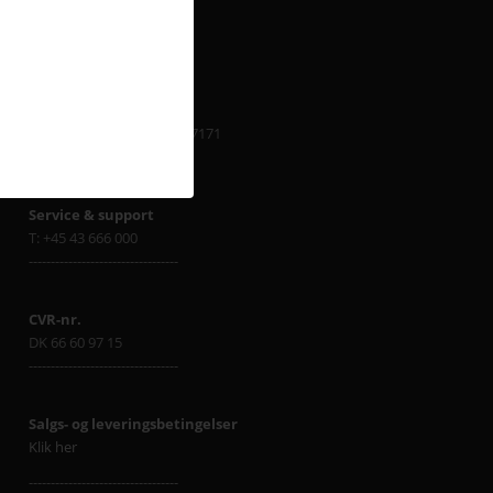
Fyn
Cikorievej 28
5220 Odense SØ
Kontakt os på
info@avc.dk el. +45 8870 7171
----------------------------------
Service & support
T: +45 43 666 000
----------------------------------
CVR-nr.
DK 66 60 97 15
----------------------------------
Salgs- og leveringsbetingelser
Klik her
----------------------------------