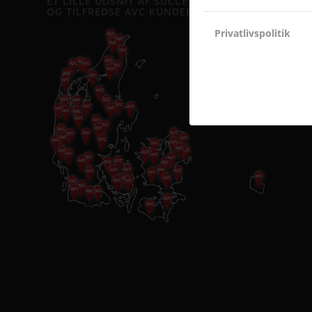
ET LILLE UDSNIT AF SUCCESFULDE LØSNINGER
OG TILFREDSE AVC KUNDER
Privatlivspolitik