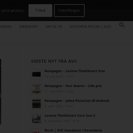
R
CASES
KAMPAGNER
KONTAKT
JOB
AVC INFOSYSTEM
Tillad
Indstillinger
 altid ændres.
INEMA
WEBSHOP
SKI 02.70
UDFORSK RICOH | AVC
SIDSTE NYT FRA AVC
Kampagne – Lenovo ThinkSmart One
12. juni 2026 - 10:27
Kampagne – Stor skærm – Lille pris
17. maj 2026 - 12:22
Kampagne – Jabra PanaCast 50 Android
3. april 2026 - 10:41
Lenovo ThinkSmart Core Gen 2
8. december 2025 - 8:16
Ricoh | AVC investerer i fremtidens