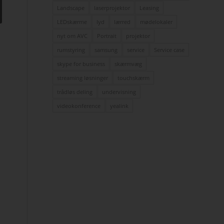
Landscape
laserprojektor
Leasing
LEDskærme
lyd
lærred
mødelokaler
nyt om AVC
Portrait
projektor
rumstyring
samsung
service
Service case
skype for business
skærmvæg
streaming løsninger
touchskærm
trådløs deling
undervisning
videokonference
yealink