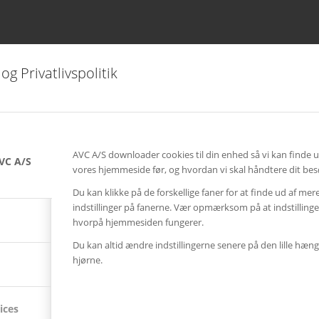
og Privatlivspolitik
SENESTE AVC KAMPAGNER
Kampagne – Lenovo ThinkSmart One
12. juni 2026 - 10:27
AVC A/S downloader cookies til din enhed så vi kan finde 
Kampagne – Stor skærm – Lille pris
VC A/S
vores hjemmeside før, og hvordan vi skal håndtere dit bes
17. maj 2026 - 12:22
Du kan klikke på de forskellige faner for at finde ud af mer
Kampagne – Jabra PanaCast 50 Android
indstillinger på fanerne. Vær opmærksom på at indstillin
3. april 2026 - 10:41
hvorpå hjemmesiden fungerer.
Du kan altid ændre indstillingerne senere på den lille hæng
SENESTE AVC CASES
hjørne.
Better Collective
27. november 2025 - 14:43
ices
Vega