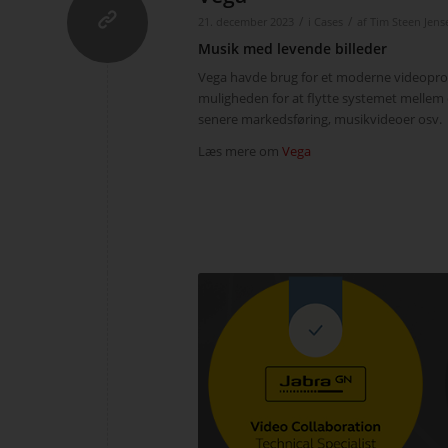
/
/
21. december 2023
i
Cases
af
Tim Steen Jens
Musik med levende billeder
Vega havde brug for et moderne videopro
muligheden for at flytte systemet mellem d
senere markedsføring, musikvideoer osv.
Læs mere om
Vega