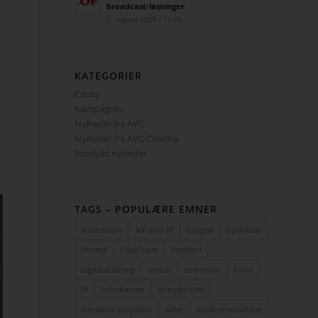
broadcast-løsninger
5. august 2025 - 12:06
KATEGORIER
Cases
Kampagner
Nyheder fra AVC
Nyheder fra AVC Cinema
Produkt nyheder
TAGS – POPULÆRE EMNER
auditorium
AV over IP
biograf
byrådssal
cinema
ClickShare
crestron
digitalskiltning
epson
eventrum
hotel
i3
infoskærme
interaktivitet
interaktiv projektor
kirke
konferencelokaler