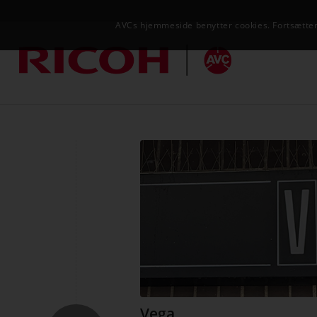
AVCs hjemmeside benytter cookies. Fortsætter 
Vega