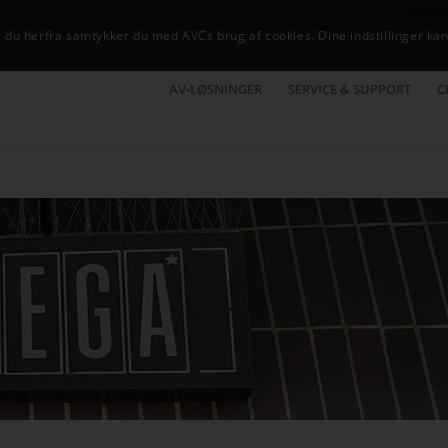
NYHEDE
du herfra samtykker du med AVCs brug af cookies. Dine indstillinger kan
AV-LØSNINGER
SERVICE & SUPPORT
C