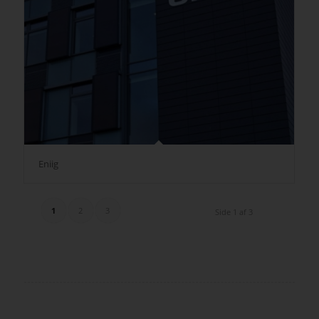
Eniig
1
2
3
Side 1 af 3