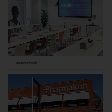
PlanBørnefonden