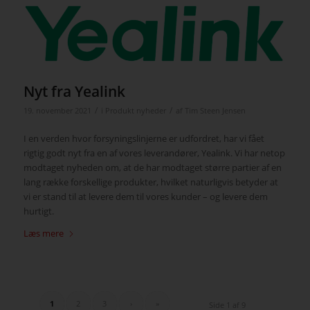
Nyt fra Yealink
/
/
19. november 2021
i
Produkt nyheder
af
Tim Steen Jensen
I en verden hvor forsyningslinjerne er udfordret, har vi fået
rigtig godt nyt fra en af vores leverandører, Yealink. Vi har netop
modtaget nyheden om, at de har modtaget større partier af en
lang række forskellige produkter, hvilket naturligvis betyder at
vi er stand til at levere dem til vores kunder – og levere dem
hurtigt.
Læs mere
1
2
3
›
»
Side 1 af 9