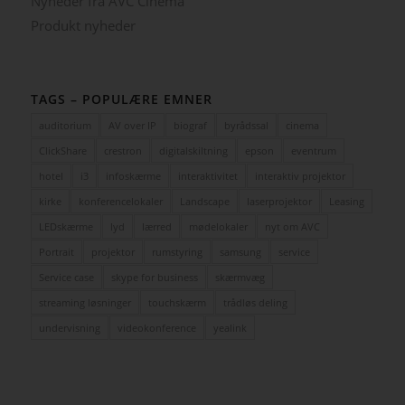
Nyheder fra AVC Cinema
Produkt nyheder
TAGS – POPULÆRE EMNER
auditorium
AV over IP
biograf
byrådssal
cinema
ClickShare
crestron
digitalskiltning
epson
eventrum
hotel
i3
infoskærme
interaktivitet
interaktiv projektor
kirke
konferencelokaler
Landscape
laserprojektor
Leasing
LEDskærme
lyd
lærred
mødelokaler
nyt om AVC
Portrait
projektor
rumstyring
samsung
service
Service case
skype for business
skærmvæg
streaming løsninger
touchskærm
trådløs deling
undervisning
videokonference
yealink