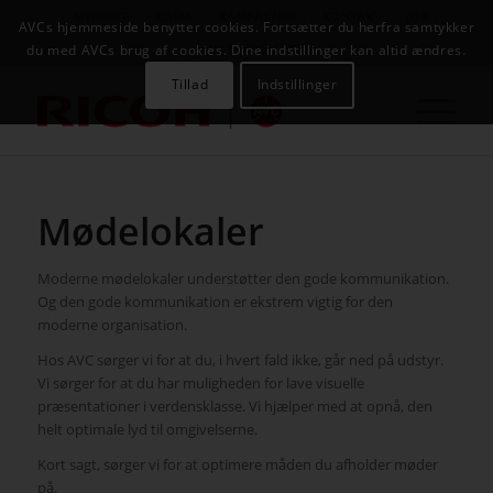
NYHEDER
CASES
KAMPAGNER
KONTAKT
JOB
AVCs hjemmeside benytter cookies. Fortsætter du herfra samtykker
AVC INFOSYSTEM
du med AVCs brug af cookies. Dine indstillinger kan altid ændres.
Tillad
Indstillinger
Mødelokaler
Moderne mødelokaler understøtter den gode kommunikation.
Og den gode kommunikation er ekstrem vigtig for den
moderne organisation.
Hos AVC sørger vi for at du, i hvert fald ikke, går ned på udstyr.
Vi sørger for at du har muligheden for lave visuelle
præsentationer i verdensklasse. Vi hjælper med at opnå, den
helt optimale lyd til omgivelserne.
Kort sagt, sørger vi for at optimere måden du afholder møder
på.