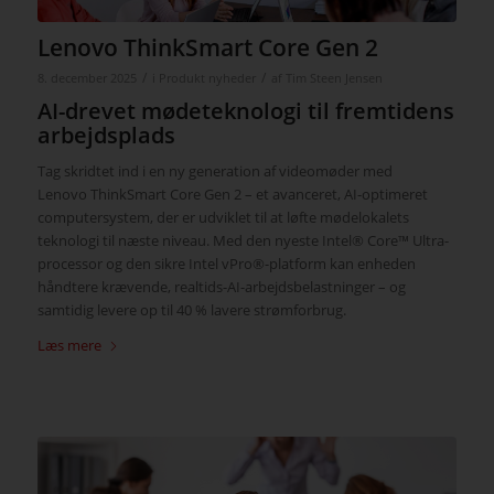
Lenovo ThinkSmart Core Gen 2
/
/
8. december 2025
i
Produkt nyheder
af
Tim Steen Jensen
AI-drevet mødeteknologi til fremtidens
arbejdsplads
Tag skridtet ind i en ny generation af videomøder med
Lenovo
ThinkSmart
Core Gen 2 – et avanceret, AI-optimeret
computersystem, der er udviklet til at løfte mødelokalets
teknologi til næste niveau. Med den nyeste Intel® Core™
Ultra
-
processor og den sikre Intel
vPro
®-platform kan enheden
håndtere krævende, realtids-AI-arbejdsbelastninger – og
samtidig levere op til 40 % lavere strømforbrug.
Læs mere