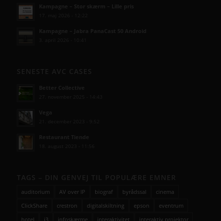
Kampagne – Stor skærm – Lille pris
17. maj 2026 - 12:22
Kampagne – Jabra PanaCast 50 Android
3. april 2026 - 10:41
SENESTE AVC CASES
Better Collective
27. november 2025 - 14:43
Vega
21. december 2023 - 9:52
Restaurant Tiende
18. august 2023 - 11:56
TAGS – DIN GENVEJ TIL POPULÆRE EMNER
auditorium
AV over IP
biograf
byrådssal
cinema
ClickShare
crestron
digitalskiltning
epson
eventrum
hotel
i3
infoskærme
interaktivitet
interaktiv projektor