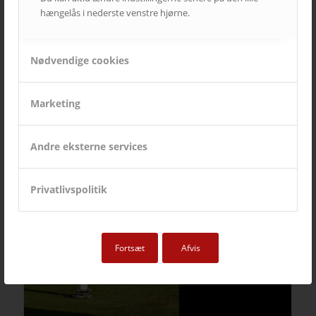
hængelås i nederste venstre hjørne.
Nødvendige cookies
OK a.m.b.a.
Marketing
Andre eksterne services
Privatlivspolitik
Fortsæt
Afvis