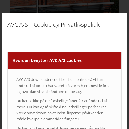
AVC A/S – Cookie og Privatlivspolitik
Pharmakon
Hvordan benytter AVC A/S cookies
AVC A/S downloader cookies til din enhed så vi kan
finde ud af om du har været på vores hjemmeside før,
og hvordan vi skal håndtere dit besøg.
Du kan klikke på de forskellige faner for at finde ud af
mere. Du kan også skifte dine indstillinger på fanerne.
Vær opmærksom på at indstillingerne påvirker den
måde hvorpå hjemmesiden fungerer.
Du kan altid ændre indstillingerne senere på den lille