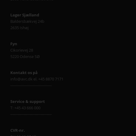
Lager Sjælland
Baldersbækvej 24b
2635 Ishøj
Fyn
Cikorievej 28
5220 Odense SØ
Kontakt os på
info@avc.dk el. +45 8870 7171
----------------------------------
Service & support
T: +45 43 666 000
----------------------------------
CVR-nr.