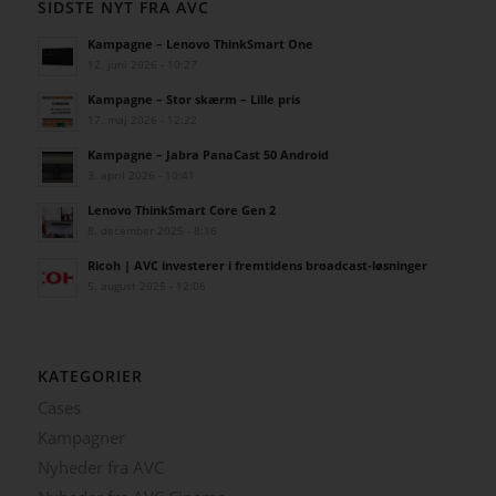
SIDSTE NYT FRA AVC
Kampagne – Lenovo ThinkSmart One
12. juni 2026 - 10:27
Kampagne – Stor skærm – Lille pris
17. maj 2026 - 12:22
Kampagne – Jabra PanaCast 50 Android
3. april 2026 - 10:41
Lenovo ThinkSmart Core Gen 2
8. december 2025 - 8:16
Ricoh | AVC investerer i fremtidens broadcast-løsninger
5. august 2025 - 12:06
KATEGORIER
Cases
Kampagner
Nyheder fra AVC