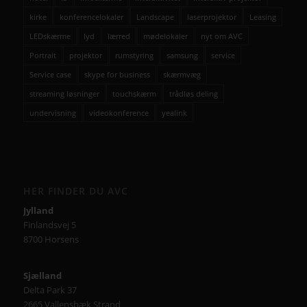
kirke
konferencelokaler
Landscape
laserprojektor
Leasing
LEDskærme
lyd
lærred
mødelokaler
nyt om AVC
Portrait
projektor
rumstyring
samsung
service
Service case
skype for business
skærmvæg
streaming løsninger
touchskærm
trådløs deling
undervisning
videokonference
yealink
HER FINDER DU AVC
Jylland
Finlandsvej 5
8700 Horsens
Sjælland
Delta Park 37
2665 Vallensbæk Strand