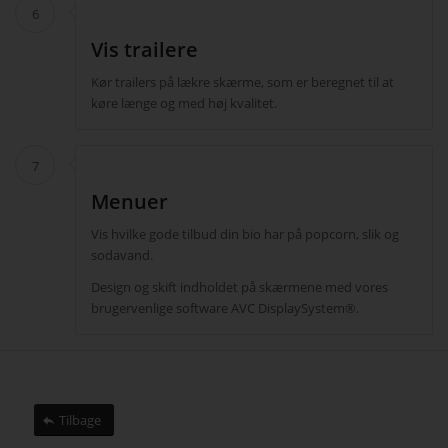
6
Vis trailere
Kør trailers på lækre skærme, som er beregnet til at
køre længe og med høj kvalitet.
7
Menuer
Vis hvilke gode tilbud din bio har på popcorn, slik og
sodavand.
Design og skift indholdet på skærmene med vores
brugervenlige software AVC DisplaySystem®.
Tilbage