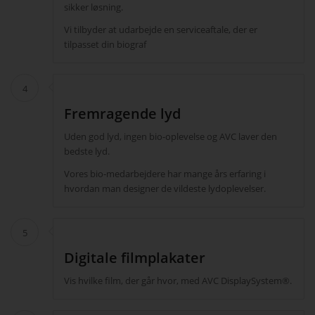
sikker løsning.
Vi tilbyder at udarbejde en serviceaftale, der er
tilpasset din biograf
4
Fremragende lyd
Uden god lyd, ingen bio-oplevelse og AVC laver den
bedste lyd.
Vores bio-medarbejdere har mange års erfaring i
hvordan man designer de vildeste lydoplevelser.
5
Digitale filmplakater
Vis hvilke film, der går hvor, med AVC DisplaySystem®.