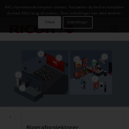
NYHEDER
CASES
KAMPAGNER
KONTAKT
JOB
AVCs hjemmeside benytter cookies. Fortsætter du herfra samtykker
AVC INFOSYSTEM
du med AVCs brug af cookies. Dine indstillinger kan altid ændres.
Tillad
Indstillinger
4
7
2
5
3
6
1
1
Biografprojektorer