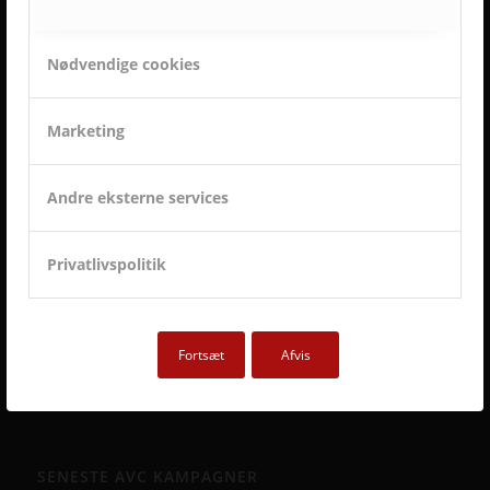
OG TILFREDSE AVC KUNDER
Nødvendige cookies
Marketing
Andre eksterne services
Privatlivspolitik
Fortsæt
Afvis
SENESTE AVC KAMPAGNER