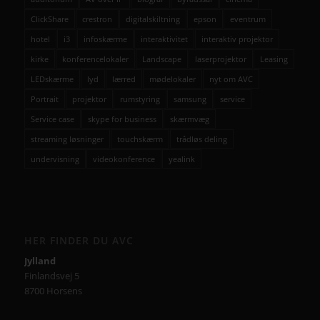
ClickShare
crestron
digitalskiltning
epson
eventrum
hotel
i3
infoskærme
interaktivitet
interaktiv projektor
kirke
konferencelokaler
Landscape
laserprojektor
Leasing
LEDskærme
lyd
lærred
mødelokaler
nyt om AVC
Portrait
projektor
rumstyring
samsung
service
Service case
skype for business
skærmvæg
streaming løsninger
touchskærm
trådløs deling
undervisning
videokonference
yealink
HER FINDER DU AVC
Jylland
Finlandsvej 5
8700 Horsens