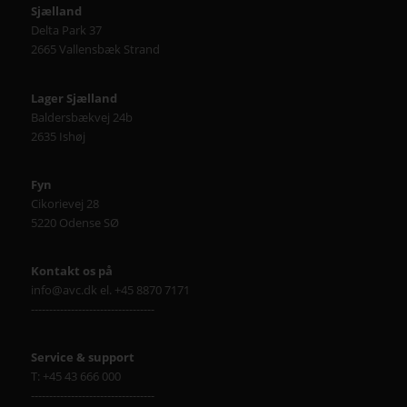
Sjælland
Delta Park 37
2665 Vallensbæk Strand
Lager Sjælland
Baldersbækvej 24b
2635 Ishøj
Fyn
Cikorievej 28
5220 Odense SØ
Kontakt os på
info@avc.dk el. +45 8870 7171
----------------------------------
Service & support
T: +45 43 666 000
----------------------------------