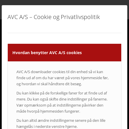
AVC A/S – Cookie og Privatlivspolitik
DERFOR SKAL AVC VÆRE DIN LEVERANDØR
• Vi går all in på en god dialog og et godt samarbejde.
Hvordan benytter AVC A/S cookies
• Vi lytter og har fokus på din virksomhed og Jeres behov.
• Vi er AV-begejstrede og innovative.
• Vi er udviklings- og kvalitetsorienterede.
• Vi er vedholdende og følger altid opgaven helt til dørs.
AVC A/S downloader cookies til din enhed så vi kan
• Vi er ansvarsbevidste og følger op på løsningen.
finde ud af om du har været på vores hjemmeside før,
• Vi tilbyder dig Danmarks bedste service & support.
og hvordan vi skal håndtere dit besøg.
• Vi er landsdækkende.
Du kan klikke på de forskellige faner for at finde ud af
• Vi har mere end 50-års erfaring inden for AV-branchen.
mere. Du kan også skifte dine indstillinger på fanerne.
• Vi skaber langsigtede løsninger.
Vær opmærksom på at indstillingerne påvirker den
• Vi ved at tilfredse kunder giver langvarige samarbejder.
måde hvorpå hjemmesiden fungerer.
Du kan altid ændre indstillingerne senere på den lille
hængelås i nederste venstre hjørne.
ET LILLE UDSNIT AF SUCCESFULDE LØSNINGER