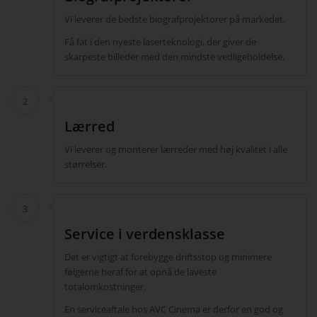
Vi leverer de bedste biografprojektorer på markedet.
Få fat i den nyeste laserteknologi, der giver de
skarpeste billeder med den mindste vedligeholdelse.
2
Lærred
Vi leverer og monterer lærreder med høj kvalitet i alle
størrelser.
3
Service i verdensklasse
Det er vigtigt at forebygge driftsstop og minimere
følgerne heraf for at opnå de laveste
totalomkostninger.
En serviceaftale hos AVC Cinema er derfor en god og