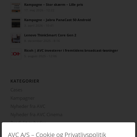
Kampagne – Stor skærm – Lille pris
17. maj 2026 - 12:22
Kampagne – Jabra PanaCast 50 Android
3. april 2026 - 10:41
Lenovo ThinkSmart Core Gen 2
8. december 2025 - 8:16
Ricoh | AVC investerer i fremtidens broadcast-løsninger
5. august 2025 - 12:06
KATEGORIER
Cases
Kampagner
Nyheder fra AVC
Nyheder fra AVC Cinema
Produkt nyheder
AVC A/S – Cookie og Privatlivspolitik