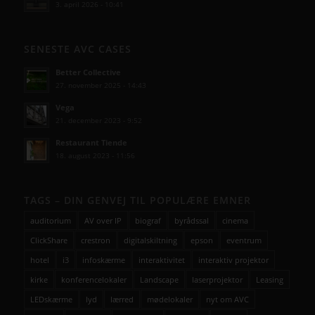
3. april 2026 - 10:41
SENESTE AVC CASES
Better Collective
27. november 2025 - 14:43
Vega
21. december 2023 - 9:52
Restaurant Tiende
18. august 2023 - 11:56
TAGS – DIN GENVEJ TIL POPULÆRE EMNER
auditorium
AV over IP
biograf
byrådssal
cinema
ClickShare
crestron
digitalskiltning
epson
eventrum
hotel
i3
infoskærme
interaktivitet
interaktiv projektor
kirke
konferencelokaler
Landscape
laserprojektor
Leasing
LEDskærme
lyd
lærred
mødelokaler
nyt om AVC