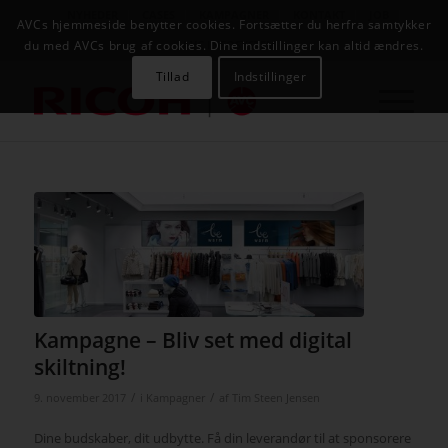
NYHEDER
CASES
KAMPAGNER
KONTAKT
JOB
AVCs hjemmeside benytter cookies. Fortsætter du herfra samtykker
AVC INFOSYSTEM
du med AVCs brug af cookies. Dine indstillinger kan altid ændres.
Tillad
Indstillinger
Kampagne – Bliv set med digital
skiltning!
/
/
9. november 2017
i
Kampagner
af
Tim Steen Jensen
Dine budskaber, dit udbytte. Få din leverandør til at sponsorere