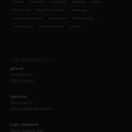
Portrait
projektor
rumstyring
samsung
service
Service case
skype for business
skærmvæg
streaming løsninger
touchskærm
trådløs deling
undervisning
videokonference
yealink
HER FINDER DU AVC
Jylland
Finlandsvej 5
8700 Horsens
Sjælland
Delta Park 37
2665 Vallensbæk Strand
Lager Sjælland
Baldersbækvej 24b