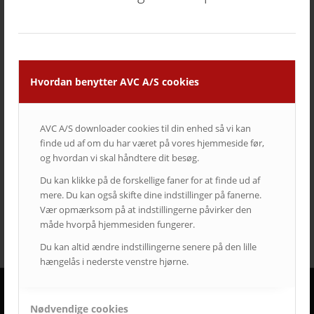
TAGS – POPULÆRE EMNER
auditorium
AV over IP
biograf
byrådssal
cinema
ClickShare
crestron
digitalskiltning
epson
eventrum
Hvordan benytter AVC A/S cookies
hotel
i3
infoskærme
interaktivitet
interaktiv projektor
kirke
konferencelokaler
Landscape
laserprojektor
Leasing
LEDskærme
lyd
lærred
mødelokaler
nyt om AVC
AVC A/S downloader cookies til din enhed så vi kan
finde ud af om du har været på vores hjemmeside før,
Portrait
projektor
rumstyring
samsung
service
og hvordan vi skal håndtere dit besøg.
Service case
skype for business
skærmvæg
Du kan klikke på de forskellige faner for at finde ud af
streaming løsninger
touchskærm
trådløs deling
mere. Du kan også skifte dine indstillinger på fanerne.
undervisning
videokonference
yealink
Vær opmærksom på at indstillingerne påvirker den
måde hvorpå hjemmesiden fungerer.
Du kan altid ændre indstillingerne senere på den lille
hængelås i nederste venstre hjørne.
Nødvendige cookies
DERFOR SKAL AVC VÆRE DIN LEVERANDØR