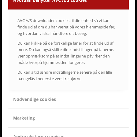
Hvordan benytter AVC A/S cookies
• Vi ved at tilfredse kunder giver langvarige samarbejder.
AVC A/S downloader cookies til din enhed så vi kan
ET LILLE UDSNIT AF SUCCESFULDE LØSNINGER
finde ud af om du har været på vores hjemmeside før,
OG TILFREDSE AVC KUNDER
og hvordan vi skal håndtere dit besøg.
Du kan klikke på de forskellige faner for at finde ud af
mere. Du kan også skifte dine indstillinger på fanerne.
Vær opmærksom på at indstillingerne påvirker den
måde hvorpå hjemmesiden fungerer.
Du kan altid ændre indstillingerne senere på den lille
hængelås i nederste venstre hjørne.
Nødvendige cookies
Marketing
Andre eksterne services