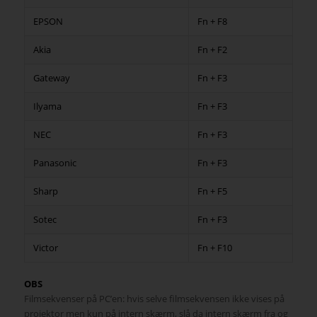
EPSON
Fn + F8
Akia
Fn + F2
Gateway
Fn + F3
Ilyama
Fn + F3
NEC
Fn + F3
Panasonic
Fn + F3
Sharp
Fn + F5
Sotec
Fn + F3
Victor
Fn + F10
OBS
Filmsekvenser på PC’en: hvis selve filmsekvensen ikke vises på
projektor men kun på intern skærm, slå da intern skærm fra og