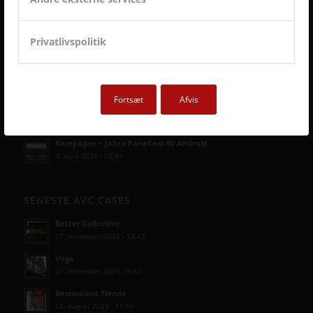
Privatlivspolitik
SENESTE AVC KAMPAGNER
Kampagne – Lenovo ThinkSmart One
12. juni 2026 - 10:27
Fortsæt
Afvis
Kampagne – Stor skærm – Lille pris
17. maj 2026 - 12:22
Kampagne – Jabra PanaCast 50 Android
3. april 2026 - 10:41
SENESTE AVC CASES
Better Collective
27. november 2025 - 14:43
Vega
21. december 2023 - 9:52
Restaurant Tiende
18. august 2023 - 11:56