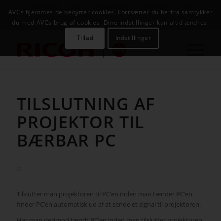
NYHEDER
CASES
KAMPAGNER
KONTAKT
JOB
AVCs hjemmeside benytter cookies. Fortsætter du herfra samtykker
AVC INFOSYSTEM
du med AVCs brug af cookies. Dine indstillinger kan altid ændres.
Tillad
Indstillinger
TILSLUTNING AF
PROJEKTOR TIL
BÆRBAR PC
Tilslutter man projektoren til PC’en inden man tænder PC’en
finder PC’en automatisk ud af at sende et signal til projektoren.
Har man derimod tændt PC’en inden man tilslutter projektoren,