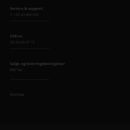
Service & support
T: +45 43 666 000
----------------------------------
CVR-nr.
DK 66 60 97 15
----------------------------------
Salgs- og leveringsbetingelser
Klik her
----------------------------------
Sitemap