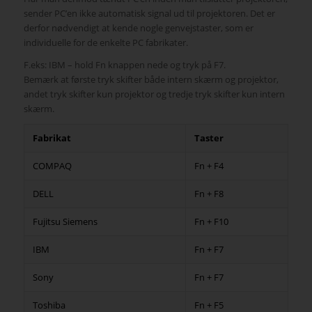
sender PC’en ikke automatisk signal ud til projektoren. Det er
derfor nødvendigt at kende nogle genvejstaster, som er
individuelle for de enkelte PC fabrikater.
F.eks: IBM – hold Fn knappen nede og tryk på F7.
Bemærk at første tryk skifter både intern skærm og projektor,
andet tryk skifter kun projektor og tredje tryk skifter kun intern
skærm.
Fabrikat
Taster
COMPAQ
Fn + F4
DELL
Fn + F8
Fujitsu Siemens
Fn + F10
IBM
Fn + F7
Sony
Fn + F7
Toshiba
Fn + F5