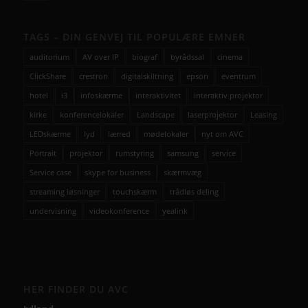
TAGS – DIN GENVEJ TIL POPULÆRE EMNER
auditorium
AV over IP
biograf
byrådssal
cinema
ClickShare
crestron
digitalskiltning
epson
eventrum
hotel
i3
infoskærme
interaktivitet
interaktiv projektor
kirke
konferencelokaler
Landscape
laserprojektor
Leasing
LEDskærme
lyd
lærred
mødelokaler
nyt om AVC
Portrait
projektor
rumstyring
samsung
service
Service case
skype for business
skærmvæg
streaming løsninger
touchskærm
trådløs deling
undervisning
videokonference
yealink
HER FINDER DU AVC