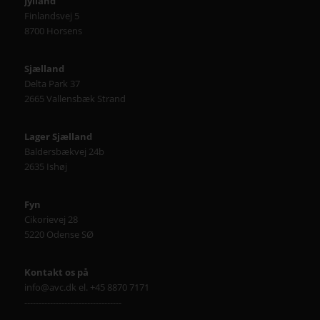
Jylland
Finlandsvej 5
8700 Horsens
Sjælland
Delta Park 37
2665 Vallensbæk Strand
Lager Sjælland
Baldersbækvej 24b
2635 Ishøj
Fyn
Cikorievej 28
5220 Odense SØ
Kontakt os på
info@avc.dk el. +45 8870 7171
----------------------------------