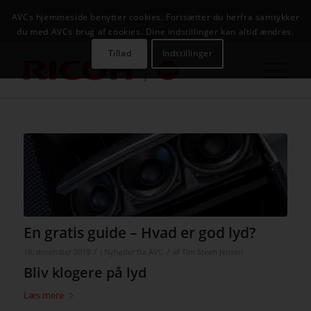
NYHEDER
CASES
KAMPAGNER
KONTAKT
JOB
AVCs hjemmeside benytter cookies. Fortsætter du herfra samtykker
AVC INFOSYSTEM
du med AVCs brug af cookies. Dine indstillinger kan altid ændres.
Tillad
Indstillinger
En gratis guide – Hvad er god lyd?
/
/
18. december 2019
i
Nyheder fra AVC
af
Tim Steen Jensen
Bliv klogere på lyd
Læs mere