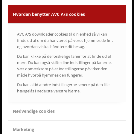
Hvordan benytter AVC A/S cookies
DERFOR SKAL AVC VÆRE DIN LEVERANDØR
• Vi går all in på en god dialog og et godt samarbejde.
• Vi lytter og har fokus på din virksomhed og Jeres behov.
AVC A/S downloader cookies til din enhed så vi kan
• Vi er AV-begejstrede og innovative.
finde ud af om du har været på vores hjemmeside før,
• Vi er udviklings- og kvalitetsorienterede.
og hvordan vi skal håndtere dit besøg.
• Vi er vedholdende og følger altid opgaven helt til dørs.
• Vi er ansvarsbevidste og følger op på løsningen.
Du kan klikke på de forskellige faner for at finde ud af
• Vi tilbyder dig Danmarks bedste service & support.
mere. Du kan også skifte dine indstillinger på fanerne.
• Vi er landsdækkende.
Vær opmærksom på at indstillingerne påvirker den
• Vi har mere end 50-års erfaring inden for AV-branchen.
måde hvorpå hjemmesiden fungerer.
• Vi skaber langsigtede løsninger.
Du kan altid ændre indstillingerne senere på den lille
• Vi ved at tilfredse kunder giver langvarige samarbejder.
hængelås i nederste venstre hjørne.
ET LILLE UDSNIT AF SUCCESFULDE LØSNINGER
Nødvendige cookies
OG TILFREDSE AVC KUNDER
Marketing