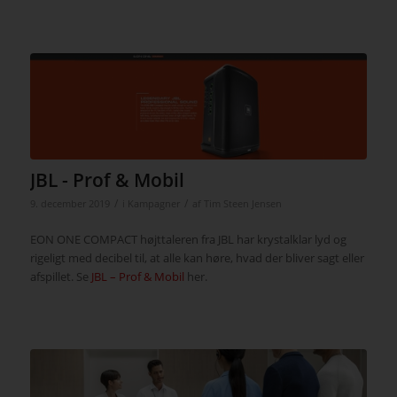
JBL - Prof & Mobil
/
/
9. december 2019
i
Kampagner
af
Tim Steen Jensen
EON ONE COMPACT højttaleren fra JBL har krystalklar lyd og
rigeligt med decibel til, at alle kan høre, hvad der bliver sagt eller
afspillet. Se
JBL – Prof & Mobil
her.