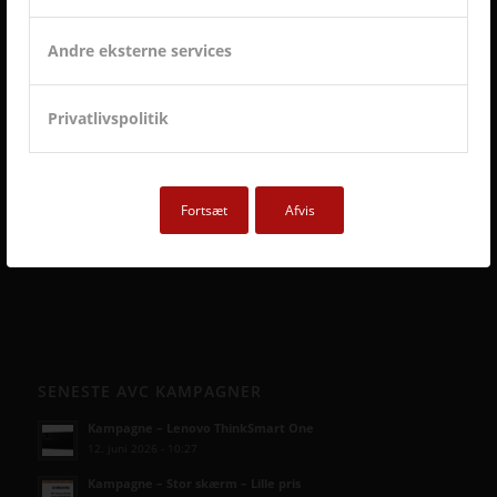
Andre eksterne services
Privatlivspolitik
Fortsæt
Afvis
SENESTE AVC KAMPAGNER
Kampagne – Lenovo ThinkSmart One
12. juni 2026 - 10:27
Kampagne – Stor skærm – Lille pris