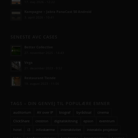
17. maj 2026 - 12:22
Kampagne – Jabra PanaCast 50 Android
3. april 2026 - 10:41
SENESTE AVC CASES
Better Collective
27. november 2025 - 14:43
Vega
21. december 2023 - 9:52
Restaurant Tiende
18. august 2023 - 11:56
TAGS – DIN GENVEJ TIL POPULÆRE EMNER
auditorium
AV over IP
biograf
byrådssal
cinema
ClickShare
crestron
digitalskiltning
epson
eventrum
hotel
i3
infoskærme
interaktivitet
interaktiv projektor