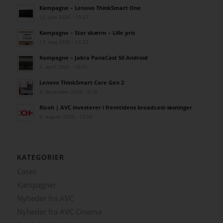
Kampagne – Lenovo ThinkSmart One
12. juni 2026 - 10:27
Kampagne – Stor skærm – Lille pris
17. maj 2026 - 12:22
Kampagne – Jabra PanaCast 50 Android
3. april 2026 - 10:41
Lenovo ThinkSmart Core Gen 2
8. december 2025 - 8:16
Ricoh | AVC investerer i fremtidens broadcast-løsninger
5. august 2025 - 12:06
KATEGORIER
Cases
Kampagner
Nyheder fra AVC
Nyheder fra AVC Cinema