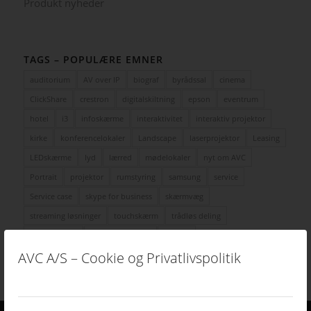
Produkt nyheder
TAGS – POPULÆRE EMNER
auditorium
AV over IP
biograf
byrådssal
cinema
ClickShare
crestron
digitalskiltning
epson
eventrum
hotel
i3
infoskærme
interaktivitet
interaktiv projektor
kirke
konferencelokaler
Landscape
laserprojektor
Leasing
LEDskærme
lyd
lærred
mødelokaler
nyt om AVC
Portrait
projektor
rumstyring
samsung
service
Service case
skype for business
skærmvæg
streaming løsninger
touchskærm
trådløs deling
undervisning
videokonference
yealink
AVC A/S – Cookie og Privatlivspolitik