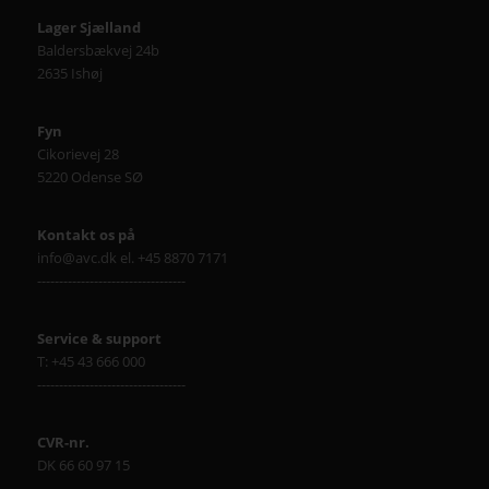
Lager Sjælland
Baldersbækvej 24b
2635 Ishøj
Fyn
Cikorievej 28
5220 Odense SØ
Kontakt os på
info@avc.dk el. +45 8870 7171
----------------------------------
Service & support
T: +45 43 666 000
----------------------------------
CVR-nr.
DK 66 60 97 15
----------------------------------