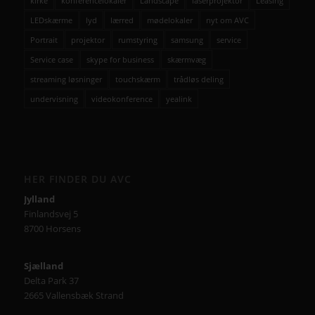
kirke
konferencelokaler
Landscape
laserprojektor
Leasing
LEDskærme
lyd
lærred
mødelokaler
nyt om AVC
Portrait
projektor
rumstyring
samsung
service
Service case
skype for business
skærmvæg
streaming løsninger
touchskærm
trådløs deling
undervisning
videokonference
yealink
HER FINDER DU AVC
Jylland
Finlandsvej 5
8700 Horsens
Sjælland
Delta Park 37
2665 Vallensbæk Strand