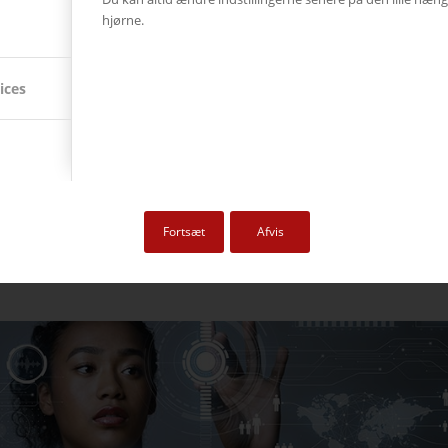
emi Kolding
hjørne.
ices
eregående uddannelser. Akademiet har hvert år 4.600 studerende fordelt på
uderende på efter- og videreuddannelser. IBAs Campus, som åbnede i
nske og udenlandske studerende, og er arbejdsplads for ca. 130
Fortsæt
Afvis