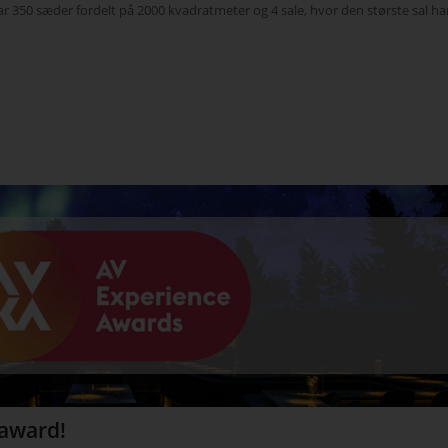
ar 350 sæder fordelt på 2000 kvadratmeter og 4 sale, hvor den største sal ha
 award!