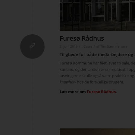
Furesø Rådhus
/
/
3. juni 2019
i
Cases
af
Tim Steen Jensen
Til glæde for både medarbejdere og
Furesø Kommune har fået lavet to sale, de
kantine, og den anden er en multisal. I opg
løsningerne skulle også være praktiske og b
knowhow
hos de forskellige brugere.
Læs mere om
Furesø Rådhus
.