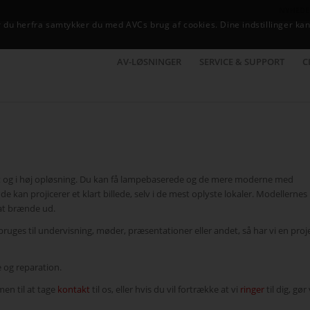
NYHEDE
du herfra samtykker du med AVCs brug af cookies. Dine indstillinger kan
AV-LØSNINGER
SERVICE & SUPPORT
C
arpt og i høj opløsning. Du kan få lampebaserede og de mere moderne med
de kan projicerer et klart billede, selv i de mest oplyste lokaler. Modellernes 
 at brænde ud.
bruges til undervisning, møder, præsentationer eller andet, så har vi en proj
e og reparation.
en til at tage
kontakt
til os, eller hvis du vil fortrække at vi
ringer
til dig, gør