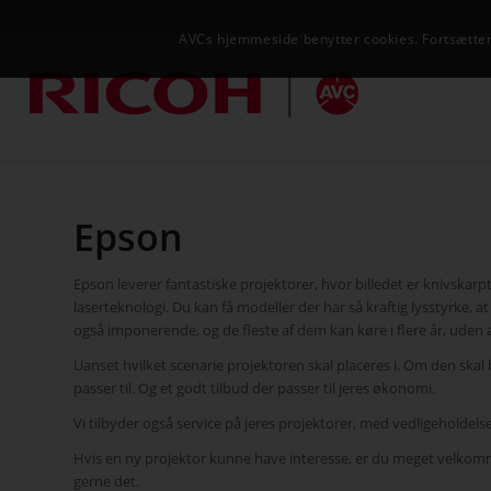
AVCs hjemmeside benytter cookies. Fortsætter 
Epson
Epson leverer fantastiske projektorer, hvor billedet er knivsk
laserteknologi. Du kan få modeller der har så kraftig lysstyrke, at 
også imponerende, og de fleste af dem kan køre i flere år, uden
Uanset hvilket scenarie projektoren skal placeres i. Om den skal 
passer til. Og et godt tilbud der passer til jeres økonomi.
Vi tilbyder også service på jeres projektorer, med vedligeholdels
Hvis en ny projektor kunne have interesse, er du meget velkomm
gerne det.