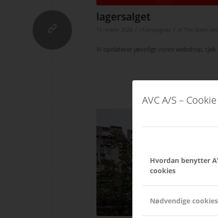
lagersalget
/
/
11. marts 2020
i
Kampagner
af
Tim Steen Je
Vi opdaterer jævnligt vores webshop, tjek
AVC A/S – Cookie 
Hvordan benytter A
cookies
Nødvendige cookies