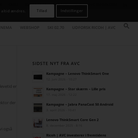
R
CASES
KAMPAGNER
KONTAKT
JOB
AVC INFOSYSTEM
Tillad
Indstillinger
 altid ændres.
INEMA
WEBSHOP
SKI 02.70
UDFORSK RICOH | AVC
SIDSTE NYT FRA AVC
Kampagne – Lenovo ThinkSmart One
12. juni 2026 - 10:27
levetid er
Kampagne – Stor skærm – Lille pris
17. maj 2026 - 12:22
ektor der
Kampagne – Jabra PanaCast 50 Android
3. april 2026 - 10:41
Lenovo ThinkSmart Core Gen 2
8. december 2025 - 8:16
 vi også
Ricoh | AVC investerer i fremtidens