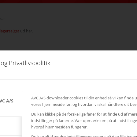
nsen
lagersalget
ud her.
og Privatlivspolitik
AVC A/S downloader cookies til din enhed så vi kan finde 
VC A/S
vores hjemmeside før, og hvordan vi skal håndtere dit bes
Du kan klikke på de forskellige faner for at finde ud af mer
indstillinger på fanerne. Vær opmærksom på at indstillin
hvorpå hjemmesiden fungerer.
Du kan altid ændre indstillingerne senere på den lille hæng