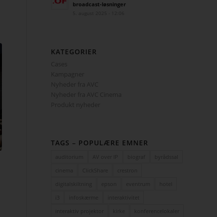
broadcast-løsninger
5. august 2025 - 12:06
KATEGORIER
Cases
Kampagner
Nyheder fra AVC
Nyheder fra AVC Cinema
Produkt nyheder
TAGS – POPULÆRE EMNER
auditorium
AV over IP
biograf
byrådssal
cinema
ClickShare
crestron
digitalskiltning
epson
eventrum
hotel
i3
infoskærme
interaktivitet
interaktiv projektor
kirke
konferencelokaler