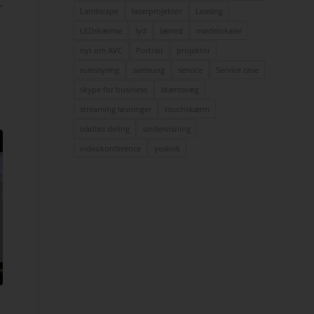
r
Landscape
laserprojektor
Leasing
LEDskærme
lyd
lærred
mødelokaler
nyt om AVC
Portrait
projektor
rumstyring
samsung
service
Service case
skype for business
skærmvæg
streaming løsninger
touchskærm
trådløs deling
undervisning
videokonference
yealink