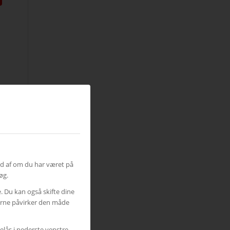
ud af om du har været på
øg.
e. Du kan også skifte dine
gerne påvirker den måde
elås i nederste venstre