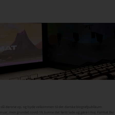
 slå dørene op, og byde velkommen til det danske biografpublikum.
 februar, men grundet covid-19, kunne det først lade sig gøre i maj. Format Bio