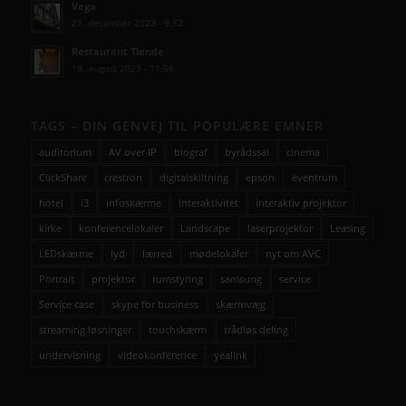
Vega
21. december 2023 - 9:52
Restaurant Tiende
18. august 2023 - 11:56
TAGS – DIN GENVEJ TIL POPULÆRE EMNER
auditorium
AV over IP
biograf
byrådssal
cinema
ClickShare
crestron
digitalskiltning
epson
eventrum
hotel
i3
infoskærme
interaktivitet
interaktiv projektor
kirke
konferencelokaler
Landscape
laserprojektor
Leasing
LEDskærme
lyd
lærred
mødelokaler
nyt om AVC
Portrait
projektor
rumstyring
samsung
service
Service case
skype for business
skærmvæg
streaming løsninger
touchskærm
trådløs deling
undervisning
videokonference
yealink