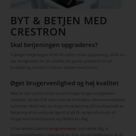
BYT & BETJEN MED
CRESTRON
Skal betjeningen opgraderes?
Trænger betjeningen af dit AV-udstyr til en opdatering, så får du
her muligheden for at udskifte dit gamle system til et nyt,
komplet og intuitivt Crestron system med touch.
Øget brugervenlighed og høj kvalitet
Med et nyt system vil du kunne forøge brugervenligheden
markant, så selv folk uden teknisk forståelse ville kunne betjene
systemet. Med f.eks. en drag’n’drop-løsning på touchpanelet er
betjening af AV-udstyret lige til at gå til, og lige så intuitiv at
bruge som smartphones og tablets er i dag.
Vi har landets bedste
programmører
, som sikrer dig, at
brugervenligheden i interfacet er i top, og ved indlevering af dit