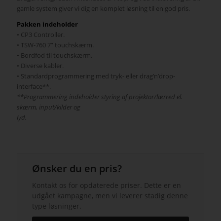
gamle system giver vi dig en komplet løsning til en god pris.
Pakken indeholder
• CP3 Controller.
• TSW-760 7” touchskærm.
• Bordfod til touchskærm.
• Diverse kabler.
• Standardprogrammering med tryk- eller drag’n’drop-
interface**.
**Programmering indeholder styring af projektor/lærred el.
skærm, input/kilder og
lyd.
Ønsker du en pris?
Kontakt os for opdaterede priser. Dette er en
udgået kampagne, men vi leverer stadig denne
type løsninger.