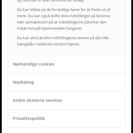
og hvordan vi skal håndtere dit besøg.
• Vi er udviklings- og kvalitetsorienterede.
Du kan klikke på de forskellige faner for at finde ud af
• Vi er vedholdende og følger altid opgaven helt til dørs.
mere. Du kan også skifte dine indstillinger på fanerne.
• Vi er ansvarsbevidste og følger op på løsningen.
Vær opmærksom på at indstillingerne påvirker den
• Vi tilbyder dig Danmarks bedste service & support.
måde hvorpå hjemmesiden fungerer.
• Vi er landsdækkende.
• Vi har mere end 50-års erfaring inden for AV-branchen.
Du kan altid ændre indstillingerne senere på den lille
• Vi skaber langsigtede løsninger.
hængelås i nederste venstre hjørne.
• Vi ved at tilfredse kunder giver langvarige samarbejder.
Nødvendige cookies
ET LILLE UDSNIT AF SUCCESFULDE LØSNINGER
OG TILFREDSE AVC KUNDER
Marketing
Andre eksterne services
Privatlivspolitik