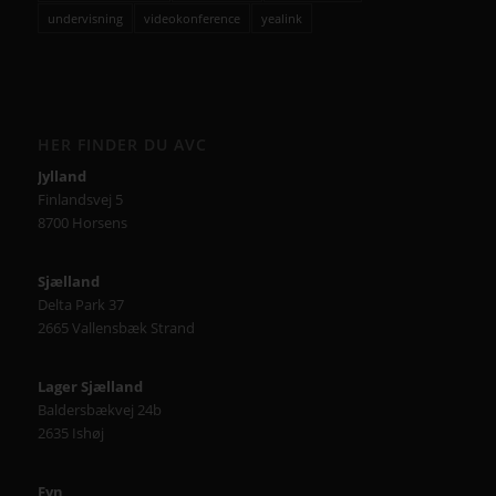
undervisning
videokonference
yealink
HER FINDER DU AVC
Jylland
Finlandsvej 5
8700 Horsens
Sjælland
Delta Park 37
2665 Vallensbæk Strand
Lager Sjælland
Baldersbækvej 24b
2635 Ishøj
Fyn