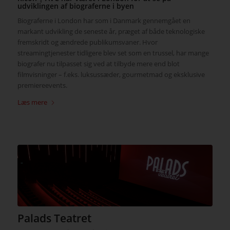
udviklingen af biograferne i byen
Biograferne i London har som i Danmark gennemgået en
markant udvikling de seneste år, præget af både teknologiske
fremskridt og ændrede publikumsvaner. Hvor
streamingtjenester tidligere blev set som en trussel, har mange
biografer nu tilpasset sig ved at tilbyde mere end blot
filmvisninger – f.eks. luksussæder, gourmetmad og eksklusive
premiereevents.
Læs mere
Palads Teatret