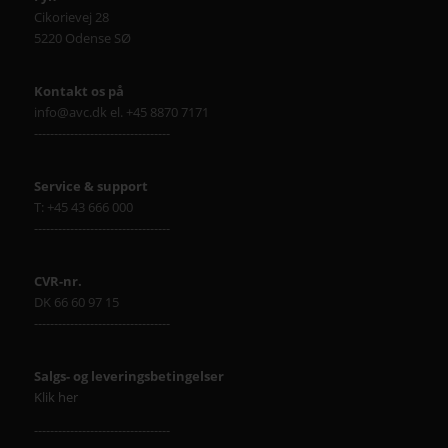
Cikorievej 28
5220 Odense SØ
Kontakt os på
info@avc.dk el. +45 8870 7171
----------------------------------
Service & support
T: +45 43 666 000
----------------------------------
CVR-nr.
DK 66 60 97 15
----------------------------------
Salgs- og leveringsbetingelser
Klik her
----------------------------------