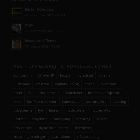
Better Collective
27. november 2025 - 14:43
Vega
21. december 2023 - 9:52
Restaurant Tiende
18. august 2023 - 11:56
TAGS – DIN GENVEJ TIL POPULÆRE EMNER
auditorium
AV over IP
biograf
byrådssal
cinema
ClickShare
crestron
digitalskiltning
epson
eventrum
hotel
i3
infoskærme
interaktivitet
interaktiv projektor
kirke
konferencelokaler
Landscape
laserprojektor
Leasing
LEDskærme
lyd
lærred
mødelokaler
nyt om AVC
Portrait
projektor
rumstyring
samsung
service
Service case
skype for business
skærmvæg
streaming løsninger
touchskærm
trådløs deling