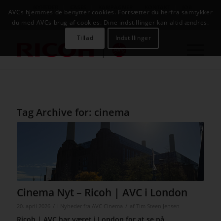
NYHEDER
CASES
KAMPAGNER
KONTAKT
JOB
AVCs hjemmeside benytter cookies. Fortsætter du herfra samtykker
AVC INFOSYSTEM
du med AVCs brug af cookies. Dine indstillinger kan altid ændres.
Tillad
Indstillinger
Tag Archive for:
cinema
Cinema Nyt – Ricoh | AVC i London
/
/
20. april 2026
i
Nyheder fra AVC Cinema
af
Tim Steen Jensen
Ricoh | AVC har været i London for at se på