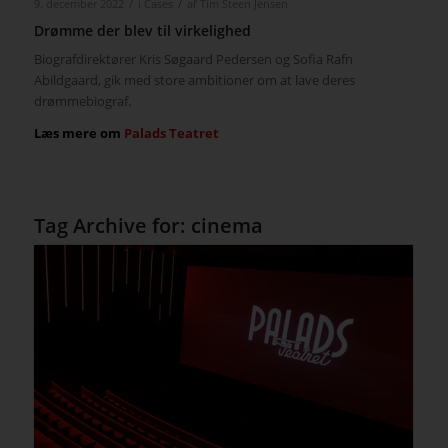
/
/
9. december 2022
i
Cases
af
Tim Steen Jensen
Drømme der blev til virkelighed
Biografdirektører Kris Søgaard Pedersen og Sofia Rafn
Abildgaard, gik med store ambitioner om at lave deres
drømmebiograf.
Læs mere om
Palads Teatret
Tag Archive for:
cinema