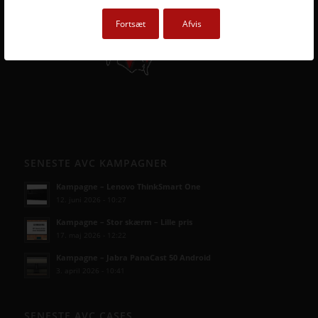
Fortsæt
Afvis
SENESTE AVC KAMPAGNER
Kampagne – Lenovo ThinkSmart One
12. juni 2026 - 10:27
Kampagne – Stor skærm – Lille pris
17. maj 2026 - 12:22
Kampagne – Jabra PanaCast 50 Android
3. april 2026 - 10:41
SENESTE AVC CASES