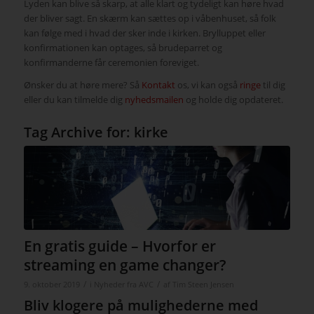
Lyden kan blive så skarp, at alle klart og tydeligt kan høre hvad
der bliver sagt. En skærm kan sættes op i våbenhuset, så folk
kan følge med i hvad der sker inde i kirken. Brylluppet eller
konfirmationen kan optages, så brudeparret og
konfirmanderne får ceremonien foreviget.
Ønsker du at høre mere? Så
Kontakt
os, vi kan også
ringe
til dig
eller du kan tilmelde dig
nyhedsmailen
og holde dig opdateret.
Tag Archive for:
kirke
En gratis guide – Hvorfor er
streaming en game changer?
/
/
9. oktober 2019
i
Nyheder fra AVC
af
Tim Steen Jensen
Bliv klogere på mulighederne med