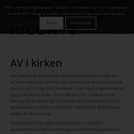
NYHEDER
CASES
KAMPAGNER
KONTAKT
JOB
AVCs hjemmeside benytter cookies. Fortsætter du herfra samtykker
AVC INFOSYSTEM
du med AVCs brug af cookies. Dine indstillinger kan altid ændres.
Tillad
Indstillinger
AV i kirken
AVC har mange års erfaring med AV-installationer i kirker. AV i
en kirke kræver specielle hensyn. En kirke har en speciel akustik,
som vi ved hvordan skal håndteres. Vi ved også at æstetikken er
vigtig i de danske kirker. Derfor sørger vi for at levere en AV-
løsning, der er diskret og som passer ind i omgivelserne. Vi kan
eksempelvis, montere en projektor med lofthejs, så den kun er
synlig når den er i brug.
Moderne AV-udstyr giver kirker helt nye muligheder.
Gudstjenesterne kan streames og vises til det lokale plejehjem.