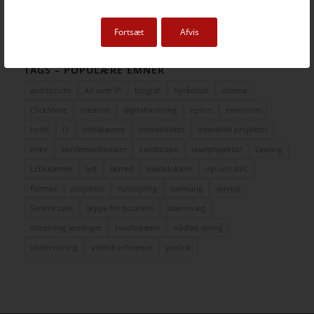
Produkt nyheder
Fortsæt
Afvis
TAGS – POPULÆRE EMNER
auditorium
AV over IP
biograf
byrådssal
cinema
ClickShare
crestron
digitalskiltning
epson
eventrum
hotel
i3
infoskærme
interaktivitet
interaktiv projektor
kirke
konferencelokaler
Landscape
laserprojektor
Leasing
LEDskærme
lyd
lærred
mødelokaler
nyt om AVC
Portrait
projektor
rumstyring
samsung
service
Service case
skype for business
skærmvæg
streaming løsninger
touchskærm
trådløs deling
undervisning
videokonference
yealink