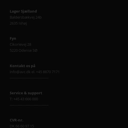
Lager Sjælland
Baldersbækvej 24b
2635 Ishøj
Fyn
Cikorievej 28
5220 Odense SØ
Kontakt os på
info@avc.dk el. +45 8870 7171
----------------------------------
Service & support
T: +45 43 666 000
----------------------------------
CVR-nr.
DK 66 60 97 15