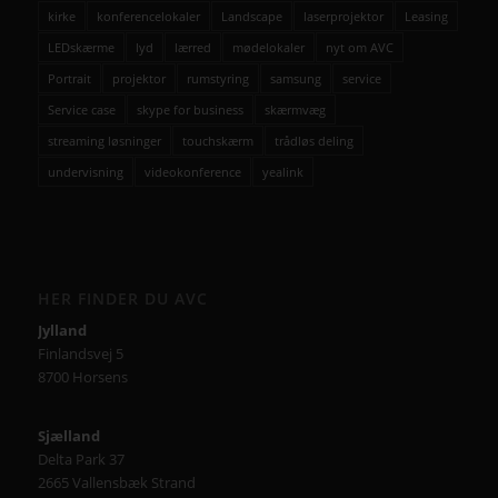
kirke
konferencelokaler
Landscape
laserprojektor
Leasing
LEDskærme
lyd
lærred
mødelokaler
nyt om AVC
Portrait
projektor
rumstyring
samsung
service
Service case
skype for business
skærmvæg
streaming løsninger
touchskærm
trådløs deling
undervisning
videokonference
yealink
HER FINDER DU AVC
Jylland
Finlandsvej 5
8700 Horsens
Sjælland
Delta Park 37
2665 Vallensbæk Strand