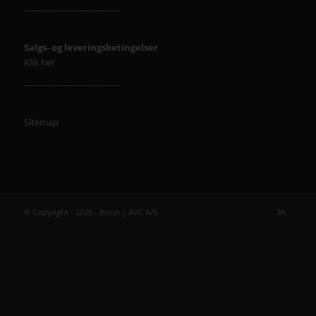
----------------------------------
Salgs- og leveringsbetingelser
Klik her
----------------------------------
Sitemap
© Copyright - 2026 - Ricoh | AVC A/S