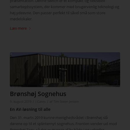
præsentation. Denne switch er et kompakt og fleksibelt
samarbejdssystem, der kommer med brugervenlig teknologi og
høj ydeevne. Den passer perfekt til såvel små som store
mødelokaler.
Læs mere
Brønshøj Sognehus
/
/
9. august 2019
i
Cases
af
Tim Steen Jensen
En AV-løsning til alle
Den 31. marts 2019 kunne menighedsrådet i Brønshøj slå
dørene op til et splinternyt sognehus. Fronten vender ud mod
Brønshøj Torv, så der er masser af liv både i og udenfor