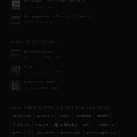
Kampagne – Stor skærm – Lille pris
17. maj 2026 - 12:22
Kampagne – Jabra PanaCast 50 Android
3. april 2026 - 10:41
SENESTE AVC CASES
Better Collective
27. november 2025 - 14:43
Vega
21. december 2023 - 9:52
Restaurant Tiende
18. august 2023 - 11:56
TAGS – DIN GENVEJ TIL POPULÆRE EMNER
auditorium
AV over IP
biograf
byrådssal
cinema
ClickShare
crestron
digitalskiltning
epson
eventrum
hotel
i3
infoskærme
interaktivitet
interaktiv projektor