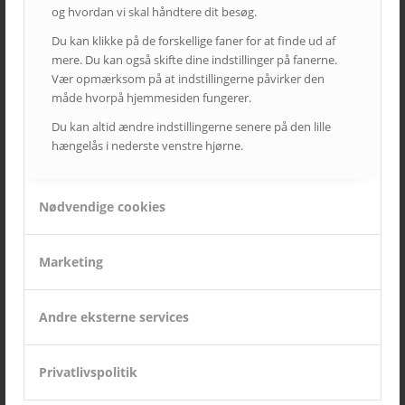
og hvordan vi skal håndtere dit besøg.
Kampagne – Lenovo ThinkSmart One
Du kan klikke på de forskellige faner for at finde ud af
12. juni 2026 - 10:27
mere. Du kan også skifte dine indstillinger på fanerne.
Kampagne – Stor skærm – Lille pris
Vær opmærksom på at indstillingerne påvirker den
17. maj 2026 - 12:22
måde hvorpå hjemmesiden fungerer.
Kampagne – Jabra PanaCast 50 Android
Du kan altid ændre indstillingerne senere på den lille
3. april 2026 - 10:41
hængelås i nederste venstre hjørne.
Lenovo ThinkSmart Core Gen 2
8. december 2025 - 8:16
Nødvendige cookies
Ricoh | AVC investerer i fremtidens broadcast-løsninger
5. august 2025 - 12:06
Marketing
KATEGORIER
Andre eksterne services
Cases
Kampagner
Privatlivspolitik
Nyheder fra AVC
Nyheder fra AVC Cinema