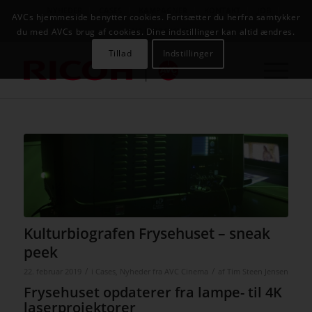
NYHEDER
CASES
KAMPAGNER
KONTAKT
JOB
AVCs hjemmeside benytter cookies. Fortsætter du herfra samtykker
AVC INFOSYSTEM
du med AVCs brug af cookies. Dine indstillinger kan altid ændres.
Tillad
Indstillinger
Kulturbiografen Frysehuset – sneak
peek
/
/
22. februar 2019
i
Cases
,
Nyheder fra AVC Cinema
af
Tim Steen Jensen
Frysehuset opdaterer fra lampe- til 4K
laserprojektorer