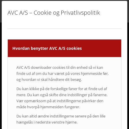
AVC A/S – Cookie og Privatlivspolitik
DERFOR SKAL AVC VÆRE DIN LEVERANDØR
Hvordan benytter AVC A/S cookies
• Vi går all in på en god dialog og et godt samarbejde.
• Vi lytter og har fokus på din virksomhed og Jeres behov.
• Vi er AV-begejstrede og innovative.
AVC A/S downloader cookies til din enhed så vi kan
• Vi er udviklings- og kvalitetsorienterede.
finde ud af om du har været på vores hjemmeside før,
• Vi er vedholdende og følger altid opgaven helt til dørs.
og hvordan vi skal håndtere dit besøg.
• Vi er ansvarsbevidste og følger op på løsningen.
• Vi tilbyder dig Danmarks bedste service & support.
Du kan klikke på de forskellige faner for at finde ud af
• Vi er landsdækkende.
mere. Du kan også skifte dine indstillinger på fanerne.
• Vi har mere end 50-års erfaring inden for AV-branchen.
Vær opmærksom på at indstillingerne påvirker den
• Vi skaber langsigtede løsninger.
måde hvorpå hjemmesiden fungerer.
• Vi ved at tilfredse kunder giver langvarige samarbejder.
Du kan altid ændre indstillingerne senere på den lille
hængelås i nederste venstre hjørne.