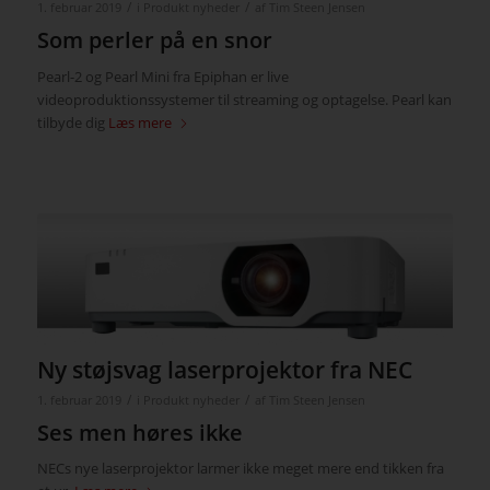
/
/
1. februar 2019
i
Produkt nyheder
af
Tim Steen Jensen
Som perler på en snor
Pearl-2 og Pearl Mini fra Epiphan er live
videoproduktionssystemer til streaming og optagelse. Pearl kan
tilbyde dig
Læs mere
Ny støjsvag laserprojektor fra NEC
/
/
1. februar 2019
i
Produkt nyheder
af
Tim Steen Jensen
Ses men høres ikke
NECs nye laserprojektor larmer ikke meget mere end tikken fra