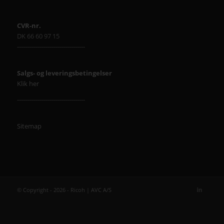
CVR-nr.
DK 66 60 97 15
----------------------------------
Salgs- og leveringsbetingelser
Klik her
----------------------------------
Sitemap
© Copyright - 2026 - Ricoh | AVC A/S