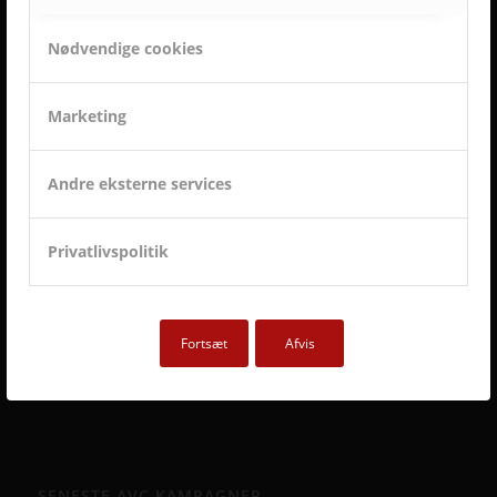
ET LILLE UDSNIT AF SUCCESFULDE LØSNINGER
OG TILFREDSE AVC KUNDER
Nødvendige cookies
Marketing
Andre eksterne services
Privatlivspolitik
Fortsæt
Afvis
SENESTE AVC KAMPAGNER