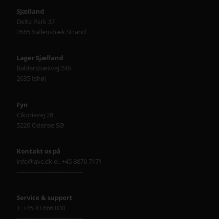
Sjælland
Delta Park 37
2665 Vallensbæk Strand
Lager Sjælland
Baldersbækvej 24b
2635 Ishøj
Fyn
Cikorievej 28
5220 Odense SØ
Kontakt os på
info@avc.dk el. +45 8870 7171
----------------------------------
Service & support
T: +45 43 666 000
----------------------------------