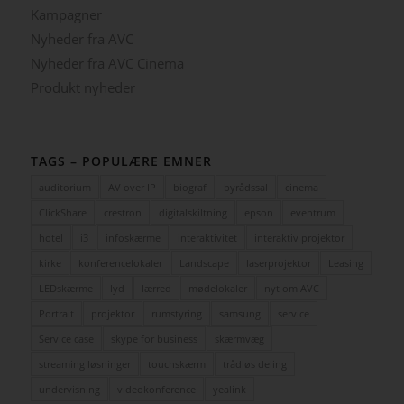
Kampagner
Nyheder fra AVC
Nyheder fra AVC Cinema
Produkt nyheder
TAGS – POPULÆRE EMNER
auditorium
AV over IP
biograf
byrådssal
cinema
ClickShare
crestron
digitalskiltning
epson
eventrum
hotel
i3
infoskærme
interaktivitet
interaktiv projektor
kirke
konferencelokaler
Landscape
laserprojektor
Leasing
LEDskærme
lyd
lærred
mødelokaler
nyt om AVC
Portrait
projektor
rumstyring
samsung
service
Service case
skype for business
skærmvæg
streaming løsninger
touchskærm
trådløs deling
undervisning
videokonference
yealink