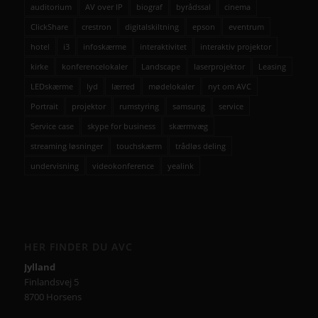
auditorium
AV over IP
biograf
byrådssal
cinema
ClickShare
crestron
digitalskiltning
epson
eventrum
hotel
i3
infoskærme
interaktivitet
interaktiv projektor
kirke
konferencelokaler
Landscape
laserprojektor
Leasing
LEDskærme
lyd
lærred
mødelokaler
nyt om AVC
Portrait
projektor
rumstyring
samsung
service
Service case
skype for business
skærmvæg
streaming løsninger
touchskærm
trådløs deling
undervisning
videokonference
yealink
HER FINDER DU AVC
Jylland
Finlandsvej 5
8700 Horsens