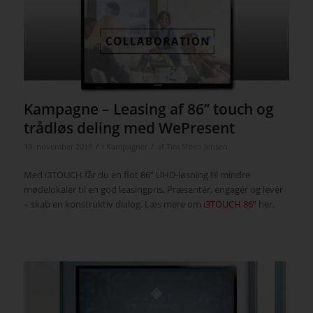
Kampagne – Leasing af 86’’ touch og
trådløs deling med WePresent
/
/
19. november 2019
i
Kampagner
af
Tim Steen Jensen
Med i3TOUCH får du en flot 86” UHD-løsning til mindre
mødelokaler til en god leasingpris. Præsentér, engagér og levér
– skab en konstruktiv dialog. Læs mere om
i3TOUCH 86”
her.