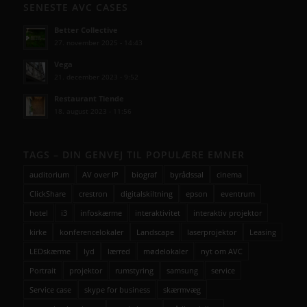
SENESTE AVC CASES
Better Collective
27. november 2025 - 14:43
Vega
21. december 2023 - 9:52
Restaurant Tiende
18. august 2023 - 11:56
TAGS – DIN GENVEJ TIL POPULÆRE EMNER
auditorium
AV over IP
biograf
byrådssal
cinema
ClickShare
crestron
digitalskiltning
epson
eventrum
hotel
i3
infoskærme
interaktivitet
interaktiv projektor
kirke
konferencelokaler
Landscape
laserprojektor
Leasing
LEDskærme
lyd
lærred
mødelokaler
nyt om AVC
Portrait
projektor
rumstyring
samsung
service
Service case
skype for business
skærmvæg