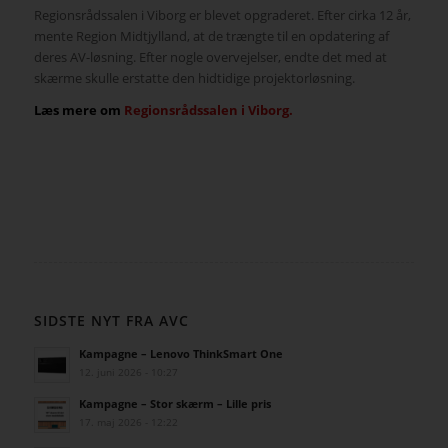
Regionsrådssalen i Viborg er blevet opgraderet. Efter cirka 12 år,
mente Region Midtjylland, at de trængte til en opdatering af
deres AV-løsning. Efter nogle overvejelser, endte det med at
skærme skulle erstatte den hidtidige projektorløsning.
Læs mere om
Regionsrådssalen i Viborg.
SIDSTE NYT FRA AVC
Kampagne – Lenovo ThinkSmart One
12. juni 2026 - 10:27
Kampagne – Stor skærm – Lille pris
17. maj 2026 - 12:22