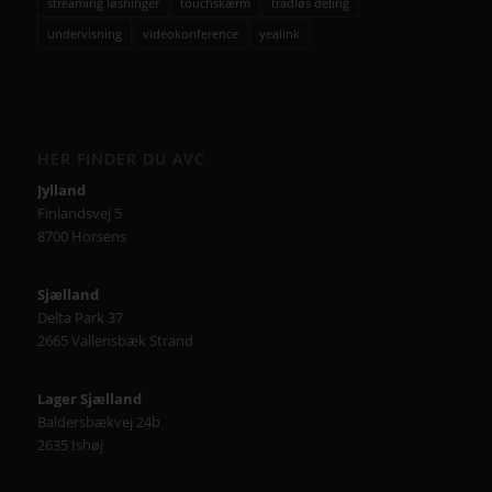
streaming løsninger
touchskærm
trådløs deling
undervisning
videokonference
yealink
HER FINDER DU AVC
Jylland
Finlandsvej 5
8700 Horsens
Sjælland
Delta Park 37
2665 Vallensbæk Strand
Lager Sjælland
Baldersbækvej 24b
2635 Ishøj