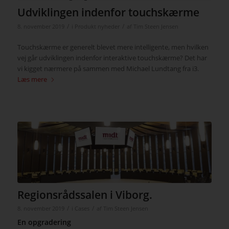
Udviklingen indenfor touchskærme
/
/
8. november 2019
i
Produkt nyheder
af
Tim Steen Jensen
Touchskærme er generelt blevet mere intelligente, men hvilken
vej går udviklingen indenfor interaktive touchskærme? Det har
vi kigget nærmere på sammen med Michael Lundtang fra i3.
Læs mere
Regionsrådssalen i Viborg.
/
/
8. november 2019
i
Cases
af
Tim Steen Jensen
En opgradering