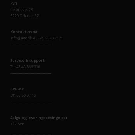
Fyn
Cikorievej 28
5220 Odense SØ
Kontakt os på
info@avc.dk el. +45 8870 7171
----------------------------------
Service & support
T: +45 43 666 000
----------------------------------
CVR-nr.
DK 66 60 97 15
----------------------------------
Salgs- og leveringsbetingelser
Klik her
----------------------------------