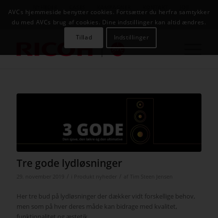
NYHEDER
CASES
KAMPAGNER
KONTAKT
JOB
AVCs hjemmeside benytter cookies. Fortsætter du herfra samtykker
AVC INFOSYSTEM
du med AVCs brug af cookies. Dine indstillinger kan altid ændres.
Tillad
Indstillinger
Tre gode lydløsninger
/
/
29. november 2019
i
Produkt nyheder
af
Tim Steen Jensen
Her tre bud på lydløsninger der dækker vidt forskellige behov,
men som på hver deres måde kan bidrage med kvalitet,
funktionalitet og æstetik.