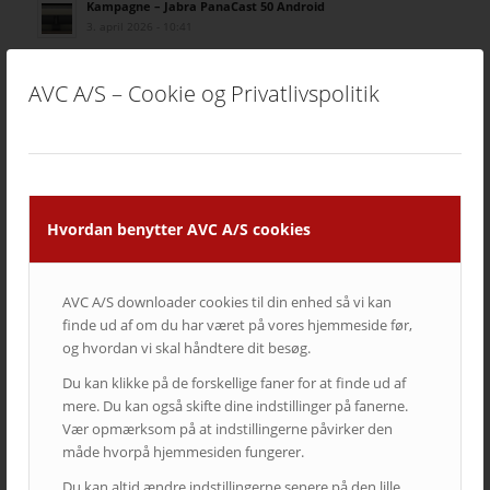
Kampagne – Jabra PanaCast 50 Android
3. april 2026 - 10:41
Lenovo ThinkSmart Core Gen 2
8. december 2025 - 8:16
AVC A/S – Cookie og Privatlivspolitik
Ricoh | AVC investerer i fremtidens broadcast-løsninger
5. august 2025 - 12:06
KATEGORIER
Hvordan benytter AVC A/S cookies
Cases
Kampagner
AVC A/S downloader cookies til din enhed så vi kan
Nyheder fra AVC
finde ud af om du har været på vores hjemmeside før,
Nyheder fra AVC Cinema
og hvordan vi skal håndtere dit besøg.
Produkt nyheder
Du kan klikke på de forskellige faner for at finde ud af
mere. Du kan også skifte dine indstillinger på fanerne.
Vær opmærksom på at indstillingerne påvirker den
måde hvorpå hjemmesiden fungerer.
TAGS – POPULÆRE EMNER
Du kan altid ændre indstillingerne senere på den lille